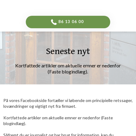
-->
​86 13 06 00​
Seneste nyt​
​Kortfattede artikler om aktuelle emner er nedenfor
(Faste blogindlæg).
​På vores Facebookside fortæller vi løbende om principielle retssager,
lovændringer og vigtigt nyt fra firmaet.
Kortfattede artikler om aktuelle emner er nedenfor
(
Faste
blogindlæg
).
Såfremt du er journalist og har brug for information, kan du