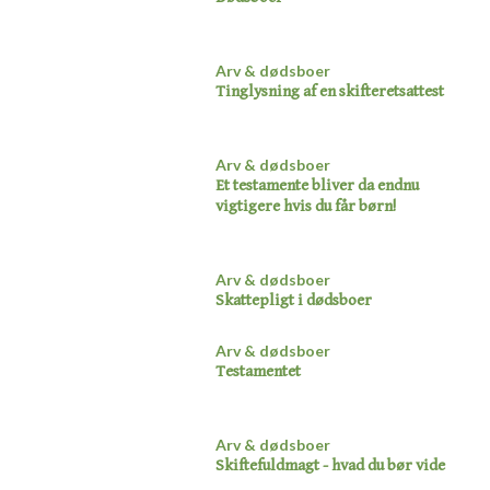
Arv & dødsboer
Tinglysning af en skifteretsattest​
Arv & dødsboer
Et testamente bliver da endnu
vigtigere hvis du får børn!​
Arv & dødsboer
Skattepligt i dødsboer​
Arv & dødsboer
Testamente​t
Arv & dødsboer​
Skiftefuldmagt - hvad du bør vide