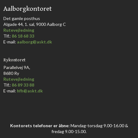
Aalborgkontoret
​Det gamle posthus
Algade 44, 1. sal, 9000 Aalborg C​
Rutevejledning
Tlf.:
86 18 68 33​
E-mail:
aalborg@askt.dk​
Rykontoret
Parallelvej 9A,
8680 Ry
Rutevejledning
Tlf.:
86 89 33 88
E-mail:
hfh@askt.dk
Kontorets telefoner er åbne:
Mandag-torsdag 9.00-16.00 &
fredag 9.00-15.00.