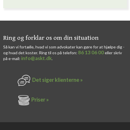
​​Ring og forklar os om din situation
Så kan vi fortælle, hvad vi som advokater kan gøre for at hjælpe dig -
86 13 06 00
og hvad det koster. Ring til os på telefon:
eller skriv
info@askt.dk
på e-mail:
​.​
Det siger k​lienterne​ »
Priser »