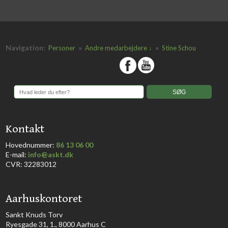
Navigation:
»
»
Personer
Andre medarbejdere ↓
Stine Schou
​
​Kontakt
Hovednummer:
86 13 06 00
​E-mail:
info@askt.dk
CVR: 32283012
​Aarhuskontoret
​Sankt Knuds Torv
Ryesgade 31, 1., 8000 Aarhus C​​​