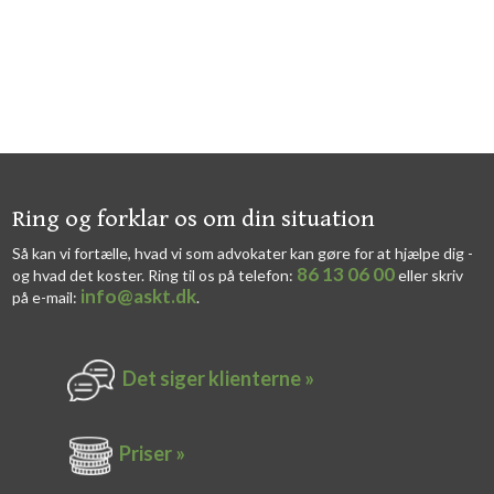
​​Ring og forklar os om din situation
Så kan vi fortælle, hvad vi som advokater kan gøre for at hjælpe dig -
86 13 06 00
og hvad det koster. Ring til os på telefon:
eller skriv
info@askt.dk
på e-mail:
​.​
Det siger k​lienterne​ »
Priser »