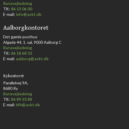
Rutevejledning
​Tlf.:
86 13 06 00
E-mail:
info@askt.dk
Aalborgkontoret
​Det gamle posthus
Algade 44, 1. sal, 9000 Aalborg C​
Rutevejledning
Tlf.:
86 18 68 33​
E-mail:
aalborg@askt.dk​
Rykontoret
Parallelvej 9A,
8680 Ry
Rutevejledning
Tlf.:
86 89 33 88
E-mail:
hfh@askt.dk