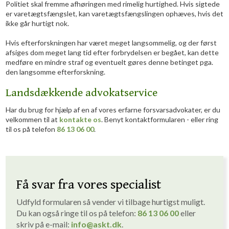
Politiet skal fremme afhøringen med rimelig hurtighed. Hvis sigtede
er varetægtsfængslet, kan varetægtsfængslingen ophæves, hvis det
ikke går hurtigt nok.
Hvis efterforskningen har været meget langsommelig, og der først
afsiges dom meget lang tid efter forbrydelsen er begået, kan dette
medføre en mindre straf og eventuelt gøres denne betinget pga.
den langsomme efterforskning.
Landsdækkende advokatservice
Har du brug for hjælp af en af vores erfarne forsvarsadvokater, er du
velkommen til at
kontakte os
. Benyt kontaktformularen - eller ring
til os på telefon
86 13 06 00
.
Få svar fra vores specialist
Udfyld formularen så vender vi tilbage hurtigst muligt. ​
Du kan også ringe til os på telefon:
86 1
3
06 00
eller
skriv på e-mail:
info
@askt.dk
​.