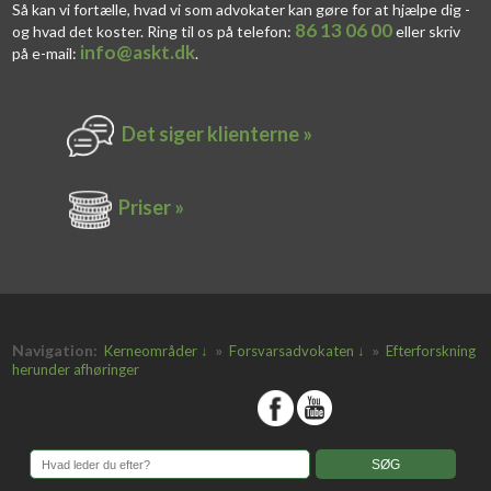
Så kan vi fortælle, hvad vi som advokater kan gøre for at hjælpe dig -
86 13 06 00
og hvad det koster. Ring til os på telefon:
eller skriv
info@askt.dk
på e-mail:
​.​
Det siger k​lienterne​ »
Priser »
Navigation:
»
»
Kerneområder ↓
Forsvarsadvokaten ↓
Efterforskning
herunder afhøringer
​