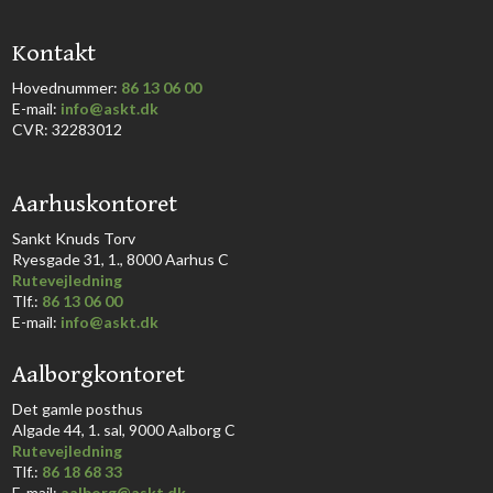
​Kontakt
Hovednummer:
86 13 06 00
​E-mail:
info@askt.dk
CVR: 32283012
​Aarhuskontoret
​Sankt Knuds Torv
Ryesgade 31, 1., 8000 Aarhus C​​​
Rutevejledning
​Tlf.:
86 13 06 00
E-mail:
info@askt.dk
Aalborgkontoret
​Det gamle posthus
Algade 44, 1. sal, 9000 Aalborg C​
Rutevejledning
Tlf.:
86 18 68 33​
E-mail:
aalborg@askt.dk​