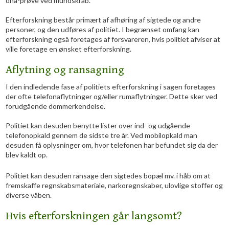
dna-prøve ved mundskrab.
Efterforskning består primært af afhøring af sigtede og andre
personer, og den udføres af politiet. I begrænset omfang kan
efterforskning også foretages af forsvareren, hvis politiet afviser at
ville foretage en ønsket efterforskning.
Aflytning og ransagning
I den indledende fase af politiets efterforskning i sagen foretages
der ofte telefonaflytninger og/eller rumaflytninger. Dette sker ved
forudgående dommerkendelse.
Politiet kan desuden benytte lister over ind- og udgående
telefonopkald gennem de sidste tre år. Ved mobilopkald man
desuden få oplysninger om, hvor telefonen har befundet sig da der
blev kaldt op.
Politiet kan desuden ransage den sigtedes bopæl mv. i håb om at
fremskaffe regnskabsmateriale, narkoregnskaber, ulovlige stoffer og
diverse våben.
Hvis efterforskningen går langsomt?