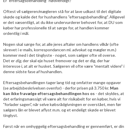
Er "eftersagsbehandling" nødvendigt?
Oftest vil sælgeren/mægleren stå for at lave udkast til det digitale
skøde og kalde det for hushandlens "eftersagsbehandling". Alligevel
er det væsentligt, at du ikke undervurderer behovet for, at DU som
køber har professionelle til at sørge for, at handlen kommer
ordentlig i mål.
Nogen skal sørge for, at alle jeres aftaler om handlens vilkår (ofte
skrevet i e-mails, korrespondancen ml. advokat og mægler m.m.)
kommer med i det tinglyste - noget, som sælger ofte vil overse.
Det er
dig
, der skal eje huset fremover og det er dig, der har
interesse i, at alt er husket. Sælgeren vil ofte være "mentalt videre" i
denne sidste fase af hushandlen.
Eftersagsbehandlingen tager lang tid og omfatter mange opgaver
(se arbejdsbeskrivelsen ovenfor) - derfor prisen på 3.750 kr.
Man
kan ikke fravælge eftersagsbehandlingen hos os
- det skyldes, at
det erfaringsmæssigt vil være alt for risikabelt for en køber, hvis vi
"forlader sagen", når selve købsrådgivningen er overstået, men før
sælgers lån er blevet aflyst m.m. og et endeligt skøde er blevet
tinglyst.
Først når en omhyggelig eftersagsbehandling er gennemført, er din