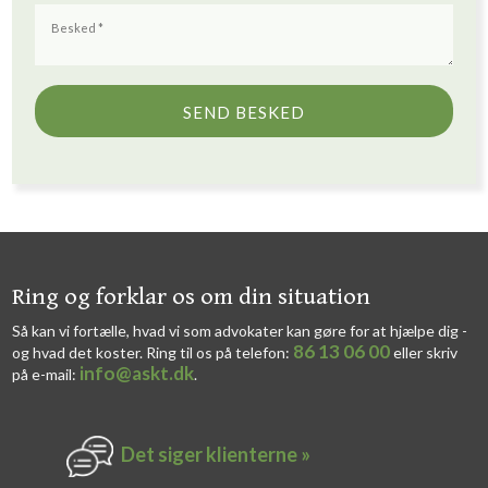
​​Ring og forklar os om din situation
Så kan vi fortælle, hvad vi som advokater kan gøre for at hjælpe dig -
86 13 06 00
og hvad det koster. Ring til os på telefon:
eller skriv
info@askt.dk
på e-mail:
​.​
Det siger k​lienterne​ »