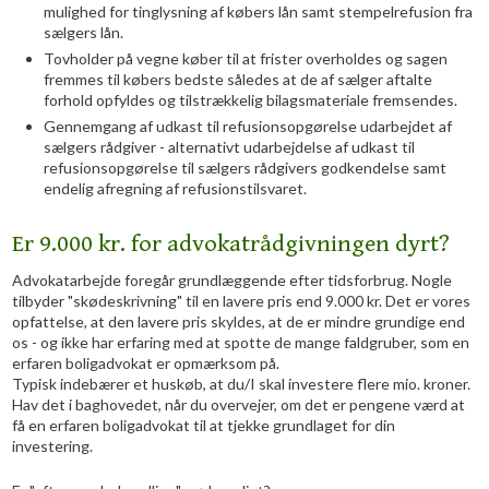
mulighed for tinglysning af købers lån samt stempelrefusion fra
sælgers lån.
Tovholder på vegne køber til at frister overholdes og sagen
fremmes til købers bedste således at de af sælger aftalte
forhold opfyldes og tilstrækkelig bilagsmateriale fremsendes.
Gennemgang af udkast til refusionsopgørelse udarbejdet af
sælgers rådgiver - alternativt udarbejdelse af udkast til
refusionsopgørelse til sælgers rådgivers godkendelse samt
endelig afregning af refusionstilsvaret.
Er 9.000 kr. for advokatrådgivningen dyrt?
Advokatarbejde foregår grundlæggende efter tidsforbrug. Nogle
tilbyder "skødeskrivning" til en lavere pris end 9.000 kr. Det er vores
opfattelse, at den lavere pris skyldes, at de er mindre grundige end
os - og ikke har erfaring med at spotte de mange faldgruber, som en
erfaren boligadvokat er opmærksom på.
Typisk indebærer et huskøb, at du/I skal investere flere mio. kroner.
Hav det i baghovedet, når du overvejer, om det er pengene værd at
få en erfaren boligadvokat til at tjekke grundlaget for din
investering.