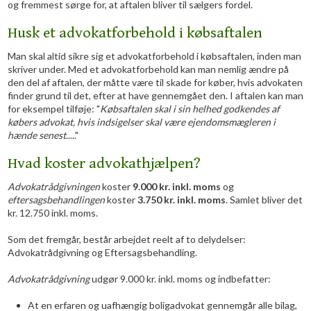
og fremmest sørge for, at aftalen bliver til sælgers fordel.
Husk et advokatforbehold i købsaftalen
Man skal altid sikre sig et advokatforbehold i købsaftalen, inden man
skriver under. Med et advokatforbehold kan man nemlig ændre på
den del af aftalen, der måtte være til skade for køber, hvis advokaten
finder grund til det, efter at have gennemgået den. I aftalen kan man
for eksempel tilføje: "
Købsaftalen skal i sin helhed godkendes af
købers advokat, hvis indsigelser skal være ejendomsmægleren i
hænde senest
....."
Hvad koster advokathjælpen?
Advokatrådgivningen
koster
9
.000 kr. inkl. moms
og
eftersagsbehandlingen
koster
3.750 kr. inkl. moms
. Samlet bliver det
kr. 12.750 inkl. moms.
Som det fremgår, består arbejdet reelt af to delydelser:
Advokatrådgivning og Eftersagsbehandling.
Advokatrådgivning
udgør 9.000 kr. inkl. moms og indbefatter:
At en erfaren og uafhængig boligadvokat gennemgår alle bilag,