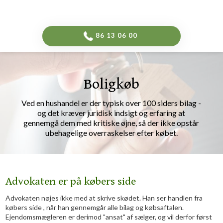
-->
​86 13 06 00​
Boligkøb
​Ved en hushandel er der typisk over 100 siders bilag -
og det kræver juridisk indsigt og erfaring at
gennemgå dem med kritiske øjne, så der ikke opstår
ubehagelige overraskelser efter købet.
Advokaten er på købers side
Advokaten nøjes ikke med at skrive skødet. Han ser handlen fra
købers side , når han gennemgår alle bilag og købsaftalen.
Ejendomsmægleren er derimod "ansat" af sælger, og vil derfor først