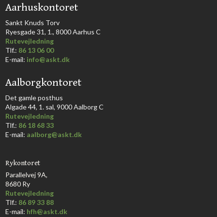
​Aarhuskontoret
​Sankt Knuds Torv
Ryesgade 31, 1., 8000 Aarhus C​​​
Rutevejledning
​Tlf.:
86 13 06 00
E-mail:
info@askt.dk
Aalborgkontoret
​Det gamle posthus
Algade 44, 1. sal, 9000 Aalborg C​
Rutevejledning
Tlf.:
86 18 68 33​
E-mail:
aalborg@askt.dk​
Rykontoret
Parallelvej 9A,
8680 Ry
Rutevejledning
Tlf.:
86 89 33 88
E-mail:
hfh@askt.dk