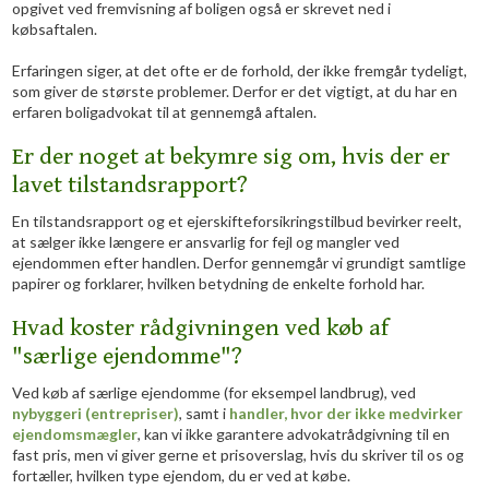
opgivet ved fremvisning af boligen også er skrevet ned i
købsaftalen.
Erfaringen siger, at det ofte er de forhold, der ikke fremgår tydeligt,
som giver de største problemer. Derfor er det vigtigt, at du har en
erfaren boligadvokat til at gennemgå aftalen.
Er der noget at bekymre sig om, hvis der er
lavet tilstandsrapport?
En tilstandsrapport og et ejerskifteforsikringstilbud bevirker reelt,
at sælger ikke længere er ansvarlig for fejl og mangler ved
ejendommen efter handlen. Derfor gennemgår vi grundigt samtlige
papirer og forklarer, hvilken betydning de enkelte forhold har.
Hvad koster rådgivningen ved køb af
"særlige ejendomme"?
Ved køb af særlige ejendomme (for eksempel landbrug), ved
nybyggeri (entrepriser)
, samt i
handler, hvor der ikke medvirker
ejendomsmægler
, kan vi ikke garantere advokatrådgivning til en
fast pris, men vi giver gerne et prisoverslag, hvis du skriver til os og
fortæller, hvilken type ejendom, du er ved at købe.