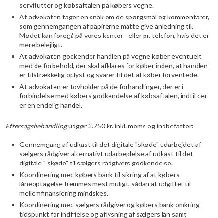
servitutter og købsaftalen på købers vegne.
At advokaten tager en snak om de spørgsmål og kommentarer,
som gennemgangen af papirerne måtte give anledning til.
Mødet kan foregå på vores kontor - eller pr. telefon, hvis det er
mere belejligt.
At advokaten godkender handlen på vegne køber eventuelt
med de forbehold, der skal afklares for køber inden, at handlen
er tilstrækkelig oplyst og svarer til det af køber forventede.
At advokaten er tovholder på de forhandlinger, der er i
forbindelse med købers godkendelse af købsaftalen, indtil der
er en endelig handel.
Eftersagsbehandling
udgør 3.750 kr. inkl. moms og indbefatter:
Gennemgang af udkast til det digitale "skøde" udarbejdet af
sælgers rådgiver alternativt udarbejdelse af udkast til det
digitale " skøde" til sælgers rådgivers godkendelse.
Koordinering med købers bank til sikring af at købers
låneoptagelse fremmes mest muligt, sådan at udgifter til
mellemfinansiering mindskes.
Koordinering med sælgers rådgiver og købers bank omkring
tidspunkt for indfrielse og aflysning af sælgers lån samt