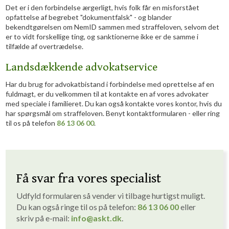
Det er i den forbindelse ærgerligt, hvis folk får en misforstået
opfattelse af begrebet "dokumentfalsk" - og blander
bekendtgørelsen om NemID sammen med straffeloven, selvom det
er to vidt forskellige ting, og sanktionerne ikke er de samme i
tilfælde af overtrædelse.
Landsdækkende advokatservice
Har du brug for advokatbistand i forbindelse med oprettelse af en
fuldmagt, er du velkommen til at kontakte en af vores advokater
med speciale i familieret. Du kan også kontakte vores kontor, hvis du
har spørgsmål om straffeloven. Benyt kontaktformularen - eller ring
til os på telefon
86 13 06 00
.
Få svar fra vores specialist
Udfyld formularen så vender vi tilbage hurtigst muligt. ​
Du kan også ringe til os på telefon:
86 1
3
06 00
eller
skriv på e-mail:
info
@askt.dk
​.