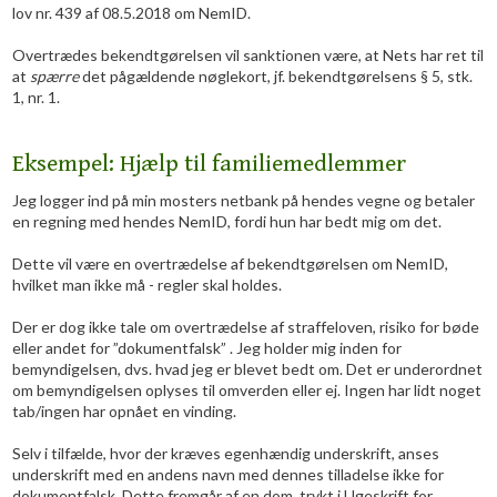
lov nr. 439 af 08.5.2018 om NemID.
Overtrædes bekendtgørelsen vil sanktionen være, at Nets har ret til
at
spærre
det pågældende nøglekort, jf. bekendtgørelsens § 5, stk.
1, nr. 1.
Eksempel: Hjælp til familiemedlemmer
Jeg logger ind på min mosters netbank på hendes vegne og betaler
en regning med hendes NemID, fordi hun har bedt mig om det.
Dette vil være en overtrædelse af bekendtgørelsen om NemID,
hvilket man ikke må - regler skal holdes.
Der er dog ikke tale om overtrædelse af straffeloven, risiko for bøde
eller andet for ”dokumentfalsk” . Jeg holder mig inden for
bemyndigelsen, dvs. hvad jeg er blevet bedt om. Det er underordnet
om bemyndigelsen oplyses til omverden eller ej. Ingen har lidt noget
tab/ingen har opnået en vinding.
Selv i tilfælde, hvor der kræves egenhændig underskrift, anses
underskrift med en andens navn med dennes tilladelse ikke for
dokumentfalsk. Dette fremgår af en dom, trykt i Ugeskrift for