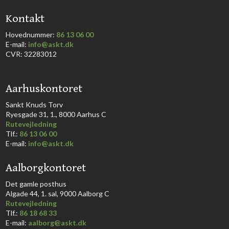
​Kontakt
Hovednummer:
86 13 06 00
​E-mail:
info@askt.dk
CVR: 32283012
​Aarhuskontoret
​Sankt Knuds Torv
Ryesgade 31, 1., 8000 Aarhus C​​​
Rutevejledning
​Tlf.:
86 13 06 00
E-mail:
info@askt.dk
Aalborgkontoret
​Det gamle posthus
Algade 44, 1. sal, 9000 Aalborg C​
Rutevejledning
Tlf.:
86 18 68 33​
E-mail:
aalborg@askt.dk​