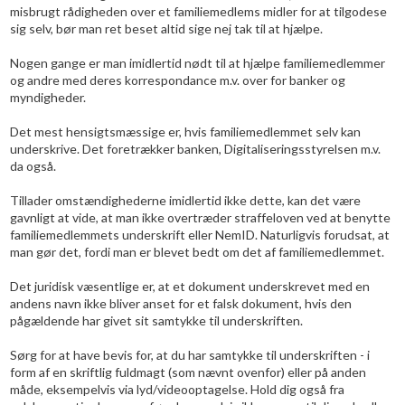
misbrugt rådigheden over et familiemedlems midler for at tilgodese
sig selv, bør man ret beset altid sige nej tak til at hjælpe.
Nogen gange er man imidlertid nødt til at hjælpe familiemedlemmer
og andre med deres korrespondance m.v. over for banker og
myndigheder.
Det mest hensigtsmæssige er, hvis familiemedlemmet selv kan
underskrive. Det foretrækker banken, Digitaliseringsstyrelsen m.v.
da også.
Tillader omstændighederne imidlertid ikke dette, kan det være
gavnligt at vide, at man ikke overtræder straffeloven ved at benytte
familiemedlemmets underskrift eller NemID. Naturligvis forudsat, at
man gør det, fordi man er blevet bedt om det af familiemedlemmet.
Det juridisk væsentlige er, at et dokument underskrevet med en
andens navn ikke bliver anset for et falsk dokument, hvis den
pågældende har givet sit samtykke til underskriften.
Sørg for at have bevis for, at du har samtykke til underskriften - i
form af en skriftlig fuldmagt (som nævnt ovenfor) eller på anden
måde, eksempelvis via lyd/videooptagelse. Hold dig også fra