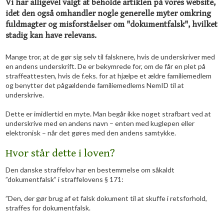
​Vi har alligevel valgt at beholde artiklen på vores website,
idet den også omhandler nogle generelle myter omkring
fuldmagter og misforståelser om "dokumentfalsk", hvilket
stadig kan have relevans.
Mange tror, at de gør sig selv til falsknere, hvis de underskriver med
en andens underskrift. De er bekymrede for, om de får en plet på
straffeattesten, hvis de f.eks. for at hjælpe et ældre familiemedlem
og benytter det pågældende familiemedlems NemID til at
underskrive.
Dette er imidlertid en myte. Man begår ikke noget strafbart ved at
underskrive med en andens navn – enten med kuglepen eller
elektronisk – når det gøres med den andens samtykke.
Hvor står dette i loven?
Den danske straffelov har en bestemmelse om såkaldt
”dokumentfalsk” i straffelovens § 171:
”Den, der gør brug af et falsk dokument til at skuffe i retsforhold,
straffes for dokumentfalsk.