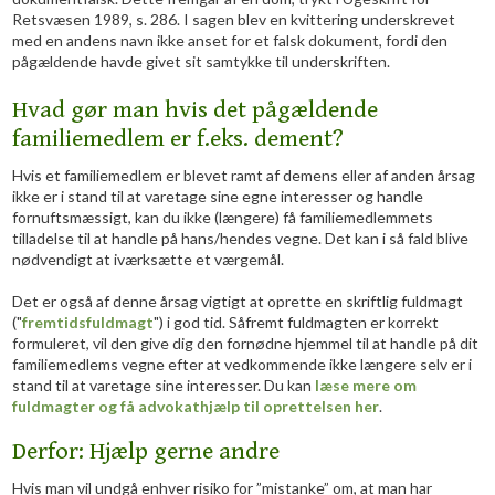
Retsvæsen 1989, s. 286. I sagen blev en kvittering underskrevet
med en andens navn ikke anset for et falsk dokument, fordi den
pågældende havde givet sit samtykke til underskriften.
Hvad gør man hvis det pågældende
familiemedlem er f.eks. dement?
Hvis et familiemedlem er blevet ramt af demens eller af anden årsag
ikke er i stand til at varetage sine egne interesser og handle
fornuftsmæssigt, kan du ikke (længere) få familiemedlemmets
tilladelse til at handle på hans/hendes vegne. Det kan i så fald blive
nødvendigt at iværksætte et værgemål.
Det er også af denne årsag vigtigt at oprette en skriftlig fuldmagt
("
fremtidsfuldmagt
") i god tid. Såfremt fuldmagten er korrekt
formuleret, vil den give dig den fornødne hjemmel til at handle på dit
familiemedlems vegne efter at vedkommende ikke længere selv er i
stand til at varetage sine interesser. Du kan
læse mere om
fuldmagter og få advokathjælp til oprettelsen her
.
Derfor: Hjælp gerne andre
Hvis man vil undgå enhver risiko for ”mistanke” om, at man har