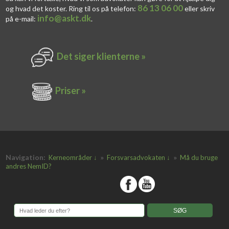
86 13 06 00
og hvad det koster. Ring til os på telefon:
eller skriv
info@askt.dk
på e-mail:
​.​
Det siger k​lienterne​ »
Priser »
Navigation:
»
»
Kerneområder ↓
Forsvarsadvokaten ↓
Må du bruge
andres NemID?
​