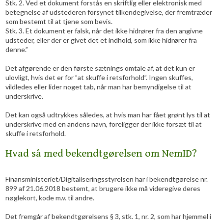
Stk. 2. Ved et dokument forstås en skriftlig eller elektronisk med
betegnelse af udstederen forsynet tilkendegivelse, der fremtræder
som bestemt til at tjene som bevis.
Stk. 3. Et dokument er falsk, når det ikke hidrører fra den angivne
udsteder, eller der er givet det et indhold, som ikke hidrører fra
denne.”
Det afgørende er den første sætnings omtale af, at det kun er
ulovligt, hvis det er for ”at skuffe i retsforhold”. Ingen skuffes,
vildledes eller lider noget tab, når man har bemyndigelse til at
underskrive.
Det kan også udtrykkes således, at hvis man har fået grønt lys til at
underskrive med en andens navn, foreligger der ikke forsæt til at
skuffe i retsforhold.
Hvad så med bekendtgørelsen om NemID?
Finansministeriet/Digitaliseringsstyrelsen har i bekendtgørelse nr.
899 af 21.06.2018 bestemt, at brugere ikke må videregive deres
nøglekort, kode m.v. til andre.
Det fremgår af bekendtgørelsens § 3, stk. 1, nr. 2, som har hjemmel i