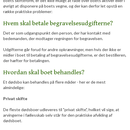
boets skifteform, er det ikke muligt at råde over boets aktiver eller i
øvrigt at disponere på boets vegne, og der kan derfor let opstå en
række praktiske problemer:
Hvem skal betale begravelsesudgifterne?
Det er som udgangspunkt den person, der har kontakt med
bedemanden, der modtager regningen for begravelsen.
Udgifterne går forud for andre opkrævninger, men hvis der ikke er
midler i boet til betaling af begravelsesudgifterne, er det bestilleren,
der hæfter for betalingen.
Hvordan skal boet behandles?
Et dødsbo kan behandles på flere måder - her er de mest
almindelige:
Privat skifte
De fleste dødsboer udleveres til "privat skifte", hvilket vil sige, at
arvingerne i fællesskab selv står for den praktiske afvikling af
dødsboet.