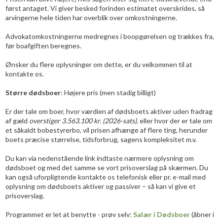
først antaget. Vi giver besked forinden estimatet overskrides, så
arvingerne hele tiden har overblik over omkostningerne.
Advokatomkostningerne medregnes i boopgørelsen og trækkes fra,
før boafgiften beregnes.
​Ønsker du flere oplysninger om dette, er du velkommen til at
kontakte os.
Større dødsboer
: Højere pris (men stadig billigt)
Er der tale om boer, hvor værdien af dødsboets aktiver uden fradrag
af gæld
overstiger
3.563.100
kr.
(2026-sats)
, eller hvor der er tale om
et såkaldt bobestyrerbo, vil prisen afhænge af flere ting, herunder
boets præcise størrelse, tidsforbrug, sagens kompleksitet m.v.
Du kan via nedenstående link indtaste nærmere oplysning om
dødsboet og med det samme se vort prisoverslag på skærmen. Du
kan også uforpligtende kontakte os telefonisk eller pr. e-mail med
oplysning om dødsboets aktiver og passiver – så kan vi give et
prisoverslag.
​Programmet er let at benytte - prøv selv:
Salær i Dødsboer
(åbner i