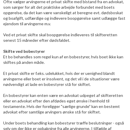
Ofte vælger arvingerne et privat skifte med bistand fra en advokat,
som sørger for alt det praktiske arbejde forbundet med boets
opgørelse, da det kan være vanskeligt at beregne evt. dødsboskat
og boafgift, udfærdige og indlevere boopgørelse samt udlægge fast
ejendom til arvingerne m.v.
Ved et privat skifte skal boopgørelse indleveres til skifteretten
senest 15 måneder efter dødsfaldet.
Skifte ved bobestyrer
Et bo behandles som regel kun af en bobestyrer, hvis boet ikke kan
skiftes på anden måde.
Et privat skifte er f.eks. udelukket, hvis der er uenighed blandt
arvingerne eller boet er insolvent, og det vil i de situationer være
nødvendigt at lade en bobestyrer stå for skiftet.
En bobestyrer kan enten være en advokat udpeget af skifteretten
eller en advokat efter den afdødes eget ønske i henhold til
testamente. Hvis der foreligger "særlige grunde" kan en bestemt
advokat efter samtlige arvingers ønske stå for skiftet.
Under boets behandling kan bobestyrer træffe beslutninger - også
selv om der ikke er opbakning fra alle arvingerne. I tilfælde af