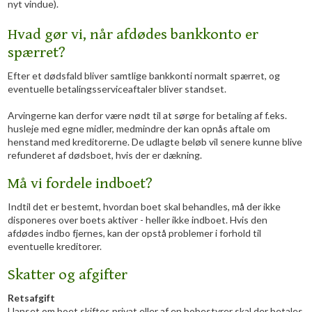
nyt vindue).
Hvad gør vi, når afdødes bankkonto er
spærret?
Efter et dødsfald bliver samtlige bankkonti normalt spærret, og
eventuelle betalingsserviceaftaler bliver standset.
Arvingerne kan derfor være nødt til at sørge for betaling af f.eks.
husleje med egne midler, medmindre der kan opnås aftale om
henstand med kreditorerne. De udlagte beløb vil senere kunne blive
refunderet af dødsboet, hvis der er dækning.
Må vi fordele indboet?
Indtil det er bestemt, hvordan boet skal behandles, må der ikke
disponeres over boets aktiver - heller ikke indboet. Hvis den
afdødes indbo fjernes, kan der opstå problemer i forhold til
eventuelle kreditorer.​
Skatter og afgifter
Retsafgift
Uanset om boet skiftes privat eller af en bobestyrer skal der betales