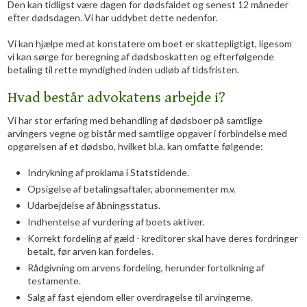
Den kan tidligst være dagen for dødsfaldet og senest 12 måneder
efter dødsdagen. Vi har uddybet dette nedenfor.
Vi kan hjælpe med at konstatere om boet er skattepligtigt, ligesom
vi kan sørge for beregning af dødsboskatten og efterfølgende
betaling til rette myndighed inden udløb af tidsfristen.
Hvad består advokatens arbejde i?
Vi har stor erfaring med behandling af dødsboer på samtlige
arvingers vegne og bistår med samtlige opgaver i forbindelse med
opgørelsen af et dødsbo, hvilket bl.a. kan omfatte følgende:
Indrykning af proklama i Statstidende.
Opsigelse af betalingsaftaler, abonnementer m.v.
Udarbejdelse af åbningsstatus.
Indhentelse af vurdering af boets aktiver.
Korrekt fordeling af gæld - kreditorer skal have deres fordringer
betalt, før arven kan fordeles.
Rådgivning om arvens fordeling, herunder fortolkning af
testamente.
Salg af fast ejendom eller overdragelse til arvingerne.