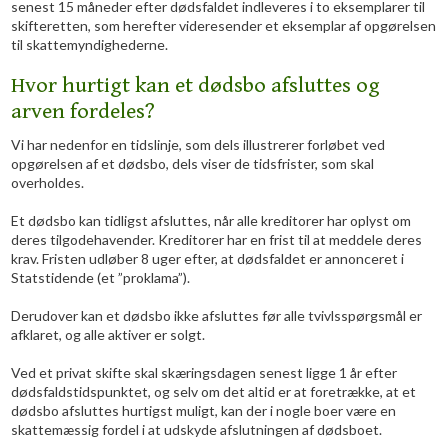
senest 15 måneder efter dødsfaldet indleveres i to eksemplarer til
skifteretten, som herefter videresender et eksemplar af opgørelsen
til skattemyndighederne.
Hvor hurtigt kan et dødsbo afsluttes og
arven fordeles?
​Vi har nedenfor en tidslinje, som dels illustrerer forløbet ved
opgørelsen af et dødsbo, dels viser de tidsfrister, som skal
overholdes.
Et dødsbo kan tidligst afsluttes, når alle kreditorer har oplyst om
deres tilgodehavender. Kreditorer har en frist til at meddele deres
krav. Fristen udløber 8 uger efter, at dødsfaldet er annonceret i
Statstidende (et ”proklama”).
Derudover kan et dødsbo ikke afsluttes før alle tvivlsspørgsmål er
afklaret, og alle aktiver er solgt.
Ved et privat skifte skal skæringsdagen senest ligge 1 år efter
dødsfaldstidspunktet, og selv om det altid er at foretrække, at et
dødsbo afsluttes hurtigst muligt, kan der i nogle boer være en
skattemæssig fordel i at udskyde afslutningen af dødsboet.