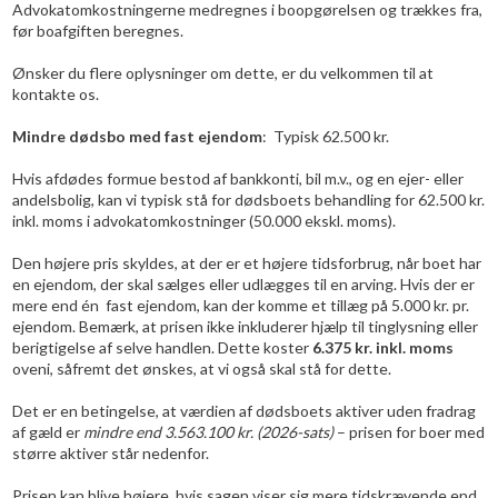
Advokatomkostningerne medregnes i boopgørelsen og trækkes fra,
før boafgiften beregnes.
​Ønsker du flere oplysninger om dette, er du velkommen til at
kontakte os.
Mindre
dødsbo med fast ejendom
: Typisk 62.500 kr.
Hvis afdødes formue bestod af bankkonti, bil m.v., og en ejer- eller
andelsbolig, kan vi typisk stå for dødsboets behandling for 62.500 kr.
inkl. moms i advokatomkostninger (50.000 ekskl. moms).
Den højere pris skyldes, at der er et højere tidsforbrug, når boet har
en ejendom, der skal sælges eller udlægges til en arving. Hvis der er
mere end én fast ejendom, kan der komme et tillæg på 5.000 kr. pr.
ejendom. Bemærk, at prisen ikke inkluderer hjælp til tinglysning eller
berigtigelse af selve handlen. Dette koster
6.375 kr. inkl. moms
oveni, såfremt det ønskes, at vi også skal stå for dette.
​Det er en betingelse, at værdien af dødsboets aktiver uden fradrag
af gæld er
mindre end
3.563.100
kr.
(2026-sats)
– prisen for boer med
større aktiver står nedenfor.
Prisen kan blive højere, hvis sagen viser sig mere tidskrævende end