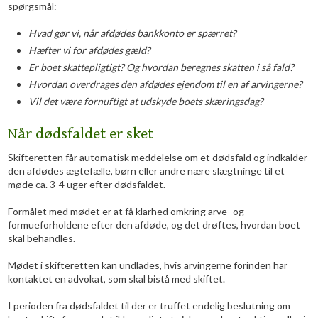
spørgsmål:
Hvad gør vi, når afdødes bankkonto er spærret?
Hæfter vi for afdødes gæld?
Er boet skattepligtigt? Og hvordan beregnes skatten i så fald?
Hvordan overdrages den afdødes ejendom til en af arvingerne?
Vil det være fornuftigt at udskyde boets skæringsdag?
Når dødsfaldet er sket
Skifteretten får automatisk meddelelse om et dødsfald og indkalder
den afdødes ægtefælle, børn eller andre nære slægtninge til et
møde ca. 3-4 uger efter dødsfaldet.
Formålet med mødet er at få klarhed omkring arve- og
formueforholdene efter den afdøde, og det drøftes, hvordan boet
skal behandles.
Mødet i skifteretten kan undlades, hvis arvingerne forinden har
kontaktet en advokat, som skal bistå med skiftet.
I perioden fra dødsfaldet til der er truffet endelig beslutning om