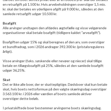
en retsafgift på 1.500 kr. Hvis arvebeholdningen overstiger 1,5 mio.
kr. skal der betales en yderligere afgift på 9.000 kr., således at den
samlede retsafgift udgør 10.500 kr.
Boafgift
Alle arvinger undtagen den afdødes ægtefælle og visse velgørende
organisationer skal betale boafgift (tidligere kaldet "arveafgift").
Boafgiften udgør 15% og skal beregnes af den arv, som overstiger
et bundfradrag, som i 2026 andrager 392.300 kr. (pristalsreguleres
årligt).
Visse arvinger (f.eks. søskende eller nevøer og niecer) skal tillige
betale en tillægsboafgift på 25%, således at den samlede boafgift
udgør 36,25%.
Skat
Det er ikke alle boer, der er skattepligtige. Dødsboer skal kun betale
skat, hvis boets nettoformue på den valgte skæringsdag overstiger
3.563.100 kr. i 2026 eller værdien af boets samlede aktiver
overstiger dette beløb.
I privatskiftede boer bestemmer arvingerne boets skæringsdag.