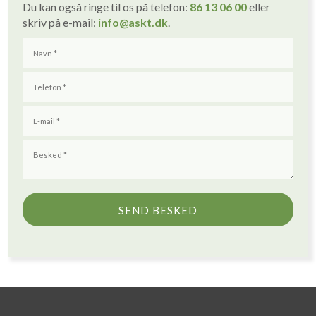
Du kan også ringe til os på telefon:
86 1
3
06 00
eller
skriv på e-mail:
info
@askt.dk
​.