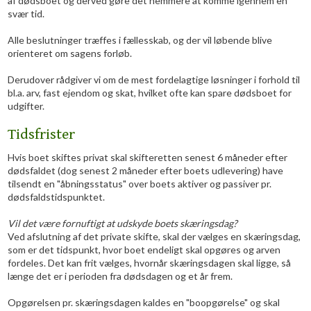
af dødsboet og derved gøre det nemmere at komme igennem en
svær tid.
Alle beslutninger træffes i fællesskab, og der vil løbende blive
orienteret om sagens forløb.
Derudover rådgiver vi om de mest fordelagtige løsninger i forhold til
bl.a. arv, fast ejendom og skat, hvilket ofte kan spare dødsboet for
udgifter.
Tidsfrister
Hvis boet skiftes privat skal skifteretten senest 6 måneder efter
dødsfaldet (dog senest 2 måneder efter boets udlevering) have
tilsendt en "åbningsstatus" over boets aktiver og passiver pr.
dødsfaldstidspunktet.
Vil det være fornuftigt at udskyde boets skæringsdag?
Ved afslutning af det private skifte, skal der vælges en skæringsdag,
som er det tidspunkt, hvor boet endeligt skal opgøres og arven
fordeles. Det kan frit vælges, hvornår skæringsdagen skal ligge, så
længe det er i perioden fra dødsdagen og et år frem.
Opgørelsen pr. skæringsdagen kaldes en "boopgørelse" og skal