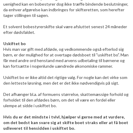
uenighed kan en bobestyrer dog ikke træffe bindende beslutninger,
da enhver afgørelse kan indbringes for skifteretten, som herefter
tager stillingen til sagen.
Et solvent bobestyrerskifte skal være afsluttet senest 24 måneder
efter dødsfaldet.
Uskiftet bo
Hvis man var gift med afdøde, og vedkommende også efterlod sig
børn, er der mulighed for at overtage dødsboet til "uskiftet bo". Man
får med andre ord henstand med arvens udbetaling til børnene og
kan fortsætte i nogenlunde uændrede økonomiske rammer.
Uskiftet bo er ikke altid det rigtige valg. For nogle kan det virke som
den letteste løsning, men det er det ikke nødvendigvis på sigt.
Det afhænger bl.a. af formuens størrelse, skattemæssige forhold og
forholdet til den afdødes børn, om det vil være en fordel eller
ulempe at sidde i uskiftet bo.
Hvis du er det mindste i tvivl, hjælper vi gerne med at vurdere,
om det bedst kan svare sig at skifte boet straks eller at få boet
udleveret til hensidden i uskiftet bo.