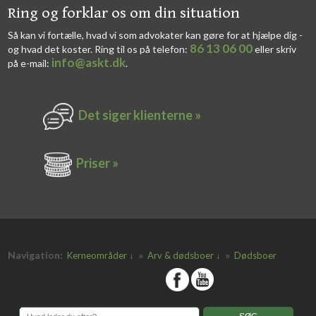
​​Ring og forklar os om din situation
Så kan vi fortælle, hvad vi som advokater kan gøre for at hjælpe dig -
86 13 06 00
og hvad det koster. Ring til os på telefon:
eller skriv
info@askt.dk
på e-mail:
​.​
Det siger k​lienterne​ »
Priser »
Navigation:
»
»
Kerneområder ↓
Arv & dødsboer ↓
Dødsboer
​