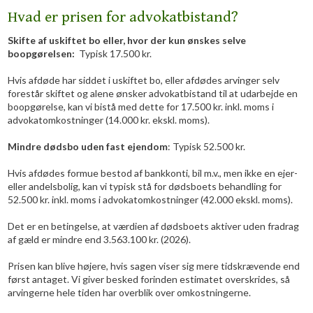
Hvad er prisen for advokatbistand?
Skifte af uskiftet bo eller, hvor der kun ønskes selve
boopgørelsen:
Typisk 17.500 kr.
Hvis afdøde har siddet i uskiftet bo, eller afdødes arvinger selv
forestår skiftet og alene ønsker advokatbistand til at udarbejde en
boopgørelse, kan vi bistå med dette for 17.500 kr. inkl. moms i
advokatomkostninger (14.000 kr. ekskl. moms).
Mindre dødsbo uden fast ejendom
: Typisk 52.500 kr.
Hvis afdødes formue bestod af bankkonti, bil m.v., men ikke en ejer-
eller andelsbolig, kan vi typisk stå for dødsboets behandling for
52.500 kr. ​inkl. moms i advokatomkostninger (42.000 ekskl. moms).
​Det er en betingelse, at​ værdien af dødsboets aktiver uden fradrag
af gæld er mindre end 3.563.100 kr. (2026).
​Prisen kan blive højere, hvis sagen viser sig mere tidskrævende end
først antaget. Vi giver besked forinden estimatet overskrides, så
arvingerne hele tiden har overblik over omkostningerne.