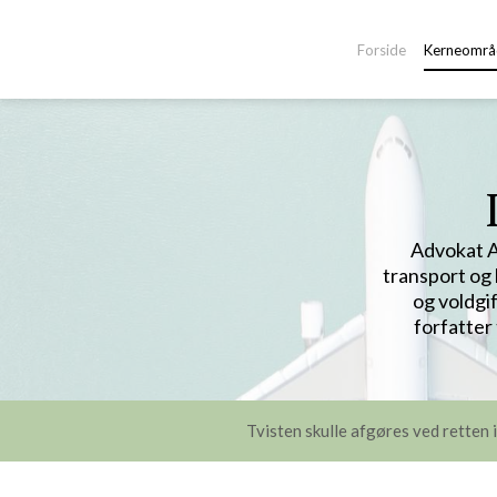
-->
Forside
Kerneområ
Advokat A
transport og 
og voldgi
forfatter
Tvisten skulle afgøres ved retten 