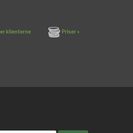
er k​lienterne​
Priser »