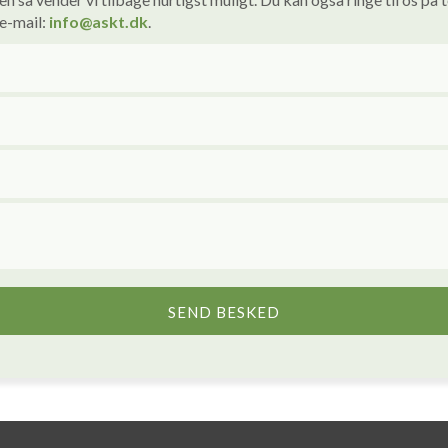
 e-mail:
info
@askt.dk
​.