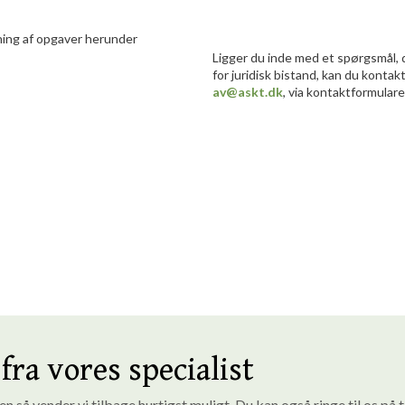
sning af opgaver herunder
​Ligger du inde med et spørgsmål, d
for juridisk bistand, kan du konta
av@askt.dk
, via kontaktformularen
fra vores specialist
 så vender vi tilbage hurtigst muligt. ​Du kan også ringe til os på 