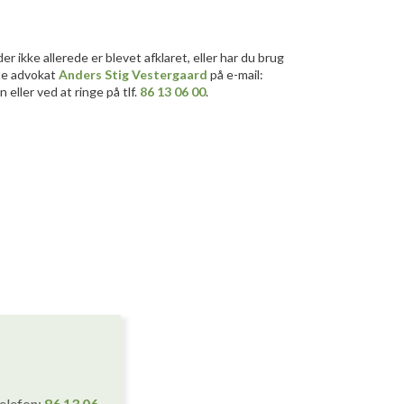
er ikke allerede er blevet afklaret, eller har du brug
kte advokat
Anders Stig Vestergaard
på e-mail:
 eller ved at ringe på tlf.
86 13 06 00
.
telefon:
86 1
3
06