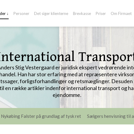
der ↓
Personer
Det siger klienterne
Brevkasse
Priser
Om Firmaet
International Transpor
nders Stig Vestergaard er juridisk ekspert vedrørende int
handel. Han har stor erfaring med at repræsentere virkso
ftssager, forligsforhandlinger og retsmæglinger. Desuden
 til en række artikler indenfor international transport og h
ejendomme.​​
i Nykøbing Falster på grundlag af tysk ret
Sælgers henvisning til 