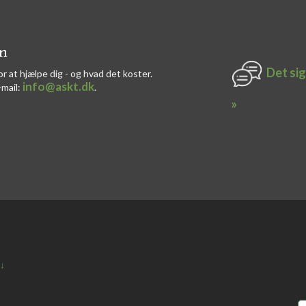
on
Det sig
or at hjælpe dig - og hvad det koster.
info@askt.dk
-mail:
​.​
»
 ↓