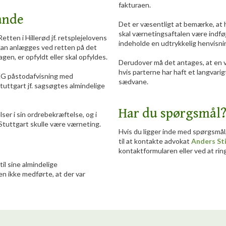
fakturaen.
ande
Det er væsentligt at bemærke, at h
skal værnetingsaftalen være indføj
ten i Hillerød jf. retsplejelovens
indeholde en udtrykkelig henvisnin
 kan anlægges ved retten på det
agen, er opfyldt eller skal opfyldes.
Derudover må det antages, at en v
hvis parterne har haft et langvarig
G påstodafvisning med
sædvane.
 Stuttgart jf. sagsøgtes almindelige
Har du spørgsmål
ser i sin ordrebekræftelse, og i
Stuttgart skulle være værneting.
Hvis du ligger inde med spørgsmål
til at kontakte advokat
Anders St
kontaktformularen eller ved at ring
il sine almindelige
en ikke medførte, at der var