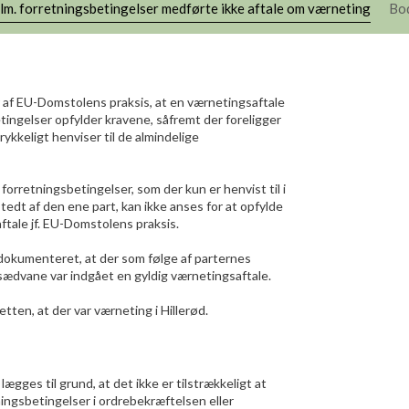
alm. forretningsbetingelser medførte ikke aftale om værneting
Bod
r af EU-Domstolens praksis, at en værnetingsaftale
etingelser opfylder kravene, såfremt der foreligger
ykkeligt henviser til de almindelige
forretningsbetingelser, som der kun er henvist til i
tedt af den ene part, kan ikke anses for at opfylde
aftale jf. EU-Domstolens praksis.
 dokumenteret, at der som følge af parternes
ssædvane var indgået en gyldig værnetingsaftale.
ten, at der var værneting i Hillerød.
lægges til grund, at det ikke er tilstrækkeligt at
ningsbetingelser i ordrebekræftelsen eller