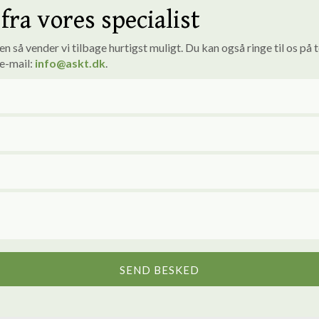
fra vores specialist
 så vender vi tilbage hurtigst muligt. ​Du kan også ringe til os på 
 e-mail:
info
@askt.dk
​.