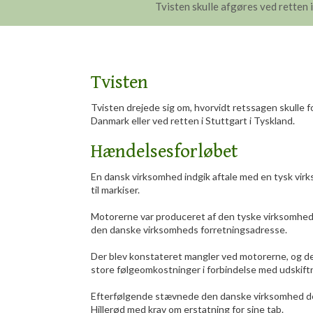
Tvisten skulle afgøres ved retten 
Tvisten
Tvisten drejede sig om, hvorvidt retssagen skulle fo
Danmark eller ved retten i Stuttgart i Tyskland.
Hændelsesforløbet
En dansk virksomhed indgik aftale med en tysk vir
til markiser.
Motorerne var produceret af den tyske virksomhed
den danske virksomheds forretningsadresse.
Der blev konstateret mangler ved motorerne, og d
store følgeomkostninger i forbindelse med udskift
Efterfølgende stævnede den danske virksomhed de
Hillerød med krav om erstatning for sine tab.