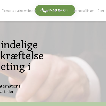
​86 13 06 00​
Firmaets øvrige websites
Om firmaet i øvrigt ↓
Ledige stillinger
Blog
mindelige
ekræftelse
eting i
nternational
ler.​​​​​