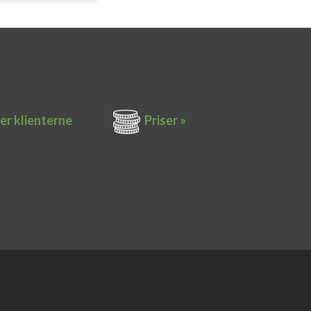
er k​lienterne​
Priser »