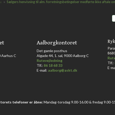
»
 ↓
Sælgers henvisning til alm. forretningsbetingelser medførte ikke aftale 
Ryk
et
Aalborgkontoret
Para
​Det gamle posthus
868
Aarhus C​​​
Algade 44, 1. sal, 9000 Aalborg C​
Rute
Rutevejledning
Tlf.:
Tlf.:
86 18 68 33​
E-ma
E-mail:
aalborg@askt.dk​
torets telefoner er åbne:
Mandag-torsdag 9.00-16.00 & fredag 9.00-15