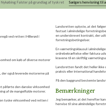
i Nykøbing Falster på grundlag af tysk ret
Sælgers henvisning til 
Landsretten oplyste, at det følge
fastsat i almindelige forretningsb
en underskrevet kontrakt, der udtr
regå ved retten i Hillerød i
forretningsbetingelser.
En værnetingsklausul i almindelige 
ordrebekræftelse eller faktura uds
kravene til en skriftlig værnetings
ksomhed om køb af diverse motorer
Landsretten fandt det heller ikke
praksis eller international handel
, der også leverede motorerne på
På den baggrund bestemte landsret
et påførte den danske virksomhed
Bemærkninger
ning af de mangelfulde motorer.
​Jeg bemærker, at det herefter kan 
n tyske virksomhed ved retten i
henvise til sine almindelige forret