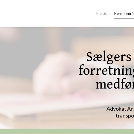
-->
Forside
Kerneområ
Sælgers 
forretnin
medfør
​Advokat An
transpor