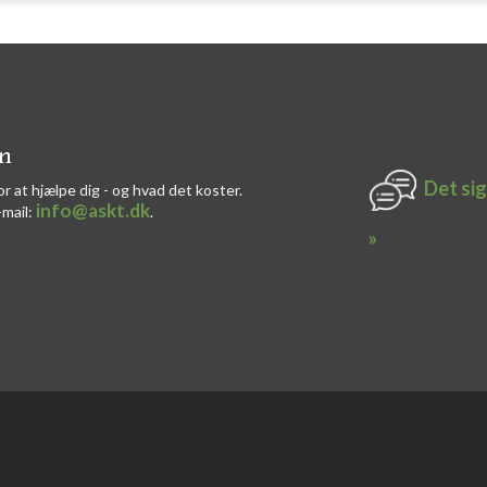
on
Det sig
or at hjælpe dig - og hvad det koster.
info@askt.dk
-mail:
​.​
»