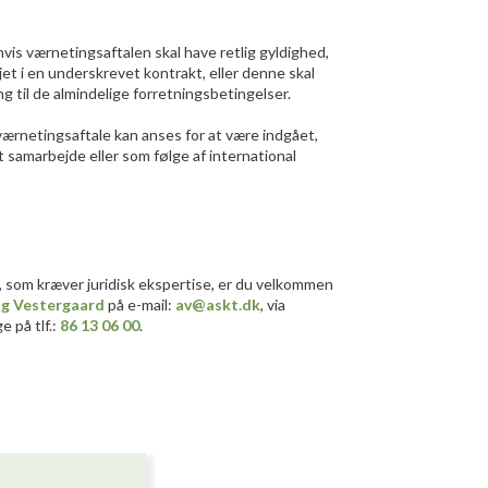
vis værnetingsaftalen skal have retlig gyldighed,
et i en underskrevet kontrakt, eller denne skal
g til de almindelige forretningsbetingelser.
ærnetingsaftale kan anses for at være indgået,
t samarbejde eller som følge af international
?
, som kræver juridisk ekspertise, er du velkommen
ig Vestergaard
på e-mail:
av@askt.dk
, via
e på tlf.:
86 13 06 00
.​