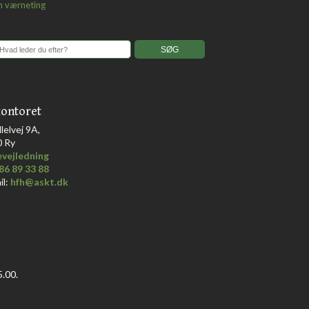
om værneting
ontoret
llelvej 9A,
0 Ry
vejledning
86 89 33 88
il:
hfh@askt.dk
.00.