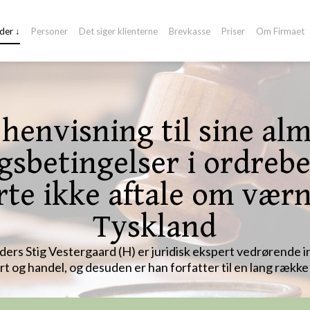
der ↓
Personer
Det siger klienterne
Brevkasse
Priser
Om Firmaet
henvisning til sine al
gsbetingelser i ordreb
te ikke aftale om værn
Tyskland
ders Stig Vestergaard (H) er juridisk ekspert vedrørende i
t og handel, og desuden er han forfatter til en lang række artik