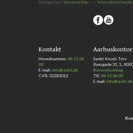
Navigation:
»
Kerneområder ↓
International handel
​
​Kontakt
​Aarhuskontor
Hovednummer:
86 13 06
​Sankt Knuds Torv
00
Ryesgade 31, 1., 8000 
​E-mail:
info@askt.dk
Rutevejledning
CVR: 32283012
​Tlf.:
86 13 06 00
E-mail:
info@askt.dk
Kon