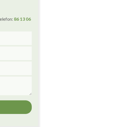
telefon:
86 1
3
06