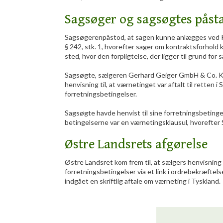
Sagsøger og sagsøgtes påst
Sagsøgerenpåstod, at sagen kunne anlægges ved Ret
§ 242, stk. 1, hvorefter sager om kontraktsforhold
sted, hvor den forpligtelse, der ligger til grund for s
Sagsøgte, sælgeren Gerhard Geiger GmbH & Co. K
henvisning til, at værnetinget var aftalt til retten i
forretningsbetingelser.
Sagsøgte havde henvist til sine forretningsbetingel
betingelserne var en værnetingsklausul, hvorefter 
Østre Landsrets afgørelse
Østre Landsret kom frem til, at sælgers henvisning t
forretningsbetingelser via et link i ordrebekræftels
indgået en skriftlig aftale om værneting i Tyskland.​