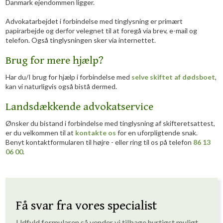
Danmark ejendommen ligger.
Advokatarbejdet i forbindelse med tinglysning er primært
papirarbejde og derfor velegnet til at foregå via brev, e-mail og
telefon. Også tinglysningen sker via internettet.
Brug for mere hjælp?
Har du/I brug for hjælp i forbindelse med
selve skiftet af dødsboet
,
kan vi naturligvis også bistå dermed.
Landsdækkende advokatservice
Ønsker du bistand i forbindelse med tinglysning af skifteretsattest,
er du velkommen til at
kontakte os
for en uforpligtende snak.
Benyt kontaktformularen til højre - eller ring til os på telefon
86 13
06 00
.
Få svar fra vores specialist
Udfyld formularen så vender vi tilbage hurtigst muligt. ​