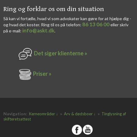
​​Ring og forklar os om din situation
Så kan vi fortælle, hvad vi som advokater kan gøre for at hjælpe dig -
86 13 06 00
og hvad det koster. Ring til os på telefon:
eller skriv
info@askt.dk
på e-mail:
​.​
Det siger k​lienterne​ »
Priser »
Navigation:
»
»
Kerneområder ↓
Arv & dødsboer ↓
Tinglysning af
skifteretsattest
​