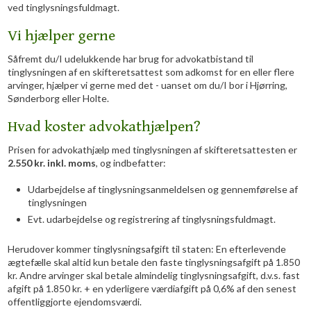
ved tinglysningsfuldmagt.
Vi hjælper gerne
Såfremt du/I udelukkende har brug for advokatbistand til
tinglysningen af en skifteretsattest som adkomst for en eller flere
arvinger, hjælper vi gerne med det - uanset om du/I bor i Hjørring,
Sønderborg eller Holte.
Hvad koster advokathjælpen?
Prisen for advokathjælp med tinglysningen af skifteretsattesten er
2
.550 kr. inkl. moms
, og indbefatter:
Udarbejdelse af tinglysningsanmeldelsen og gennemførelse af
tinglysningen
Evt. udarbejdelse og registrering af tinglysningsfuldmagt.
Herudover kommer tinglysningsafgift til staten: En efterlevende
ægtefælle skal altid kun betale den faste tinglysningsafgift på 1.850
kr. Andre arvinger skal betale almindelig tinglysningsafgift, d.v.s. fast
afgift på 1.850 kr. + en yderligere værdiafgift på 0,6% af den senest
offentliggjorte ejendomsværdi.