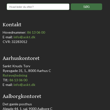
​Kontakt
Hovednummer:
86 13 06 00
​E-mail:
info@askt.dk
CVR: 32283012
​Aarhuskontoret
​Sankt Knuds Torv
Ryesgade 31, 1., 8000 Aarhus C​​​
Rutevejledning
​Tlf.:
86 13 06 00
E-mail:
info@askt.dk
Aalborgkontoret
​Det gamle posthus
Algade 44, 1. sal, 9000 Aalborg C​