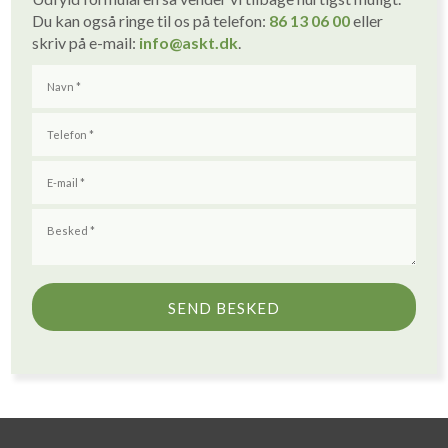
Du kan også ringe til os på telefon:
86 1
3
06 00
eller
skriv på e-mail:
info
@askt.dk
​.