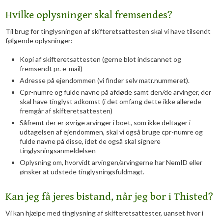
Hvilke oplysninger skal fremsendes?
Til brug for tinglysningen af skifteretsattesten skal vi have tilsendt
følgende oplysninger:
Kopi af skifteretsattesten (gerne blot indscannet og
fremsendt pr. e-mail)
Adresse på ejendommen (vi finder selv matr.nummeret).
Cpr-numre og fulde navne på afdøde samt den/de arvinger, der
skal have tinglyst adkomst (i det omfang dette ikke allerede
fremgår af skifteretsattesten)
Såfremt der er øvrige arvinger i boet, som ikke deltager i
udtagelsen af ejendommen, skal vi også bruge cpr-numre og
fulde navne på disse, idet de også skal signere
tinglysningsanmeldelsen
Oplysning om, hvorvidt arvingen/arvingerne har NemID eller
ønsker at udstede tinglysningsfuldmagt.
Kan jeg få jeres bistand, når jeg bor i Thisted?
Vi kan hjælpe med tinglysning af skifteretsattester, uanset hvor i