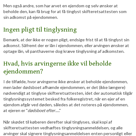
Men også andre, som har arvet en ejendom og selv ønsker at
beholde den, kan få brug for at få tinglyst skifteretsattesten som
sin adkomst på ejendommen.
Ingen pligt til tinglysning
Bemærk, at der ikke er nogen pligt, endsige frist til at få tinglyst sin
adkomst. Såfremt der er lån i ejendommen, eller arvingen ønsker at
optage lån, vil panthaverne dog kræve tinglysning af adkomsten.
Hvad, hvis arvingerne ikke vil beholde
ejendommen?
I de tilfælde, hvor arvingerne ikke ønsker at beholde ejendommen,
men lader dødsboet afhænde ejendommen, er det (ikke længere)
nødvendigt at tinglyse skifteretsattesten, idet der automatisk tilgår
tinglysningssystemet besked fra folkeregistret, når en ejer af en
ejendom afgår ved døden, således at det noteres på ejendommen,
at ejeren er "
dødsboet efter
....."
Når skødet til køberen derefter skal tinglyses, skal kopi af
skifteretsattesten vedhæftes tinglysningsanmeldelsen, og alle
arvinger skal signere tinglysningsanmeldelsen enten personligt eller