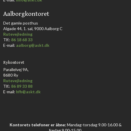
Aalborgkontoret
​Det gamle posthus
Algade 44, 1. sal, 9000 Aalborg C​
Rutevejledning
Tlf.:
86 18 68 33​
E-mail:
aalborg@askt.dk​
Rykontoret
Parallelvej 9A,
8680 Ry
Rutevejledning
Tlf.:
86 89 33 88
E-mail:
hfh@askt.dk
Kontorets telefoner er åbne:
Mandag-torsdag 9.00-16.00 &
fredag 9.00-15.00.