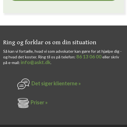
​​Ring og forklar os om din situation
Så kan vi fortælle, hvad vi som advokater kan gøre for at hjælpe dig -
86 13 06 00
og hvad det koster. Ring til os på telefon:
eller skriv
info@askt.dk
på e-mail:
​.​
Det siger k​lienterne​ »
Priser »