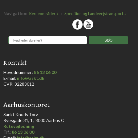
Navigation:
»
Kerneområder ↓
Spedition og Landevejstransport ↓
​
​Kontakt
Hovednummer:
86 13 06 00
​E-mail:
info@askt.dk
CVR: 32283012
​Aarhuskontoret
​Sankt Knuds Torv
Ryesgade 31, 1., 8000 Aarhus C​​​
Rutevejledning
​Tlf.:
86 13 06 00
E-mail:
info@askt.dk