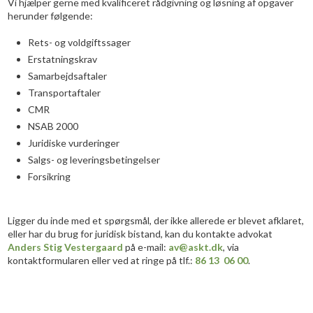
​Vi hjælper gerne med kvalificeret rådgivning og løsning af opgaver
herunder følgende:
Rets- og voldgiftssager
Erstatningskrav
Samarbejdsaftaler
Transportaftaler
CMR
NSAB 2000
Juridiske vurderinger
Salgs- og leveringsbetingelser
Forsikring
Ligger du inde med et spørgsmål, der ikke allerede er blevet afklaret,
eller har du brug for juridisk bistand, kan du kontakte advokat
Anders Stig Vestergaard
på e-mail:
av@askt.dk
, via
kontaktformularen eller ved at ringe på tlf.:
86 13 06 00
.​