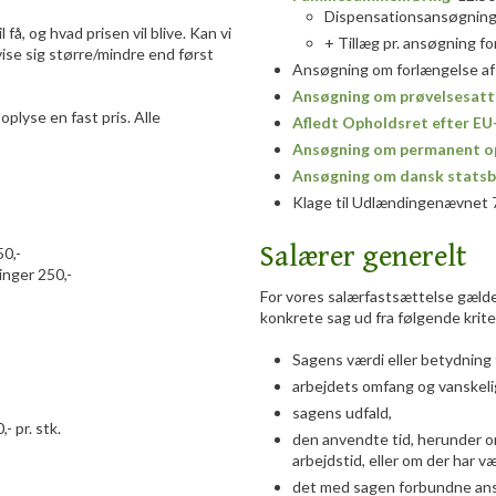
Dispensationsansøgning F
få, og hvad prisen vil blive. Kan vi
+ Tillæg pr. ansøgning f
vise sig større/mindre end først
Ansøgning om forlængelse af 
Ansøgning om prøvelsesatt
plyse en fast pris. Alle
Afledt Opholdsret efter EU
Ansøgning om permanent op
Ansøgning om dansk stats
Klage til Udlændingenævnet 7
Salærer generelt
0,-
nger 250,-
For vores salærfastsættelse gælder
konkrete sag ud fra følgende krite
Sagens værdi eller betydning 
arbejdets omfang og vanskeli
sagens udfald,
 pr. stk.
den anvendte tid, herunder o
arbejdstid, eller om der har v
det med sagen forbundne ans