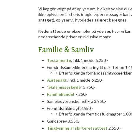
Vi lægger vægt på at oplyse om, hvilken ydelse du vil 
ikke oplyse en fast pris (nogle typer retssager kan 
antaget), oplyser vi, hvorledes salæret beregnes.
Nedenstående er eksempler på ydelser, hvor vi kan o
nedenstående priser er inklusive moms:
Familie & Samliv
Testamente
, inkl. 1 møde 6.250,-
Forhåndssamtykkeerklæring til uskiftet bo 1.45
+ Efterfølgende forhåndssamtykkeerklæri
Ægtepagt
, inkl. 1 møde 6.250,-
"
Skilsmisseskøde
" 5.750,-
Familiehandel
​ 7.250,-
Samejeoverenskomst Fra 3.950,-
Fremtidsfuldmagt 3.550,-
+ Efterfølgende fremtidsfuldmagter 1.000,-
Gældsbrev 3.550,-
Tinglysning af skifteretsattest
2.550,-