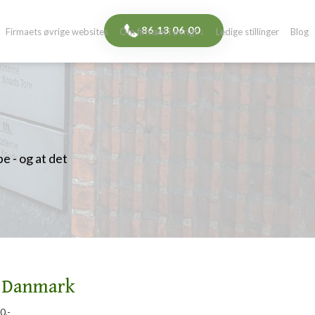
​86 13 06 00​
Firmaets øvrige websites
Om firmaet i øvrigt ↓
Ledige stillinger
Blog
e - og at det
 i Danmark
0,-