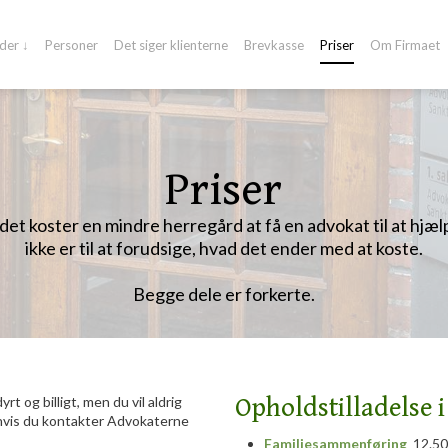
der ↓
Personer
Det siger klienterne
Brevkasse
Priser
Om Firmaet
Priser
det koster en mindre herregård at få en advokat til at hjælp
ikke er til at forudsige, hvad det ender med at koste.
Begge dele er forkerte.
Opholdstilladelse
t og billigt, men du vil aldrig
hvis du kontakter Advokaterne
Familiesammenføring
12.50