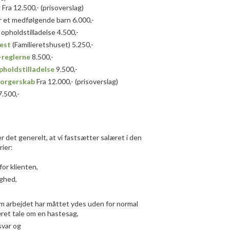
ra 12.500,- (prisoverslag)​
or et medfølgende barn 6.000,-
opholdstilladelse 4.500,-
est
(Familieretshuset) 5.250,-
-reglerne
8.500,-
holdstilladelse
9.500,-
borgerskab
Fra 12.000,- (prisoverslag)
.500,-
 det generelt, at vi fastsætter salæret i den
rier:
for klienten,
ghed,
m arbejdet har måttet ydes uden for normal
æret tale om en hastesag,
var og