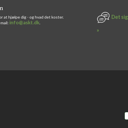
on
Det sig
or at hjælpe dig - og hvad det koster.
info@askt.dk
-mail:
​.​
»