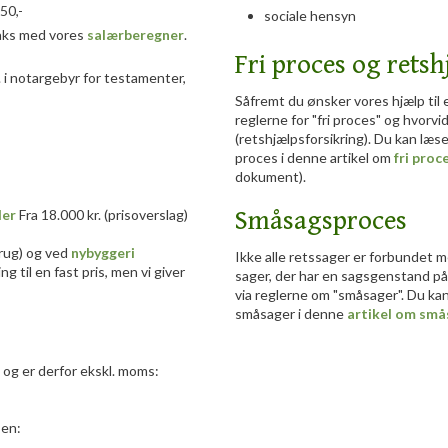
50,-
sociale hensyn
raks med vores
salærberegner
.
Fri proces og rets
. i notargebyr for testamenter,
Såfremt du ønsker vores hjælp til 
reglerne for "fri proces" og hvorv
(retshjælpsforsikring). Du kan læ
proces i denne artikel om
fri proc
dokument).
Småsagsproces
ler
Fra 18.000 kr. (prisoverslag)
rug) og ved
nybyggeri
Ikke alle retssager er forbundet 
g til en fast pris, men vi giver
sager, der har en sagsgenstand på 
via reglerne om "småsager". Du k
småsager i denne
artikel om små
 og er derfor ekskl. moms:
sen: