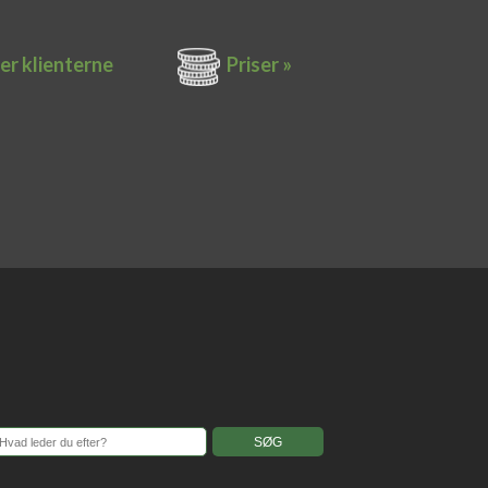
er k​lienterne​
Priser »