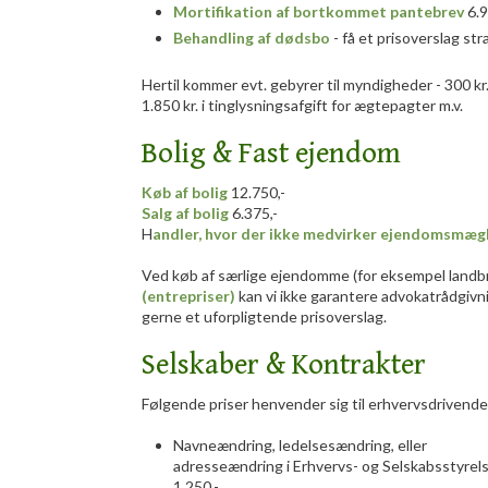
Mortifikation af bortkommet pantebrev
6.9
Behandling af dødsbo
- få et prisoverslag st
Hertil kommer evt. gebyrer til myndigheder - 300 kr
1.850 kr. i tinglysningsafgift for ægtepagter m.v.
Bolig & Fast ejendom
Køb af bolig
12.750,-
Salg af bolig
​ 6.375,-
H
andler, hvor der ikke medvirker ejendomsmæg
Ved køb af særlige ejendomme (for eksempel landb
(entrepriser)
kan vi ikke garantere advokatrådgivnin
gerne et uforpligtende prisoverslag.
Selskaber & Kontrakter
Følgende priser henvender sig til erhvervsdrivende
Navneændring, ledelsesændring, eller
adresseændring i Erhvervs- og Selskabsstyrel
1.250,-