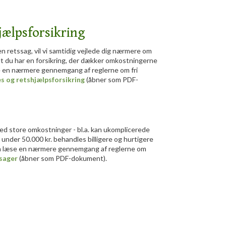
hjælpsforsikring
en retssag, vil vi samtidig vejlede dig nærmere om
idt du har en forsikring, der dækker omkostningerne
se en nærmere gennemgang af reglerne om fri
es og retshjælpsforsikring
​ (åbner som PDF-
med store omkostninger - bl.a. kan ukomplicerede
under 50.000 kr. behandles billigere og hurtigere
an læse en nærmere gennemgang af reglerne om
sager
(åbner som PDF-dokument).​