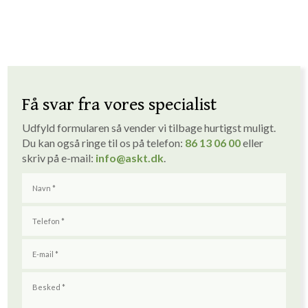
Få svar fra vores specialist
Udfyld formularen så vender vi tilbage hurtigst muligt. ​
Du kan også ringe til os på telefon:
86 1
3
06 00
eller
skriv på e-mail:
info
@askt.dk
​.