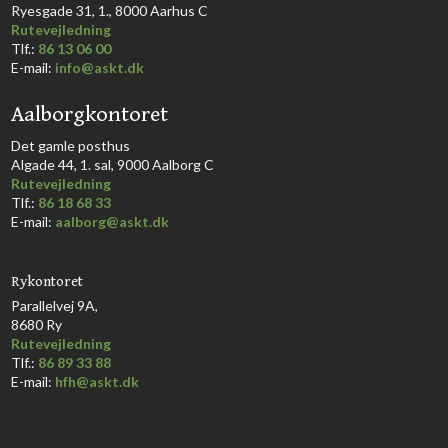
Ryesgade 31, 1., 8000 Aarhus C​​​
Rutevejledning
​Tlf.:
86 13 06 00
E-mail:
info@askt.dk
Aalborgkontoret
​Det gamle posthus
Algade 44, 1. sal, 9000 Aalborg C​
Rutevejledning
Tlf.:
86 18 68 33​
E-mail:
aalborg@askt.dk​
Rykontoret
Parallelvej 9A,
8680 Ry
Rutevejledning
Tlf.:
86 89 33 88
E-mail:
hfh@askt.dk