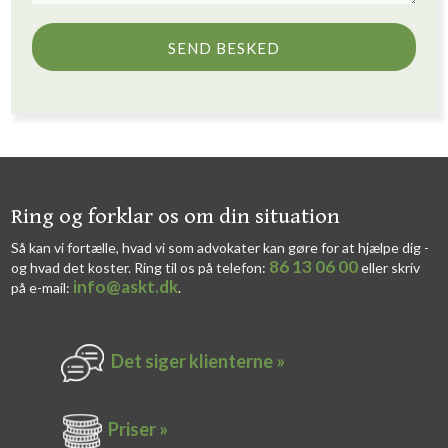
​​Ring og forklar os om din situation
Så kan vi fortælle, hvad vi som advokater kan gøre for at hjælpe dig -
86 13 06 00
og hvad det koster. Ring til os på telefon:
eller skriv
info@askt.dk
på e-mail:
​.​
Det siger k​lienterne​ »
Priser »