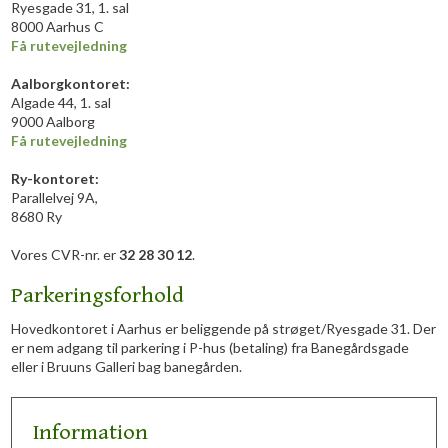
Ryesgade 31, 1. sal
8000 Aarhus C
Få rutevejledning
​Aalborgkontoret:
Algade 44, 1. sal
9000 Aalborg
Få rutevejledning
Ry-kontoret:
Parallelvej 9A,
8680 Ry
Vores CVR-nr. er
32 28 30 12
.
Parkeringsforhold
Hovedkontoret i Aarhus er beliggende på strøget/Ryesgade 31. Der
er nem adgang til parkering i P-hus (betaling) fra Banegårdsgade
eller i Bruuns Galleri bag banegården.
Information