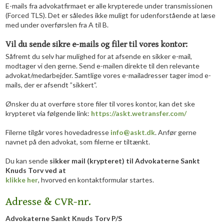
E-mails fra advokatfirmaet er alle krypterede under transmissionen
(Forced TLS). Det er således ikke muligt for udenforstående at læse
med under overførslen fra A til B.
Vil du sende sikre e-mails og filer til vores kontor:
Såfremt du selv har mulighed for at afsende en sikker e-mail,
modtager vi den gerne. Send e-mailen direkte til den relevante
advokat/medarbejder. Samtlige vores e-mailadresser tager imod e-
mails, der er afsendt ”sikkert”.
Ønsker du at overføre store filer til vores kontor, kan det ske
krypteret via følgende link:
https://askt.wetransfer.com/
​Filerne tilgår vores hovedadresse
info@askt.dk
. Anfør gerne
navnet på den advokat, som filerne er tiltænkt.
Du kan sende
sikker mail (krypteret) til Advokaterne Sankt
Knuds Torv ved at
klikke her
, hvorved en kontaktformular startes.​
Adresse & CVR-nr.
Advokaterne Sankt Knuds Torv P/S