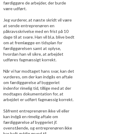
færdiggøre de arbejder, der burde
være udført.
Jeg vurderer, at næste skridt vil være
at sende entreprenøren en
påkravsskrivelse med en frist på 10
dage til at svare. Han vil bl.a. blive bedt
om at fremlægge en tidsplan for
færdiggørelsen samt at oplyse,
hvordan han vil sikre, at arbejdet
udføres fagmæssigt korrekt.
Når vi har modtaget hans svar, kan det
vurderes, om der kan indgås en aftale
om færdiggørelse af byggeriet
indenfor rimelig tid, tillige med at der
modtages dokumentation for, at
arbejdet er udført fagmæssig korrekt.
Såfremt entreprenøren ikke vil eller
kan indgå en rimelig aftale om
færdiggørelse af byggeriet jf.
ovenstående, og entreprenøren ikke
har haft gyldig grund til