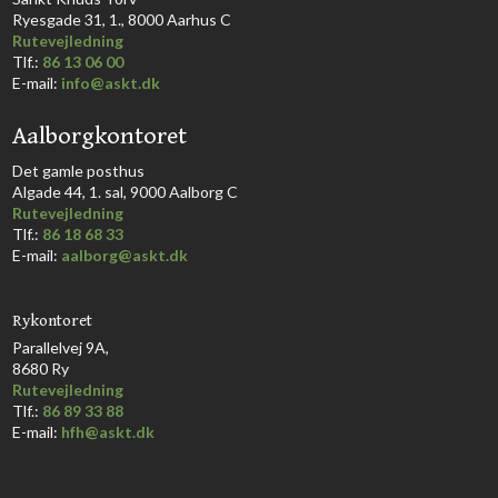
Ryesgade 31, 1., 8000 Aarhus C​​​
Rutevejledning
​Tlf.:
86 13 06 00
E-mail:
info@askt.dk
Aalborgkontoret
​Det gamle posthus
Algade 44, 1. sal, 9000 Aalborg C​
Rutevejledning
Tlf.:
86 18 68 33​
E-mail:
aalborg@askt.dk​
Rykontoret
Parallelvej 9A,
8680 Ry
Rutevejledning
Tlf.:
86 89 33 88
E-mail:
hfh@askt.dk