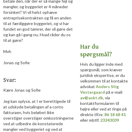
betale den, når der er så mange fejl og
mangler, og byggeriet er 4 måneder
forsinket? Vi vil helst ophæve
entreprisekontrakten og få en anden
til at færdiggøre byggeriet, og vi har
fundet en god tømrer, der vil gøre det
og kan gå i gang nu. Hvad råder du os
til at gøre?
Har du
Mvh
spørgsmål?
Jonas og Sofie ​
Hvis du ligger inde med
spørgsmål, som kræver
juridisk ekspertise, er du
Svar:
velkommen til at kontakte
advokat
Anders Stig
Kære Jonas og Sofie
Vestergaard
på e-mail:
av@askt.dk
, via
Jeg kan oplyse, at I er berettigede til
kontaktformularen til
at udskyde betalingen af a conto
højre eller ved at ringe på
fakturaen, hvis beløbet ikke
direkte tlf.nr.
86 18 68 41
overstiger overstiger omkostningerne
eller mbtlf.
23243039
ved at udbedre de konstaterede
mangler ved byggeriet og ved at