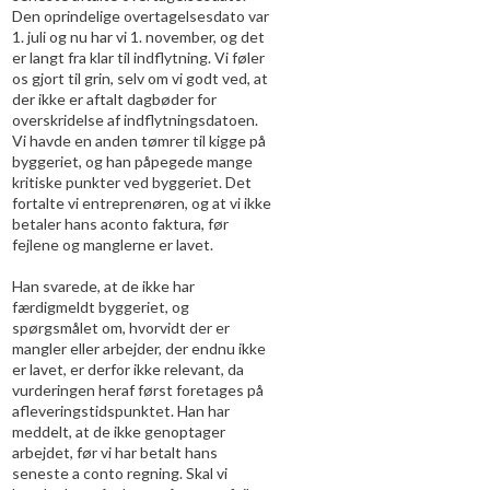
Den oprindelige overtagelsesdato var
1. juli og nu har vi 1. november, og det
er langt fra klar til indflytning. Vi føler
os gjort til grin, selv om vi godt ved, at
der ikke er aftalt dagbøder for
overskridelse af indflytningsdatoen.
Vi havde en anden tømrer til kigge på
byggeriet, og han påpegede mange
kritiske punkter ved byggeriet. Det
fortalte vi entreprenøren, og at vi ikke
betaler hans aconto faktura, før
fejlene og manglerne er lavet.
Han svarede, at de ikke har
færdigmeldt byggeriet, og
spørgsmålet om, hvorvidt der er
mangler eller arbejder, der endnu ikke
er lavet, er derfor ikke relevant, da
vurderingen heraf først foretages på
afleveringstidspunktet. Han har
meddelt, at de ikke genoptager
arbejdet, før vi har betalt hans
seneste a conto regning. Skal vi