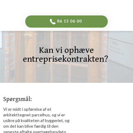
-->
​86 13 06 00​
Kan vi ophæve
entreprisekontrakten? ​
Spørgsmål:
​Vi er midt i opførelse af et
arkitekttegnet parcelhus, og vi er
usikre på kvaliteten af byggeriet, og
om det kan blive færdig til den
seneste aftalte overtagelsesdato.