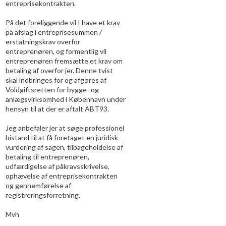
entreprisekontrakten.
På det foreliggende vil I have et krav
på afslag i entreprisesummen /
erstatningskrav overfor
entreprenøren, og formentlig vil
entreprenøren fremsætte et krav om
betaling af overfor jer. Denne tvist
skal indbringes for og afgøres af
Voldgiftsretten for bygge- og
anlægsvirksomhed i København under
hensyn til at der er aftalt ABT93.
Jeg anbefaler jer at søge professionel
bistand til at få foretaget en juridisk
vurdering af sagen, tilbageholdelse af
betaling til entreprenøren,
udfærdigelse af påkravsskrivelse,
ophævelse af entreprisekontrakten
og gennemførelse af
registreringsforretning.
Mvh