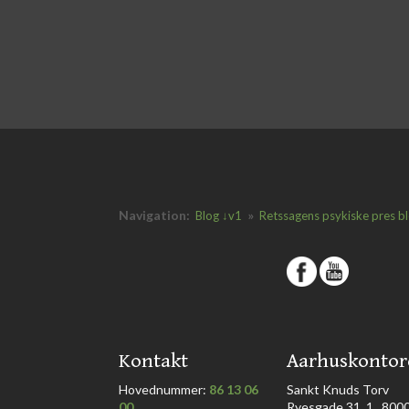
Navigation:
»
Blog ↓v1
Retssagens psykiske pres b
​
​Kontakt
​Aarhuskontor
Hovednummer:
86 13 06
​Sankt Knuds Torv
00
Ryesgade 31, 1., 8000 