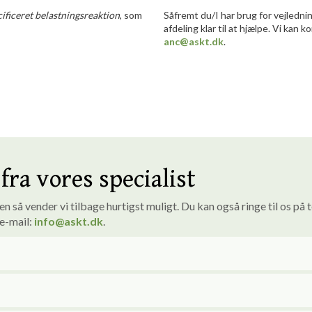
ificeret belastningsreaktion
, som
Såfremt du/I har brug for vejledni
afdeling klar til at hjælpe. Vi kan k
anc@askt.dk
.
fra vores specialist
 så vender vi tilbage hurtigst muligt. ​Du kan også ringe til os på 
 e-mail:
info
@askt.dk
​.