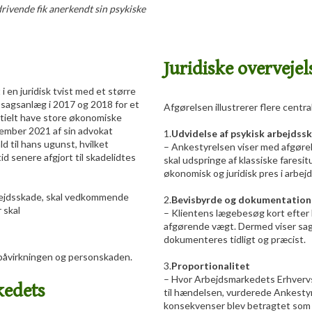
drivende fik anerkendt sin psykiske
Juridiske overvejel
 i en juridisk tvist med et større
e sagsanlæg i 2017 og 2018 for et
Afgørelsen illustrerer flere centr
tielt have store økonomiske
tember 2021 af sin advokat
1.​
Udvidelse af psykisk arbejds
d til hans ugunst, hvilket
– Ankestyrelsen viser med afgørel
d senere afgjort til skadelidtes
skal udspringe af klassiske faresit
økonomisk og juridisk pres i arbe
bejdsskade, skal vedkommende
2.​
Bevisbyrde og dokumentation
 skal
– Klientens lægebesøg kort efter
afgørende vægt. Dermed viser sage
dokumenteres tidligt og præcist.
åvirkningen og personskaden.
3.​
Proportionalitet
– Hvor Arbejdsmarkedets Erhvervs
kedets
til hændelsen, vurderede Ankesty
konsekvenser blev betragtet som så