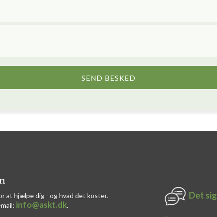
on
Det sig
or at hjælpe dig - og hvad det koster.
info@askt.dk
-mail:
​.​