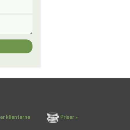
er k​lienterne​
Priser »