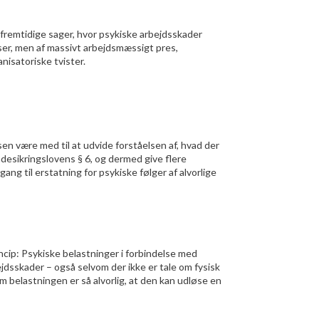
 fremtidige sager, hvor psykiske arbejdsskader
ser, men af massivt arbejdsmæssigt pres,
nisatoriske tvister.
sen være med til at udvide forståelsen af, hvad der
desikringslovens § 6, og dermed give flere
g til erstatning for psykiske følger af alvorlige
ncip: Psykiske belastninger i forbindelse med
dsskader – også selvom der ikke er tale om fysisk
om belastningen er så alvorlig, at den kan udløse en