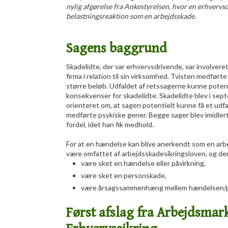
nylig afgørelse fra Ankestyrelsen, hvor en erhvervs
belastningsreaktion som en arbejdsskade.
Sagens baggrund
​Skadelidte, der var erhvervsdrivende, var involveret
firma i relation til sin virksomhed. Tvisten medført
større beløb. Udfaldet af retssagerne kunne poten
konsekvenser for skadelidte. Skadelidte blev i sep
orienteret om, at sagen potentielt kunne få et udfal
medførte psykiske gener. Begge sager blev imidlerti
fordel, idet han fik medhold.
For at en hændelse kan blive anerkendt som en ar
være omfattet af arbejdsskadesikringsloven, og der
​være sket en hændelse eller påvirkning,
​være sket en personskade,
​være årsagssammenhæng mellem hændelsen/p
Først afslag fra
Arbejdsmar