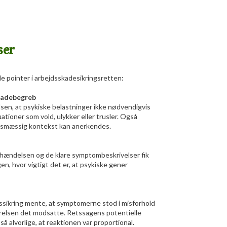
ser
ale pointer i arbejdsskadesikringsretten:
skadebegreb
sen, at psykiske belastninger ikke nødvendigvis
uationer som vold, ulykker eller trusler. Også
jdsmæssig kontekst kan anerkendes.
 hændelsen og de klare symptombeskrivelser fik
n, hvor vigtigt det er, at psykiske gener
sikring mente, at symptomerne stod i misforhold
relsen det modsatte. Retssagens potentielle
 alvorlige, at reaktionen var proportional.