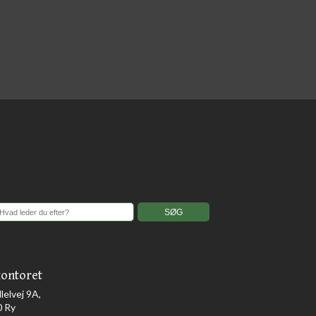
ontoret
llelvej 9A,
0 Ry