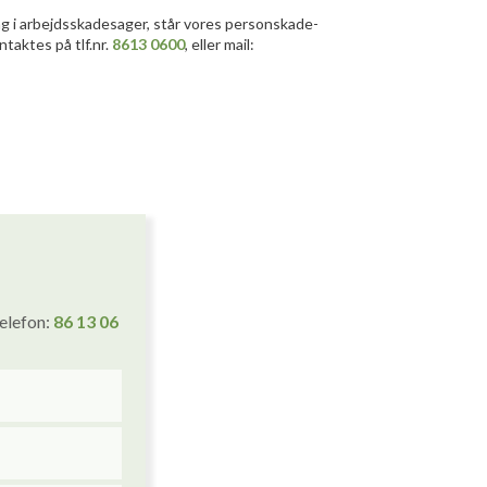
ng i arbejdsskadesager, står vores personskade-
ontaktes på tlf.nr.
8613 0600
, eller mail:
telefon:
86 1
3
06