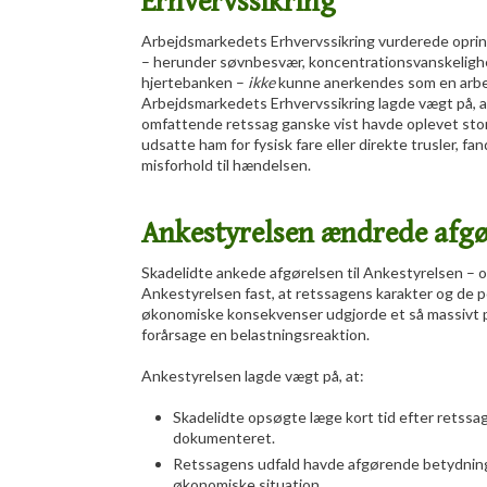
Erhvervssikring
Arbejdsmarkedets Erhvervssikring vurderede oprind
– herunder søvnbesvær, koncentrationsvanskeligh
hjertebanken –
ikke
kunne anerkendes som en arbe
Arbejdsmarkedets Erhvervssikring lagde vægt på, at
omfattende retssag ganske vist havde oplevet stor
udsatte ham for fysisk fare eller direkte trusler, fa
misforhold til hændelsen.
Ankestyrelsen ændrede afgø
Skadelidte ankede afgørelsen til Ankestyrelsen – o
Ankestyrelsen fast, at retssagens karakter og de 
økonomiske konsekvenser udgjorde et så massivt p
forårsage en belastningsreaktion.
Ankestyrelsen lagde vægt på, at:
Skadelidte opsøgte læge kort tid efter retssa
dokumenteret.
Retssagens udfald havde afgørende betydning 
økonomiske situation.