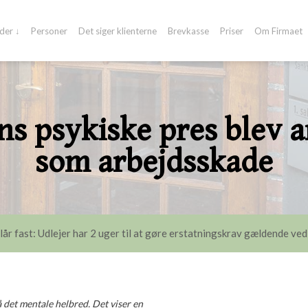
der ↓
Personer
Det siger klienterne
Brevkasse
Priser
Om Firmaet
ns psykiske pres blev 
som arbejdsskade
lår fast: Udlejer har 2 uger til at gøre erstatningskrav gældende ved
 det mentale helbred. Det viser en