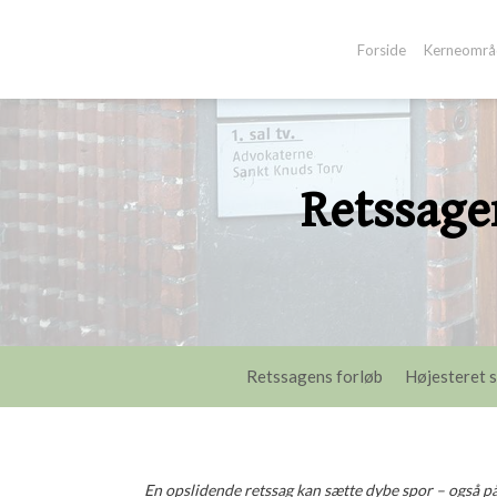
-->
Forside
Kerneområ
Retssage
Retssagens forløb
Højesteret s
En opslidende retssag kan sætte dybe spor – også på