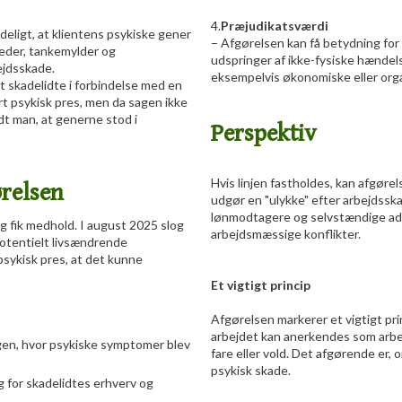
4.​
Præjudikatsværdi
eligt, at klientens psykiske gener
– Afgørelsen kan få betydning for
eder, tankemylder og
udspringer af ikke-fysiske hændel
jdsskade.
eksempelvis økonomiske eller orga
 skadelidte i forbindelse med en
t psykisk pres, men da sagen ikke
ndt man, at generne stod i
Perspektiv
Hvis linjen fastholdes, kan afgørel
relsen
udgør en "ulykke" efter arbejdsska
lønmodtagere og selvstændige adgan
g fik medhold. I august 2025 slog
arbejdsmæssige konflikter.
potentielt livsændrende
sykisk pres, at det kunne
Et vigtigt princip
Afgørelsen markerer et vigtigt pri
arbejdet kan anerkendes som arbej
gen, hvor psykiske symptomer blev
fare eller vold. Det afgørende er, 
psykisk skade.
for skadelidtes erhverv og