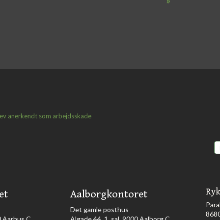
»
lev anerkendt som arbejdsskade
Ryk
et
Aalborgkontoret
Para
​Det gamle posthus
868
Aarhus C​​​
Algade 44, 1. sal, 9000 Aalborg C​