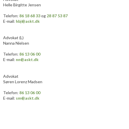
Helle Birgitte Jensen
​Telefon:
86 18 68 33
og
28 87 53 87
E-mail:
hbj@askt.dk
​​Advokat (L)
Nanna Nielsen
​Telefon:
86 13 0
6
​
0
0
E-mail:
nn@askt.dk​
Advokat
Søren Lorenz Madsen
​​Telefon:
86 13 0
6
​
0
0
E-mail:
sm
@askt.dk​