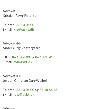
​Advokat
Kristian Ravn-Petersen
​Telefon:
86 13 06 00
E-mail:
krp@askt.dk
Advokat (H)
Anders Stig Vestergaard
Tlf.nr.
86 13 06 00
og
86 18 68 41
E-mail:
av@askt.dk
​Advokat (H)
Jørgen Christian Dan-Weibel
​Telefon:
86 13 06 00
og
86 18 68 58
E-mail:
jdw@askt.dk
​Advokat​