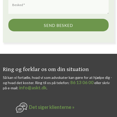
​​Ring og forklar os om din situation
Så kan vi fortælle, hvad vi som advokater kan gøre for at hjælpe dig -
86 13 06 00
og hvad det koster. Ring til os på telefon:
eller skriv
info@askt.dk
på e-mail:
​.​
Det siger k​lienterne​ »