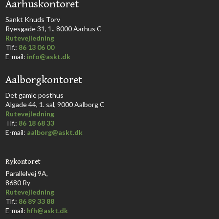
​Aarhuskontoret
​Sankt Knuds Torv
Ryesgade 31, 1., 8000 Aarhus C​​​
Rutevejledning
​Tlf.:
86 13 06 00
E-mail:
info@askt.dk
Aalborgkontoret
​Det gamle posthus
Algade 44, 1. sal, 9000 Aalborg C​
Rutevejledning
Tlf.:
86 18 68 33​
E-mail:
aalborg@askt.dk​
Rykontoret
Parallelvej 9A,
8680 Ry
Rutevejledning
Tlf.:
86 89 33 88
E-mail:
hfh@askt.dk