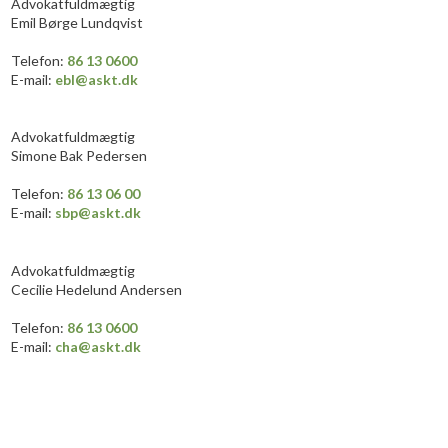
Advokatfuldmægtig
Emil Børge Lundqvist
​​Telefon:
86 13 0
6
0
0
E-mail:
ebl@askt.dk
Advokatfuldmægtig
Simone Bak Pedersen
​​Telefon:
86 13 06 ​00​
E-mail:
sbp@askt.dk
Advokatfuldmægtig
Cecilie Hedelund Andersen
​​Telefon:
86 13 0
6
0
0
E-mail:
cha
@askt.dk​