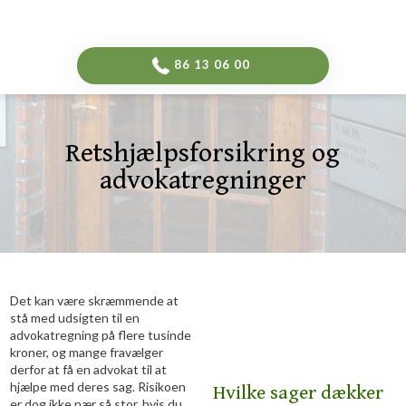
-->
​86 13 06 00​
Retshjælpsforsikring og
advokatregninger​
​Det kan være skræmmende at
stå med udsigten til en
advokatregning på flere tusinde
kroner, og mange fravælger
derfor at få en advokat til at
hjælpe med deres sag. Risikoen
​Hvilke sager dækker
er dog ikke nær så stor, hvis du