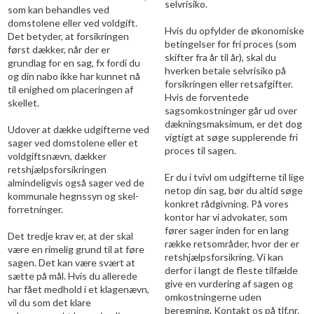
selvrisiko.
som kan behandles ved
domstolene eller ved voldgift.
Hvis du opfylder de økonomiske
Det betyder, at forsikringen
betingelser for fri proces (som
først dækker, når der er
skifter fra år til år), skal du
grundlag for en sag, fx fordi du
hverken betale selvrisiko på
og din nabo ikke har kunnet nå
forsikringen eller retsafgifter.
til enighed om placeringen af
Hvis de forventede
skellet.
sagsomkostninger går ud over
dækningsmaksimum, er det dog
Udover at dække udgifterne ved
vigtigt at søge supplerende fri
sager ved domstolene eller et
proces til sagen.
voldgiftsnævn, dækker
retshjælpsforsikringen
Er du i tvivl om udgifterne til lige
almindeligvis også sager ved de
netop din sag, bør du altid søge
kommunale hegnssyn og skel-
konkret rådgivning. På vores
forretninger.
kontor har vi advokater, som
fører sager inden for en lang
Det tredje krav er, at der skal
række retsområder, hvor der er
være en rimelig grund til at føre
retshjælpsforsikring. Vi kan
sagen. Det kan være svært at
derfor i langt de fleste tilfælde
sætte på mål. Hvis du allerede
give en vurdering af sagen og
har fået medhold i et klagenævn,
omkostningerne uden
vil du som det klare
beregning. Kontakt os på tlf.nr.