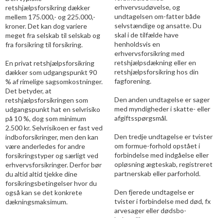
erhvervsudøvelse, og
retshjælpsforsikring dækker
undtagelsen om-fatter både
mellem 175.000,- og 225.000,-
selvstændige og ansatte. Du
kroner. Det kan dog variere
skal i de tilfælde have
meget fra selskab til selskab og
henholdsvis en
fra forsikring til forsikring.
erhvervsforsikring med
retshjælpsdækning eller en
En privat retshjælpsforsikring
retshjælpsforsikring hos din
dækker som udgangspunkt 90
fagforening.
% af rimelige sagsomkostninger.
Det betyder, at
Den anden undtagelse er sager
retshjælpsforsikringen som
med myndigheder i skatte- eller
udgangspunkt hat en selvrisiko
afgiftsspørgsmål.
på 10 %, dog som minimum
2.500 kr. Selvrisikoen er fast ved
Den tredje undtagelse er tvister
indboforsikringer, men den kan
om formue-forhold opstået i
være anderledes for andre
forbindelse med indgåelse eller
forsikringstyper og særligt ved
opløsning ægteskab, registreret
erhvervsforsikringer. Derfor bør
partnerskab eller parforhold.
du altid altid tjekke dine
forsikringsbetingelser hvor du
Den fjerede undtagelse er
også kan se det konkrete
tvister i forbindelse med død, fx
dækningsmaksimum.
arvesager eller dødsbo-