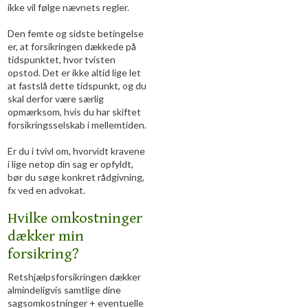
ikke vil følge nævnets regler.
Den femte og sidste betingelse
er, at forsikringen dækkede på
tidspunktet, hvor tvisten
opstod. Det er ikke altid lige let
at fastslå dette tidspunkt, og du
skal derfor være særlig
opmærksom, hvis du har skiftet
forsikringsselskab i mellemtiden.
Er du i tvivl om, hvorvidt kravene
i lige netop din sag er opfyldt,
bør du søge konkret rådgivning,
fx ved en advokat.
Hvilke omkostninger
dækker min
forsikring?
Retshjælpsforsikringen dækker
almindeligvis samtlige dine
sagsomkostninger + eventuelle