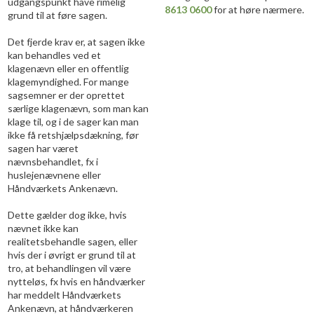
udgangspunkt have rimelig
8613 0600
for at høre nærmere.
grund til at føre sagen.
Det fjerde krav er, at sagen ikke
kan behandles ved et
klagenævn eller en offentlig
klagemyndighed. For mange
sagsemner er der oprettet
særlige klagenævn, som man kan
klage til, og i de sager kan man
ikke få retshjælpsdækning, før
sagen har været
nævnsbehandlet, fx i
huslejenævnene eller
Håndværkets Ankenævn.
Dette gælder dog ikke, hvis
nævnet ikke kan
realitetsbehandle sagen, eller
hvis der i øvrigt er grund til at
tro, at behandlingen vil være
nytteløs, fx hvis en håndværker
har meddelt Håndværkets
Ankenævn, at håndværkeren