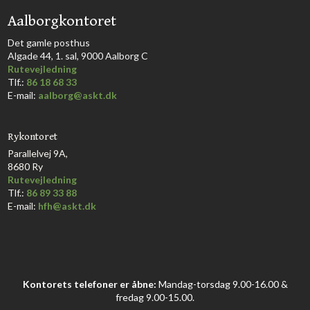
Aalborgkontoret
​Det gamle posthus
Algade 44, 1. sal, 9000 Aalborg C​
Rutevejledning
Tlf.:
86 18 68 33​
E-mail:
aalborg@askt.dk​
Rykontoret
Parallelvej 9A,
8680 Ry
Rutevejledning
Tlf.:
86 89 33 88
E-mail:
hfh@askt.dk
Kontorets telefoner er åbne:
Mandag-torsdag 9.00-16.00 &
fredag 9.00-15.00.