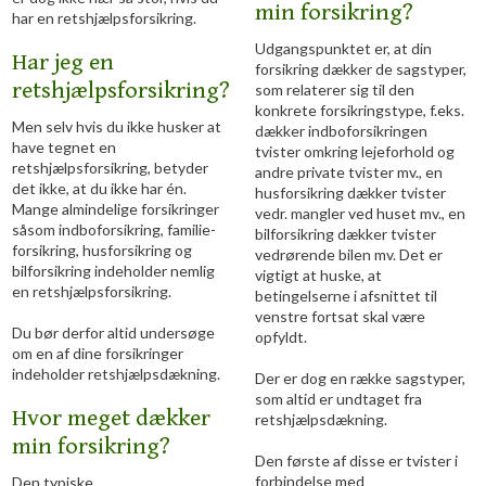
min forsikring?
har en retshjælpsforsikring.
Udgangspunktet er, at din
Har jeg en
forsikring dækker de sagstyper,
retshjælpsforsikring?
som relaterer sig til den
konkrete forsikringstype, f.eks.
Men selv hvis du ikke husker at
dækker indboforsikringen
have tegnet en
tvister omkring lejeforhold og
retshjælpsforsikring, betyder
andre private tvister mv., en
det ikke, at du ikke har én.
husforsikring dækker tvister
Mange almindelige forsikringer
vedr. mangler ved huset mv., en
såsom indboforsikring, familie-
bilforsikring dækker tvister
forsikring, husforsikring og
vedrørende bilen mv. Det er
bilforsikring indeholder nemlig
vigtigt at huske, at
en retshjælpsforsikring.
betingelserne i afsnittet til
venstre fortsat skal være
Du bør derfor altid undersøge
opfyldt.
om en af dine forsikringer
indeholder retshjælpsdækning.
Der er dog en række sagstyper,
som altid er undtaget fra
Hvor meget dækker
retshjælpsdækning.
min forsikring?
Den første af disse er tvister i
forbindelse med
Den typiske