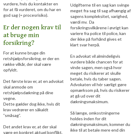
vurdere, hvis du kontakter en
Udgifterne til en sag kan svinge
for at få vurderet, om du har en
meget fra sag til sag afhængig af
god sag (= procesrisiko).
sagens kompleksitet, varighed,
værdi mv. Da
Er der nogen krav til
forsikringsvilkårene i øvrigt kan
variere fra police til police, kan
at bruge min
der ikke på forhånd gives et
forsikring?
klart svar herpå.
For at kunne bruge din
En advokat vil almindeligvis
retshjælpsforsikring, er der en
vurdere både chancen for at
række vilkår, der skal være
vinde sagen, men også hvor
opfyldt.
meget du risikerer at skulle
betale, hvis du taber sagen.
Det første krav er, at en advokat
Advokaten vil hér særligt gøre
skal anmode om
opmærksom på, hvis du risikerer
retshjælpsdækning på dine
at gå ud over dit
vegne.
dækningsmaksimum.
Dette gælder dog ikke, hvis dit
krav vedrører en såkaldt
Så længe, omkostningerne
”småsag”.
holdes inden for dit
dækningsmaksimum, kommer du
Det andet krav er, at der skal
ikke til at betale mere end din
være en konkret aktuel konflikt,