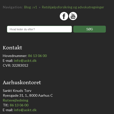
Navigation:
»
Blog ↓v1
Retshjælpsforsikring og advokatregninger
​
​Kontakt
Hovednummer:
86 13 06 00
​E-mail:
info@askt.dk
CVR: 32283012
​Aarhuskontoret
​Sankt Knuds Torv
Ryesgade 31, 1., 8000 Aarhus C​​​
Rutevejledning
​Tlf.:
86 13 06 00
E-mail:
info@askt.dk