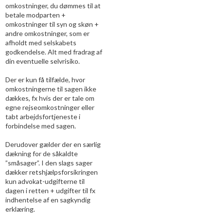
omkostninger, du dømmes til at
betale modparten +
omkostninger til syn og skøn +
andre omkostninger, som er
afholdt med selskabets
godkendelse. Alt med fradrag af
din eventuelle selvrisiko.
Der er kun få tilfælde, hvor
omkostningerne til sagen ikke
dækkes, fx hvis der er tale om
egne rejseomkostninger eller
tabt arbejdsfortjeneste i
forbindelse med sagen.
Derudover gælder der en særlig
dækning for de såkaldte
”småsager”. I den slags sager
dækker retshjælpsforsikringen
kun advokat-udgifterne til
dagen i retten + udgifter til fx
indhentelse af en sagkyndig
erklæring.​