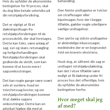
behandling.
Hvis du opfylder de økonomiske
betingelser for fri proces, skal
Den femte undtagelse er tvister
du dog ikke betale selvrisiko på
om straffesager eller
din retshjælpsforsikring.
injuriesager, hvor der i begge
tilfælde, gælder nogle yderligere
Det er vigtigt at få et
særlige undtagelser.
dækningstilsagn fra
retshjælpsforsikringen til de
Den sjette og sidste undtagelse
processkridt, der skal foretages.
er almindelige inkassosager,
Dette kan f.eks. være anlæg af
medmindre der er en begrundet
sag, syn og skøn, retsmægling
tvivl om kravets eksistens.
og forligsforhandlinger.
Retshjælpsforsikringen skal
Husk dog, at såfremt din sag er
godkende de skridt, som kan
undtaget retshjælpsdækning,
komme til at koste mere i
kan det i visse tilfælde være
sagsomkostninger.
muligt at få dækning under fri
proces hos det offentlige, hvis
Det kan nogle gange være svært
du opfylder de økonomiske
selv at vurdere, hvad en
betingelser herfor.
tvist/retssag koster, og om
retshjælpsforsikringen kommer
Hvor meget skal jeg
til at dække sagens
omkostninger. Dette kan en
af med?
advokat hjælpe dig med at