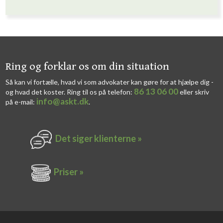
​​Ring og forklar os om din situation
Så kan vi fortælle, hvad vi som advokater kan gøre for at hjælpe dig -
86 13 06 00
og hvad det koster. Ring til os på telefon:
eller skriv
info@askt.dk
på e-mail:
​.​
Det siger k​lienterne​ »
Priser »