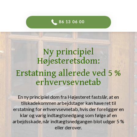
-->
​86 13 06 00​
Ny principiel
Højesteretsdom:
Erstatning allerede ved 5 %
erhvervsevnetab
En ny principiel dom fra Højesteret fastslår, at en
tilskadekommen arbejdstager kan have ret til
erstatning for erhvervsevnetab, hvis der foreligger en
klar og varig indtægtsnedgang som følge af en
arbejdsskade, når indtægtsnedgangen blot udgør 5 %
eller derover.​