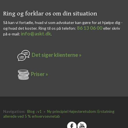
​​Ring og forklar os om din situation
Så kan vi fortælle, hvad vi som advokater kan gøre for at hjælpe dig -
86 13 06 00
og hvad det koster. Ring til os på telefon:
eller skriv
info@askt.dk
på e-mail:
​.​
Det siger k​lienterne​ »
Priser »
Navigation:
»
Blog ↓v1
Ny principiel Højesteretsdom: Erstatning
allerede ved 5 % erhvervsevnetab
​