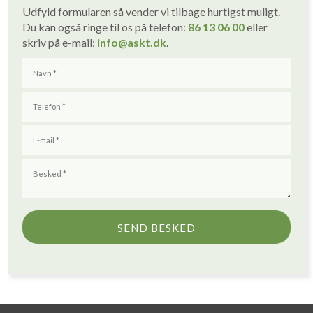
Udfyld formularen så vender vi tilbage hurtigst muligt. ​
Du kan også ringe til os på telefon:
86 1
3
06 00
eller
skriv på e-mail:
info
@askt.dk
​.