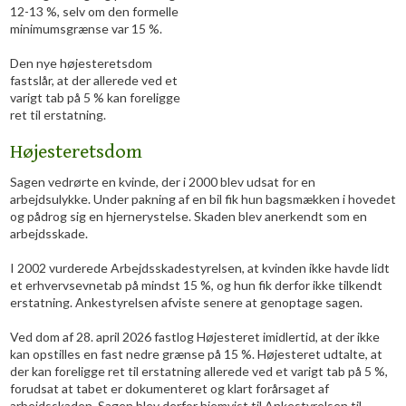
12-13 %, selv om den formelle
minimumsgrænse var 15 %.
Den nye højesteretsdom
fastslår, at der allerede ved et
varigt tab på 5 % kan foreligge
ret til erstatning.
​Højesteretsdom
Sagen vedrørte en kvinde, der i 2000 blev udsat for en
arbejdsulykke. Under pakning af en bil fik hun bagsmækken i hovedet
og pådrog sig en hjernerystelse. Skaden blev anerkendt som en
arbejdsskade.
I 2002 vurderede Arbejdsskadestyrelsen, at kvinden ikke havde lidt
et erhvervsevnetab på mindst 15 %, og hun fik derfor ikke tilkendt
erstatning. Ankestyrelsen afviste senere at genoptage sagen.
Ved dom af 28. april 2026 fastlog Højesteret imidlertid, at der ikke
kan opstilles en fast nedre grænse på 15 %. Højesteret udtalte, at
der kan foreligge ret til erstatning allerede ved et varigt tab på 5 %,
forudsat at tabet er dokumenteret og klart forårsaget af
arbejdsskaden. Sagen blev derfor hjemvist til Ankestyrelsen til