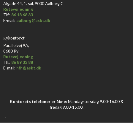
Algade 44, 1. sal, 9000 Aalborg C​
Rutevejledning
Tlf.:
86 18 68 33​
E-mail:
aalborg@askt.dk​
Rykontoret
Parallelvej 9A,
8680 Ry
Rutevejledning
Tlf.:
86 89 33 88
E-mail:
hfh@askt.dk
Kontorets telefoner er åbne:
Mandag-torsdag 9.00-16.00 &
fredag 9.00-15.00.