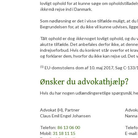
lovligt ophold for at kunne søge om opholdstilladelse
ikke
må rejse ind i Danmark.
Som nødløsning er det i visse tilfælde muligt, at du k
Begrundelsen for, at du ikke vil kunne udvises, ligger
​Tålt ophold er dog
ikke
noget lovligt ophold, og du 
akutte tilfælde. Det anbefales derfor ikke, at denne
indrejseforbud. Hvis du konkret står overfor et kra
og forklarer dem, hvorfor du ikke kan rejse ud. Det vi
​(1)
EU-domstolens dom af 10. maj 2017, Sag C-133/15
Ønsker du advokathjælp?
Hvis du har nogen udlændingeretlige spørgsmål, her
​​Advokat (H), Partner
​​Advok
Claus Emil Engel Johansen
Nanna 
​Telefon:
86 13 06 00
​Telef
Mobil:
31 18 11 15
E-mail