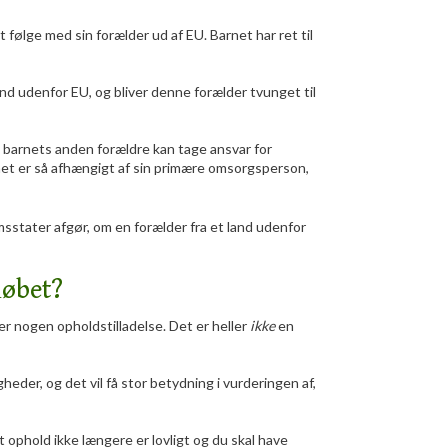
at følge med sin forælder ud af EU. Barnet har ret til
and udenfor EU, og bliver denne forælder tvunget til
m barnets anden forældre kan tage ansvar for
et er så afhængigt af sin primære omsorgsperson,
sstater afgør, om en forælder fra et land udenfor
løbet?
r nogen opholdstilladelse. Det er heller
ikke
en
heder, og det vil få stor betydning i vurderingen af,
it ophold ikke længere er lovligt og du skal have