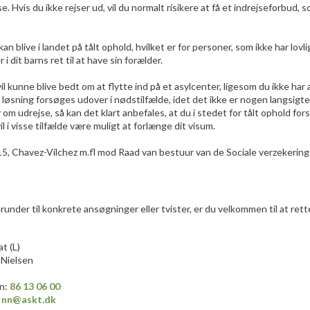
. Hvis du ikke rejser ud, vil du normalt risikere at få et indrejseforbud,
an blive i landet på tålt ophold, hvilket er for personer, som ikke har lovl
 i dit barns ret til at have sin forælder.
vil kunne blive bedt om at flytte ind på et asylcenter, ligesom du ikke h
 løsning forsøges udover i nødstilfælde, idet det ikke er nogen langsigtet 
v om udrejse, så kan det klart anbefales, at du i stedet for tålt ophold 
l i visse tilfælde være muligt at forlænge dit visum.
, Chavez-Vilchez m.fl mod Raad van bestuur van de Sociale verzekering
under til konkrete ansøgninger eller tvister, er du velkommen til at re
at (L)
Nielsen
on:
86 13 0
6
​
0
0
:
nn@askt.dk​