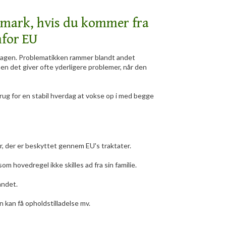
anmark, hvis du kommer fra
nfor EU
rdagen. Problematikken rammer blandt andet
men det giver ofte yderligere problemer, når den
brug for en stabil hverdag at vokse op i med begge
er, der er beskyttet gennem EU's traktater.
som hovedregel ikke skilles ad fra sin familie.
landet.
 kan få opholdstilladelse mv.