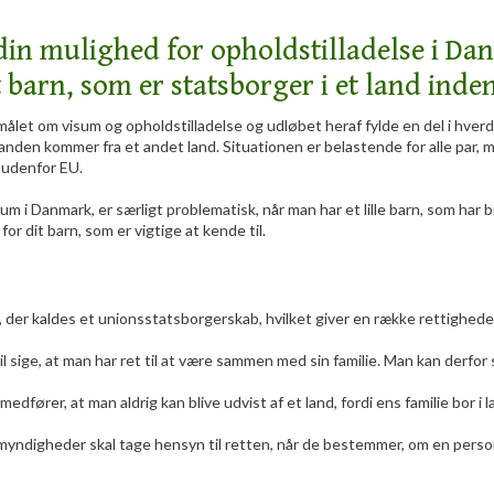
 din mulighed for opholdstilladelse i D
 barn, som er statsborger i et land inde
målet om visum og opholdstilladelse og udløbet heraf fylde en del i hve
anden kommer fra et andet land. Situationen er belastende for alle par, 
 udenfor EU.
m i Danmark, er særligt problematisk, når man har et lille barn, som har 
or dit barn, som er vigtige at kende til.
t, der kaldes et unionsstatsborgerskab, hvilket giver en række rettighed
 vil sige, at man har ret til at være sammen med sin familie. Man kan derfor 
medfører, at man aldrig kan blive udvist af et land, fordi ens familie bor i 
 myndigheder skal tage hensyn til retten, når de bestemmer, om en person