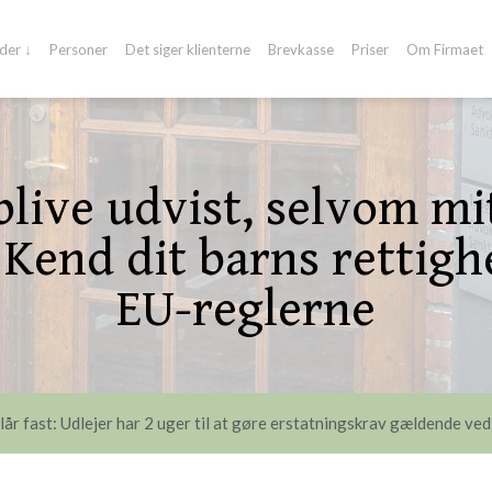
der ↓
Personer
Det siger klienterne
Brevkasse
Priser
Om Firmaet
blive udvist, selvom mi
Kend dit barns rettigh
EU-reglerne
lår fast: Udlejer har 2 uger til at gøre erstatningskrav gældende ved