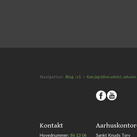
Navigation:
»
Blog ↓v1
Kan jeg blive udvist, selvom
​
​Kontakt
​Aarhuskontor
Hovednummer:
86 13 06
​Sankt Knuds Torv