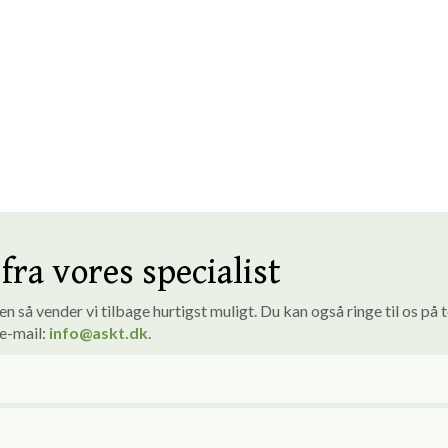
fra vores specialist
 så vender vi tilbage hurtigst muligt. ​Du kan også ringe til os på 
 e-mail:
info
@askt.dk
​.