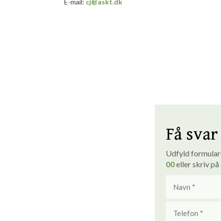
E-mail:
cj@askt.dk
Få svar 
Udfyld formularen
00
eller skriv på