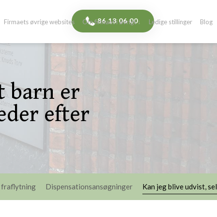
​86 13 06 00​
Firmaets øvrige websites
Om firmaet i øvrigt ↓
Ledige stillinger
Blog
t barn er
eder efter
 fraflytning
Dispensationsansøgninger
Kan jeg blive udvist, s