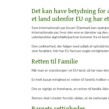
​Det kan have betydning for
et land udenfor EU og har et
Som internationalt par bosat i Danmark kan spørgs
internationale par, hvor den ene er dansker og den 
udenlandske ægtefælle/partner kommer fra et land
Den usikkerhed, der følger med udløb af ophold/visu
sine forældre. Hér har EU fastsat nogle rettigheder f
Retten til Familie
​Når man er statsborger i et EU-land, så har man de
En helt basal rettighed er
retten til familie
, hvilket
Det er vigtigt at fremhæve, at retten til familie
ikke
Retten skal i stedet forstås sådan, at de nationale
Barnets rettigheder