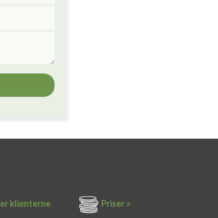
er k​lienterne​
Priser »