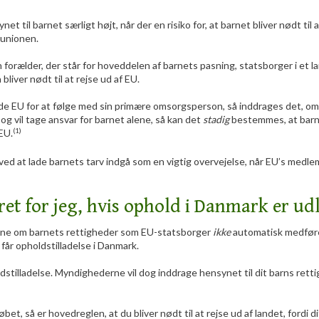
et til barnet særligt højt, når der en risiko for, at barnet bliver nødt til 
r unionen.
forælder, der står for hoveddelen af barnets pasning, statsborger i et l
bliver nødt til at rejse ud af EU.
rlade EU for at følge med sin primære omsorgsperson, så inddrages det, o
g vil tage ansvar for barnet alene, så kan det
stadig
bestemmes, at barn
(1)
EU.
d at lade barnets tarv indgå som en vigtig overvejelse, når EU’s medlem
et for jeg, hvis ophold i Danmark er ud
glerne om barnets rettigheder som EU-statsborger
ikke
automatisk medføre
får opholdstilladelse i Danmark.
dstilladelse. Myndighederne vil dog inddrage hensynet til dit barns rettig
et, så er hovedreglen, at du bliver nødt til at rejse ud af landet, fordi d