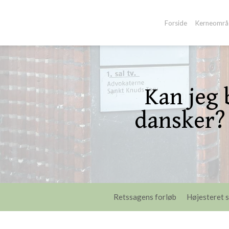
-->
Forside
Kerneområ
Kan jeg 
dansker? 
Retssagens forløb
Højesteret s