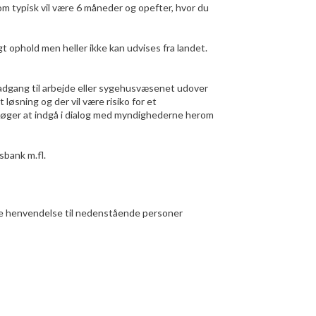
 som typisk vil være 6 måneder og opefter, hvor du
igt ophold men heller ikke kan udvises fra landet.
ar adgang til arbejde eller sygehusvæsenet udover
løsning og der vil være risiko for et
forsøger at indgå i dialog med myndighederne herom
sbank m.fl.
tte henvendelse til nedenstående personer