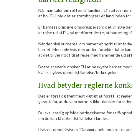
Når man taler om retten til familien, så sættes hensyn
at bo i EU, når det er statsborger i et land inden fo
Er barnets primære omsorgsperson; det vil sige den 
at rejse ud af EU, så medfører dette, at barnet også 
Når det skal vurderes, om barnet er nødt til at fo
barnet. Men selv hvis den anden forælder både kan o
at det bliver nødt til at rejse med ham/hende ud af 
Dette scenarie ønsker EU at beskytte barnet mod ve
EU skal gives opholdstilladelse/forlængelse.
Hvad betyder reglerne konkr
​Det er først og fremmest vigtigt at forstå, at re
garanti for, at du som barnets ikke-danske forælder 
Du skal stadig opfylde betingelserne for at få ophol
om du kan få opholdstilladelse i landet.
Hvis dit ophold/visum i Danmark helt konkret er udløb