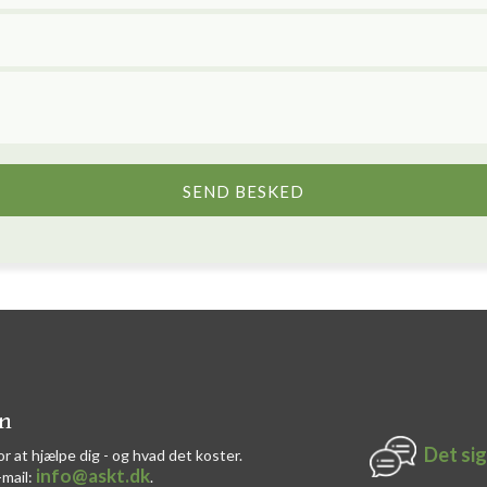
on
Det sig
or at hjælpe dig - og hvad det koster.
info@askt.dk
-mail:
​.​