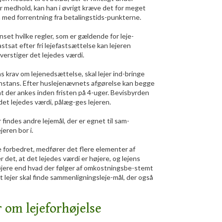
år medhold, kan han i øvrigt kræve det for meget
a med forrentning fra betalingstids-punkterne.
set hvilke regler, som er gældende for leje-
astsat efter fri lejefastsættelse kan lejeren
overstiger det lejedes værdi.
ens krav om lejenedsættelse, skal lejer ind-bringe
instans. Efter huslejenævnets afgørelse kan begge
sat der ankes inden fristen på 4-uger. Bevisbyrden
 det lejedes værdi, pålæg-ges lejeren.
 findes andre lejemål, der er egnet til sam-
eren bor i.
 forbedret, medfører det flere elementer af
 det, at det lejedes værdi er højere, og lejens
øjere end hvad der følger af omkostningsbe-stemt
t lejer skal finde sammenligningsleje-mål, der også
r om lejeforhøjelse