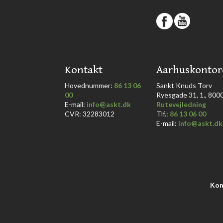
​
​Kontakt
​Aarhuskontor
Hovednummer:
86 13 06
​Sankt Knuds Torv
00
Ryesgade 31, 1., 8000 
​E-mail:
info@askt.dk
Rutevejledning
CVR: 32283012
​Tlf.:
86 13 06 00
E-mail:
info@askt.dk
Kon