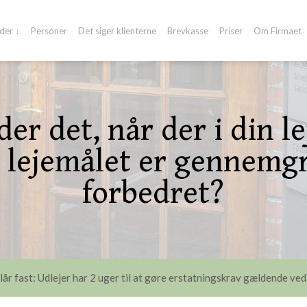
der ↓
Personer
Det siger klienterne
Brevkasse
Priser
Om Firmaet
er det, når der i din l
at lejemålet er gennemg
forbedret?​
lår fast: Udlejer har 2 uger til at gøre erstatningskrav gældende ved