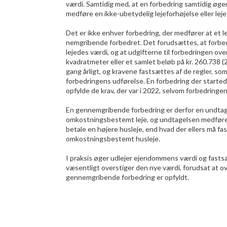
værdi. Samtidig med, at en forbedring samtidig øger
medføre en ikke-ubetydelig lejeforhøjelse eller leje
Det er ikke enhver forbedring, der medfører at et l
nemgribende forbedret. Det forudsættes, at forbe
lejedes værdi, og at udgifterne til forbedringen overs
kvadratmeter eller et samlet beløb på kr. 260.738 
gang årligt, og kravene fastsættes af de regler, so
forbedringens udførelse. En forbedring der started
opfylde de krav, der var i 2022, selvom forbedringen
En gennemgribende forbedring er derfor en undtagel
omkostningsbestemt leje, og undtagelsen medfører
betale en højere husleje, end hvad der ellers må fa
omkostningsbestemt husleje.
I praksis øger udlejer ejendommens værdi og fastsæ
væsentligt overstiger den nye værdi, forudsat at 
gennemgribende forbedring er opfyldt.