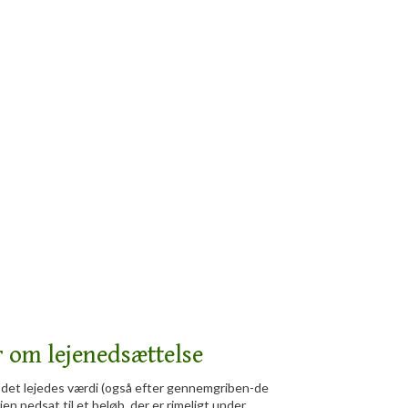
r om lejenedsættelse
d det lejedes værdi (også efter gennemgriben-de
jen nedsat til et beløb, der er rimeligt under