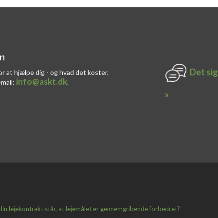
on
Det sig
or at hjælpe dig - og hvad det koster.
info@askt.dk
-mail:
​.​
»
din lejekontrakt står, at lejemålet er gennemgribende forbedret?