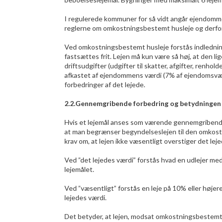
I regulerede kommuner for så vidt angår ejendomme 
reglerne om omkostningsbestemt husleje og derfor i
Ved omkostningsbestemt husleje forstås indledning
fastsættes frit. Lejen må kun være så høj, at den 
driftsudgifter (udgifter til skatter, afgifter, renhold
afkastet af ejendommens værdi (7% af ejendomsværd
forbedringer af det lejede.
2.2.Gennemgribende forbedring og betydningen 
Hvis et lejemål anses som værende gennemgribende f
at man begrænser begyndelseslejen til den omkostn
krav om, at lejen ikke væsentligt overstiger det lej
Ved ”det lejedes værdi” forstås hvad en udlejer med 
lejemålet.
Ved ”væsentligt” forstås en leje på 10% eller højer
lejedes værdi.
Det betyder, at lejen, modsat omkostningsbestemt 