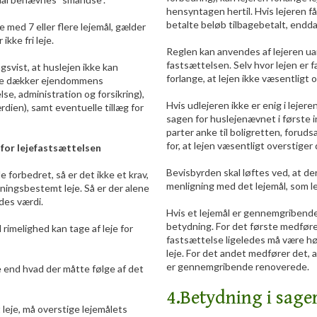
hensyntagen hertil. Hvis lejeren f
betalte beløb tilbagebetalt, endd
med 7 eller flere lejemål, gælder
kke fri leje.
Reglen kan anvendes af lejeren uan
fastsættelsen. Selv hvor lejen er f
svist, at huslejen ikke kan
forlange, at lejen ikke væsentligt 
lige dækker ejendommens
else, administration og forsikring),
Hvis udlejeren ikke er enig i lejer
ien), samt eventuelle tillæg for
sagen for huslejenævnet i første 
parter anke til boligretten, forud
for, at lejen væsentligt overstiger
for lejefastsættelsen
Bevisbyrden skal løftes ved, at der
orbedret, så er det ikke et krav,
menligning med det lejemål, som lej
ingsbestemt leje. Så er der alene
edes værdi.
Hvis et lejemål er gennemgribende
betydning. For det første medfører
rimelighed kan tage af leje for
fastsættelse ligeledes må være h
leje. For det andet medfører det, a
er gennemgribende renoverede.
e end hvad der måtte følge af det
4.Betydning i sage
leje, må overstige lejemålets