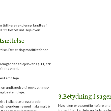
n tidligere regulering fandtes i
022 flettet ind i lejeloven.
tsættelse
relse. Der er dog modifikationer
fremgår det af lejelovens § 11, stk.
lejedes værdi.
estemt leje
 en undtagelse til omkostnings-
ngsbestemt leje.
​3.Betydning i sage
lse i såkaldte uregulerede
Hvis lejen er væsentlig højere en
angår ejendomme med maksimalt 6
forbedring), kan lejeren forlange le
mål benævnes ”småhuse”.