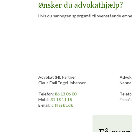
Ønsker du advokathjælp?
Hvis du har nogen spørgsmål til ovenstående emne, 
​Advokat (H), Partner
​Advoka
Claus Emil Engel Johansen
Nanna 
​Telefon:
86 13 06 00
​Telef
Mobil:
31 18 11 15
E-mail
E-mail:
cj@askt.dk