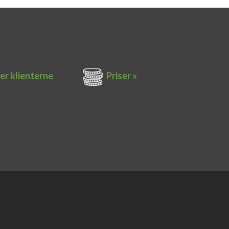
er k​lienterne​
Priser »