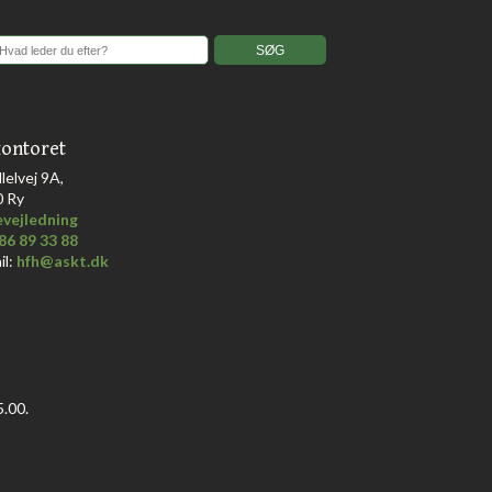
ontoret
llelvej 9A,
0 Ry
vejledning
86 89 33 88
il:
hfh@askt.dk
.00.