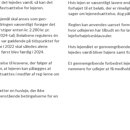
 det lejedes værdi, så kan det
Hvis lejen er væsentligt lavere end
fastsættelse for lejeren.
forhøjet til et beløb, der er rime
sager om lejenedsættelse, dog pål
ejemål skal anses som gen-
dringen væsentligt forøger det
Reglen kan anvendes uanset form f
tiger enten kr. 2.280 kr. pr.
hvor udlejeren har tilbudt en for la
(2024-tal). Beløbene reguleres én
lejeforhøjelsesklausuler.
m var gældende på tidspunktet for
e i 2022 skal således alene
Hvis lejemålet er gennemgribende 
 først blev færdig i 2024.
lejedes værdi bliver højere samt f
se til kravene, der følger af
Et gennemgribende forbedret lejem
, at lejeren kan pålægges at
nemmere for udlejer at få medhold 
stsættes i medfør af reg-lerne om
tter en husleje, der ikke
ovenstående betingelserne for en