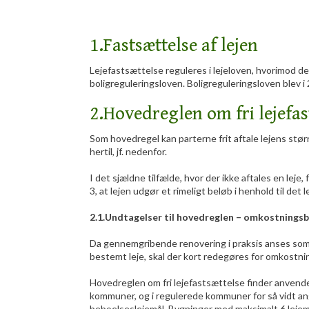
​1.Fastsættelse af lejen
​Lejefastsættelse reguleres i lejeloven, hvorimod de
boligreguleringsloven. Boligreguleringsloven blev i 2
2.Hovedreglen om fri lejefas
​Som hovedregel kan parterne frit aftale lejens stør
hertil, jf. nedenfor.
I det sjældne tilfælde, hvor der ikke aftales en leje, 
3, at lejen udgør et rimeligt beløb i henhold til det 
2.1.Undtagelser til hovedreglen – omkostningsb
Da gennemgribende renovering i praksis anses som
bestemt leje, skal der kort redegøres for omkostni
Hovedreglen om fri lejefastsættelse finder anvende
kommuner, og i regulerede kommuner for så vidt 
beboelseslejemål. Bygninger med maksimalt 6 leje