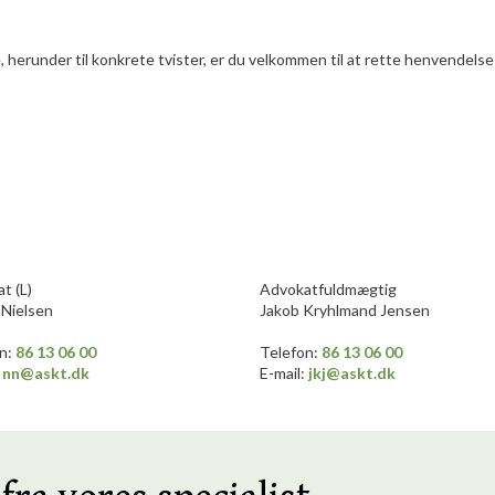
herunder til konkrete tvister, er du velkommen til at rette henvendels
t (L)
​Advokatfuldmægtig
Nielsen
Jakob Kryhlmand Jensen
on:
86 13 0
6
​
0
0
​Telefon:
86 13 0
6
​
0
0
:
nn@askt.dk​
E-mail:
jkj@askt.dk​