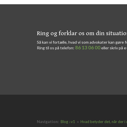
​​Ring og forklar os om din situati
Så kan vi fortælle, hvad vi som advokater kan gøre f
86 13 06 00
Ring til os på telefon:
eller skriv på e
Navigation:
»
Blog ↓v1
Hvad betyder det, når der i 