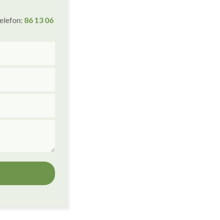
telefon:
86 1
3
06