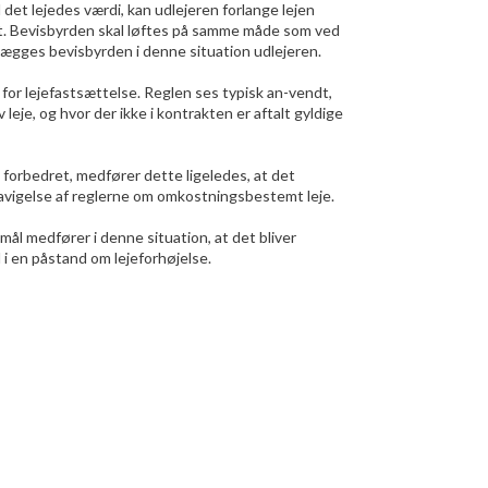
 det lejedes værdi, kan udlejeren forlange lejen
ligt. Bevisbyrden skal løftes på samme måde som ved
ægges bevisbyrden i denne situation udlejeren.
or lejefastsættelse. Reglen ses typisk an-vendt,
v leje, og hvor der ikke i kontrakten er aftalt gyldige
forbedret, medfører dette ligeledes, at det
ravigelse af reglerne om omkostningsbestemt leje.
ål medfører i denne situation, at det bliver
i en påstand om lejeforhøjelse.