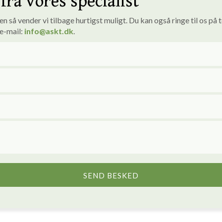
fra vores specialist
 så vender vi tilbage hurtigst muligt. ​Du kan også ringe til os på 
 e-mail:
info
@askt.dk
​.