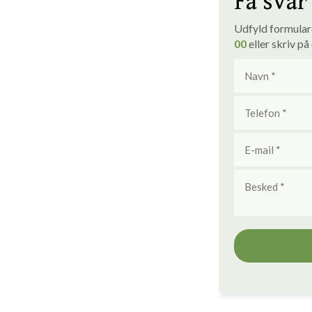
Få svar 
Udfyld formularen
00
eller skriv på