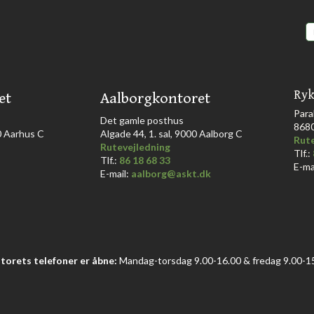
Ryk
et
Aalborgkontoret
Para
​Det gamle posthus
868
Aarhus C​​​
Algade 44, 1. sal, 9000 Aalborg C​
Rute
Rutevejledning
Tlf.:
Tlf.:
86 18 68 33​
E-ma
E-mail:
aalborg@askt.dk​
torets telefoner er åbne:
Mandag-torsdag 9.00-16.00 & fredag 9.00-15