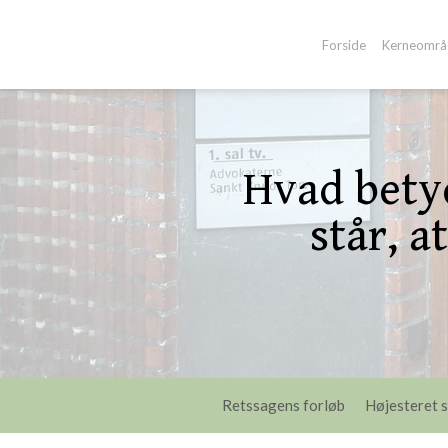
-->
Forside
Kerneområ
Hvad betyd
står, 
Retssagens forløb
Højesteret s