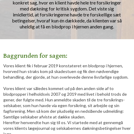
konkret sag, hvor en klient havde hele tre forsikringer
med dækning for kritisk sygdom. Det viste sig
imidlertid, at forsikringerne havde tre forskellige sæt
betingelser, hvoraf kun én dækkede, da klienten var så
uheldig at få en blodprop i hjernen anden gang.
​Baggrunden for sagen:
​Vores klient fik i februar 2019 konstateret en blodprop i hjernen,
hvorved hun straks kom på skadestuen og fik den nødvendige
behandling, der gjorde, at hun overlevede denne livsfarlige sygdom.
Vores klient var således kommet ud på den anden side af to
blodpropper i helholdsvis 2007 og 2019 med livet i behold trods de
gener, der fulgte med. Hun anmeldte skaden til de tre forsikrings-
selskaber, som hun havde via egen forsikring, sit arbejde og sin
fagforening. Men så kom der pludselig en nedslående udmelding:
Samtlige selskaber afviste at dække skaden.
Herefter henvendte hun sig til os. Vi startede med at gennemgå
vores klients lægejournal og selskabernes dækningsbetingelser hver
især.