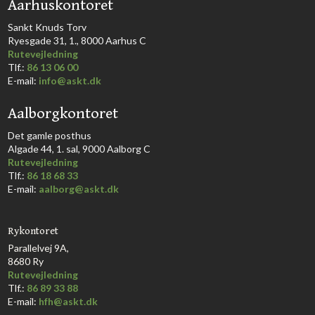
​Aarhuskontoret
​Sankt Knuds Torv
Ryesgade 31, 1., 8000 Aarhus C​​​
Rutevejledning
​Tlf.:
86 13 06 00
E-mail:
info@askt.dk
Aalborgkontoret
​Det gamle posthus
Algade 44, 1. sal, 9000 Aalborg C​
Rutevejledning
Tlf.:
86 18 68 33​
E-mail:
aalborg@askt.dk​
Rykontoret
Parallelvej 9A,
8680 Ry
Rutevejledning
Tlf.:
86 89 33 88
E-mail:
hfh@askt.dk