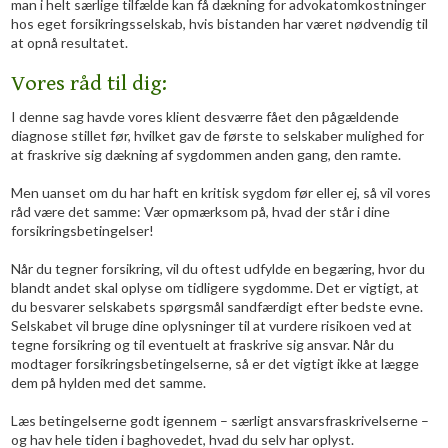
man i helt særlige tilfælde kan få dækning for advokatomkostninger
hos eget forsikringsselskab, hvis bistanden har været nødvendig til
at opnå resultatet.
Vores råd til dig:
​I denne sag havde vores klient desværre fået den pågældende
diagnose stillet før, hvilket gav de første to selskaber mulighed for
at fraskrive sig dækning af sygdommen anden gang, den ramte.
Men uanset om du har haft en kritisk sygdom før eller ej, så vil vores
råd være det samme: Vær opmærksom på, hvad der står i dine
forsikringsbetingelser!
Når du tegner forsikring, vil du oftest udfylde en begæring, hvor du
blandt andet skal oplyse om tidligere sygdomme. Det er vigtigt, at
du besvarer selskabets spørgsmål sandfærdigt efter bedste evne.
Selskabet vil bruge dine oplysninger til at vurdere risikoen ved at
tegne forsikring og til eventuelt at fraskrive sig ansvar. Når du
modtager forsikringsbetingelserne, så er det vigtigt ikke at lægge
dem på hylden med det samme.
Læs betingelserne godt igennem – særligt ansvarsfraskrivelserne –
og hav hele tiden i baghovedet, hvad du selv har oplyst.