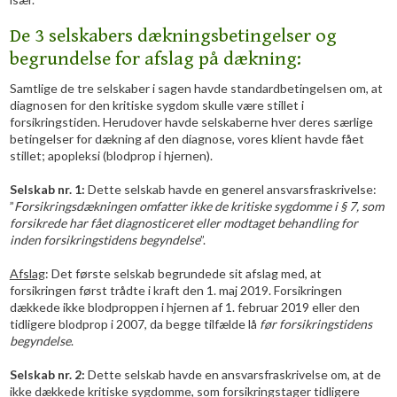
De 3 selskabers dækningsbetingelser og
begrundelse for afslag på dækning:
​Samtlige de tre selskaber i sagen havde standardbetingelsen om, at
diagnosen for den kritiske sygdom skulle være stillet i
forsikringstiden. Herudover havde selskaberne hver deres særlige
betingelser for dækning af den diagnose, vores klient havde fået
stillet; apopleksi (blodprop i hjernen).
Selskab nr. 1:
Dette selskab havde en generel ansvarsfraskrivelse:
”
Forsikringsdækningen omfatter ikke de kritiske sygdomme i § 7, som
forsikrede har fået diagnosticeret eller modtaget behandling for
inden forsikringstidens begyndelse
”.
Afslag
: Det første selskab begrundede sit afslag med, at
forsikringen først trådte i kraft den 1. maj 2019. Forsikringen
dækkede ikke blodproppen i hjernen af 1. februar 2019 eller den
tidligere blodprop i 2007, da begge tilfælde lå
f
ør forsikringstidens
begyndelse
.
Selskab nr. 2:
Dette selskab havde en ansvarsfraskrivelse om, at de
ikke dækkede kritiske sygdomme, som forsikringstager tidligere