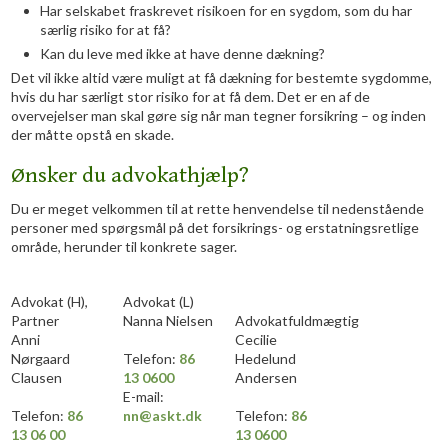
​Har selskabet fraskrevet risikoen for en sygdom, som du har
særlig risiko for at få?
Kan du leve med ikke at have denne dækning?
Det vil ikke altid være muligt at få dækning for bestemte sygdomme,
hvis du har særligt stor risiko for at få dem. Det er en af de
overvejelser man skal gøre sig når man tegner forsikring – og inden
der måtte opstå en skade.
Ønsker du advokathjælp?
Du er meget velkommen til at rette henvendelse til nedenstående
personer med spørgsmål på det forsikrings- og erstatningsretlige
område, herunder til konkrete sager.
​Advokat (H),
Advokat (L)
Partner
Nanna Nielsen
Advokatfuldmægtig
Anni
Cecilie
Nørgaard
​​Telefon:
86
Hedelund
Clausen
13 0
6
0
0
Andersen
E-mail:
T​elefon:
86
nn@askt.dk​
​Telefon:
86
13 06 00
13 0
6
0
0