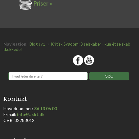
Priser »
Navigation:
»
Blog ↓v1
Kritisk Sygdom: 3 selskaber - kun ét selskab
dækkede!
​
​Kontakt
Hovednummer:
86 13 06 00
​E-mail:
info@askt.dk
CVR: 32283012