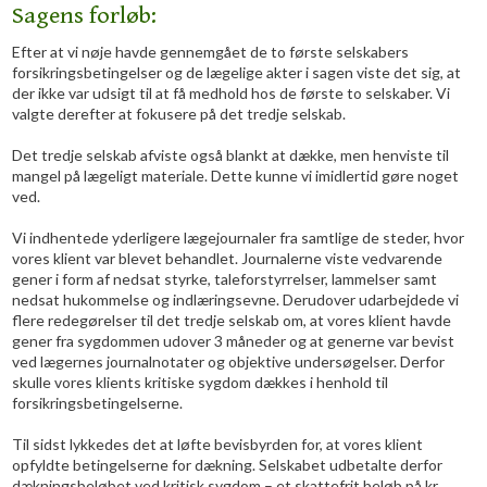
Sagens forløb:
​Efter at vi nøje havde gennemgået de to første selskabers
forsikringsbetingelser og de lægelige akter i sagen viste det sig, at
der ikke var udsigt til at få medhold hos de første to selskaber. Vi
valgte derefter at fokusere på det tredje selskab.
Det tredje selskab afviste også blankt at dække, men henviste til
mangel på lægeligt materiale. Dette kunne vi imidlertid gøre noget
ved.
Vi indhentede yderligere lægejournaler fra samtlige de steder, hvor
vores klient var blevet behandlet. Journalerne viste vedvarende
gener i form af nedsat styrke, taleforstyrrelser, lammelser samt
nedsat hukommelse og indlæringsevne. Derudover udarbejdede vi
flere redegørelser til det tredje selskab om, at vores klient havde
gener fra sygdommen udover 3 måneder og at generne var bevist
ved lægernes journalnotater og objektive undersøgelser. Derfor
skulle vores klients kritiske sygdom dækkes i henhold til
forsikringsbetingelserne.
Til sidst lykkedes det at løfte bevisbyrden for, at vores klient
opfyldte betingelserne for dækning. Selskabet udbetalte derfor
dækningsbeløbet ved kritisk sygdom – et skattefrit beløb på kr.