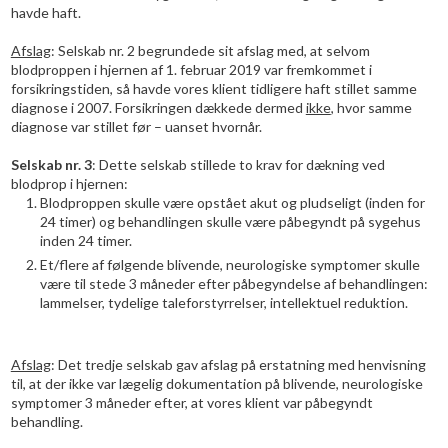
havde haft.
Afslag
: Selskab nr. 2 begrundede sit afslag med, at selvom
blodproppen i hjernen af 1. februar 2019 var fremkommet i
forsikringstiden, så havde vores klient tidligere haft stillet samme
diagnose i 2007. Forsikringen dækkede dermed
ikke
, hvor samme
diagnose var stillet før – uanset hvornår.
Selskab nr. 3
: Dette selskab stillede to krav for dækning ved
blodprop i hjernen:
​Blodproppen skulle være opstået akut og pludseligt (inden for
24 timer) og behandlingen skulle være påbegyndt på sygehus
inden 24 timer.
Et/flere af følgende blivende, neurologiske symptomer skulle
være til stede 3 måneder efter påbegyndelse af behandlingen:
lammelser, tydelige taleforstyrrelser, intellektuel reduktion.
Afslag
: Det tredje selskab gav afslag på erstatning med henvisning
til, at der ikke var lægelig dokumentation på blivende, neurologiske
symptomer 3 måneder efter, at vores klient var påbegyndt
behandling.