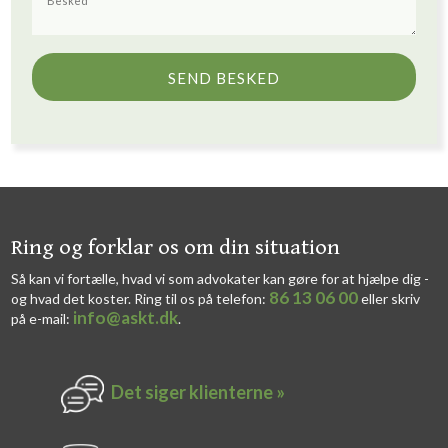
​​Ring og forklar os om din situation
Så kan vi fortælle, hvad vi som advokater kan gøre for at hjælpe dig -
86 13 06 00
og hvad det koster. Ring til os på telefon:
eller skriv
info@askt.dk
på e-mail:
​.​
Det siger k​lienterne​ »