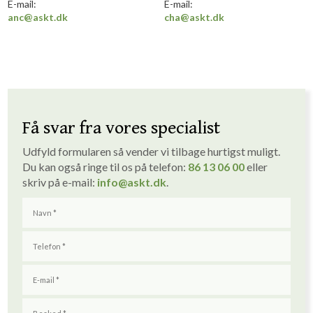
E-mail:
E-mail:
anc@askt.dk
cha
@askt.dk​
Få svar fra vores specialist
Udfyld formularen så vender vi tilbage hurtigst muligt. ​
Du kan også ringe til os på telefon:
86 1
3
06 00
eller
skriv på e-mail:
info
@askt.dk
​.