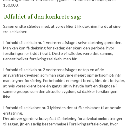
150.000.
Udfaldet af den konkrete sag:
​Sagen endte således med, at vores klient fik dækning fra ét af sine
tre selskaber.
I forhold til selskab nr. 1 vedrører afslaget selve dækningsperioden.
Man kan kun få dækning for skader, der sker i den periode, hvor
forsikringen er trådt i kraft. Dette vil således være det samme,
uanset hvilket forsikringsselskab, man får.
I forhold til selskab nr. 2 vedrører afslaget netop en af de
ansvarsfraskrivelser, som man skal være meget opmærksom på, når
man tegner forsikring. Forbeholdet er meget bredt, idet det betyder,
at hvis vores klient bare én gang i sit liv havde haft en diagnose i
samme gruppe som den aktuelle sygdom, så dækker forsikringen
ikke.
I forhold til selskabet nr. 3 lykkedes det at få selskabet til at betale
erstatning.
Derudover gjorde vi krav på at få dækning for advokatomkostninger
til sagen, jfr. en særlig bestemmelse i Forsikringsaftaleloven, hvor