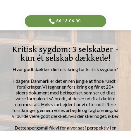
-->
​86 13 06 00​
Kritisk ​sygdom: 3 selskaber -
kun ét selskab dækkede!
Hvor godt dækker din forsikring for kritisk sygdom?​
​I dagens Danmark er det en ren jungle at finde rundt i
forsikringer. Vi tegner en forsikring og får et 20+
siders dokument med betingelser, som ser ud til at
være formuleret så bredt, at de ser ud til at dække
nærmest alt. Hvis vi arbejder, har vi ofte indtil flere
forsikringer gennem vores arbejde og fagforening. Så
vi burde være godt dækket, hvis der sker noget, ikke?
Dette spørgsmål fik vi for alvor sat i perspektiv i en