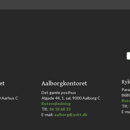
Ryk
et
Aalborgkontoret
Para
​Det gamle posthus
868
Aarhus C​​​
Algade 44, 1. sal, 9000 Aalborg C​
Rute
Rutevejledning
Tlf.:
Tlf.:
86 18 68 33​
E-ma
E-mail:
aalborg@askt.dk​