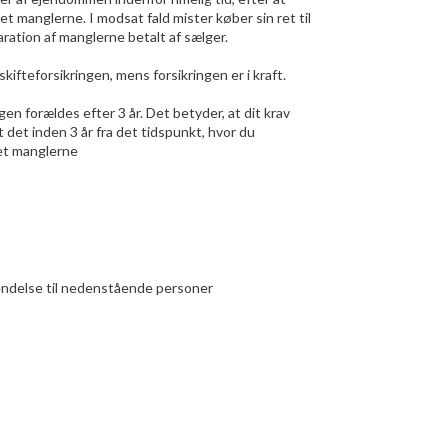
t manglerne. I modsat fald mister køber sin ret til
ation af manglerne betalt af sælger.
kifteforsikringen, mens forsikringen er i kraft.
gen forældes efter 3 år. Det betyder, at dit krav
t det inden 3 år fra det tidspunkt, hvor du
et manglerne
vendelse til nedenstående personer