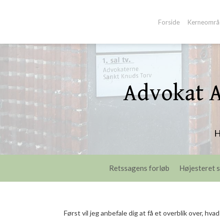
-->
Forside
Kerneområ
Advokat A
​
Retssagens forløb
Højesteret s
Først vil jeg anbefale dig at få et overblik over, hv