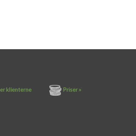
er k​lienterne​
Priser »