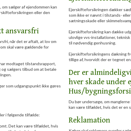
s, om sælger af ejendommen kan
Ejerskifteforsikringen dækker sædva
skifteforsikringen eller den
som ikke er nævnt i tilstands- elle
sætningsskade eller skimmelsvam
 ansvarsfri
Ejerskifteforsikring kan dække udgif
ulovlige vvs-installationer, teknis
i, når det er aftalt, at lov om
til nødvendig genhusning.
dom skal være gældende for
Ejerskifteforsikringens dækning f
tillige af, hvorvidt der er tegnet en
 har modtaget tilstandsrapport,
ng og sælgers tilbud om at betale
Der er almindeligvi
ringen.
hver skade under ej
lger som udgangspunkt ikke gøres
Hus/bygningsforsi
Du bør undersøge, om manglerne ka
kan være tilfældet, hvis det er en 
r i følgende tilfælde:
Reklamation
omt. Det kan være tilfældet, hvis
Køber skal reklamere overfor sælge