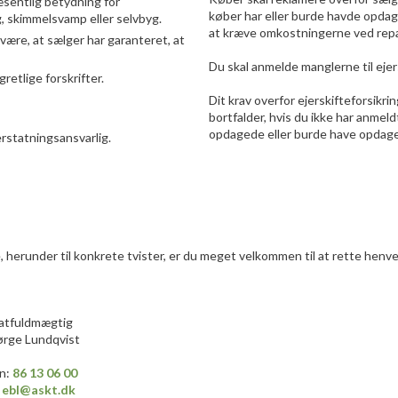
æsentlig betydning for
køber har eller burde havde opdage
, skimmelsvamp eller selvbyg.
at kræve omkostningerne ved repar
 være, at sælger har garanteret, at
Du skal anmelde manglerne til ejers
gretlige forskrifter.
Dit krav overfor ejerskifteforsikrin
bortfalder, hvis du ikke har anmeld
opdagede eller burde have opdag
rstatningsansvarlig.​
 herunder til konkrete tvister, er du meget velkommen til at rette hen
atfuldmægtig
ørge Lundqvist
on:
86 13 0
6
​
0
0
:
ebl@askt.dk