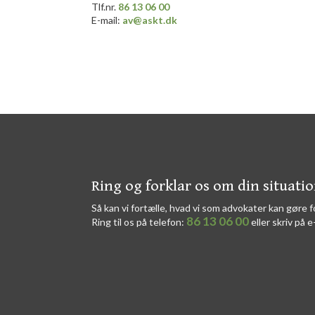
Tlf.nr.
86 13 06 00
E-mail:
av@askt.dk
​​Ring og forklar os om din situati
Så kan vi fortælle, hvad vi som advokater kan gøre f
86 13 06 00
Ring til os på telefon:
eller skriv på e