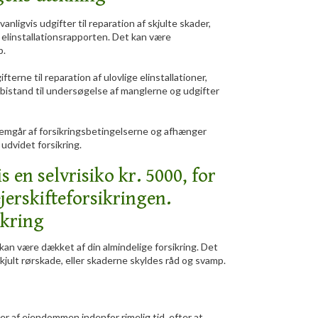
nligvis udgifter til reparation af skjulte skader,
r elinstallationsrapporten. Det kan være
p.
terne til reparation af ulovlige elinstallationer,
k bistand til undersøgelse af manglerne og udgifter
remgår af forsikringsbetingelserne og afhænger
 udvidet forsikring.
s en selvrisiko kr. 5000, for
erskifteforsikringen.​
kring
n være dækket af din almindelige forsikring. Det
skjult rørskade, eller skaderne skyldes råd og svamp.
r af ejendommen indenfor rimelig tid, efter at