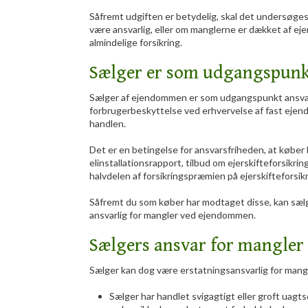
Såfremt udgiften er betydelig, skal det undersøge
være ansvarlig, eller om manglerne er dækket af ejer
almindelige forsikring.​
Sælger er som udgangspunkt
Sælger af ejendommen er som udgangspunkt ansvarsfr
forbrugerbeskyttelse ved erhvervelse af fast ejen
handlen.
Det er en betingelse for ansvarsfriheden, at køber
elinstallationsrapport, tilbud om ejerskifteforsikri
halvdelen af forsikringspræmien på ejerskifteforsik
Såfremt du som køber har modtaget disse, kan sæ
ansvarlig for mangler ved ejendommen.
Sælgers ansvar for mangler
Sælger kan dog være erstatningsansvarlig for mangle
​Sælger har handlet svigagtigt eller groft uagts