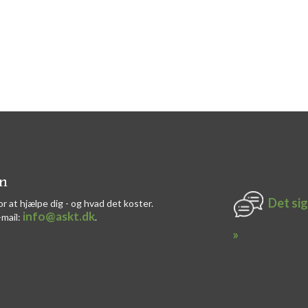
on
Det sig
or at hjælpe dig - og hvad det koster.
info@askt.dk
-mail:
​.​
»