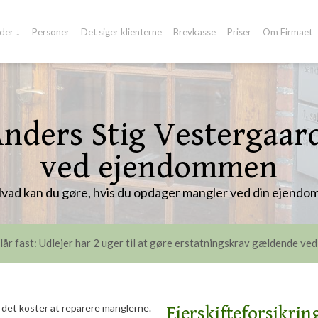
der ↓
Personer
Det siger klienterne
Brevkasse
Priser
Om Firmaet
nders Stig Vestergaard
ved ejendommen
Hvad kan du gøre, hvis du opdager mangler ved din ejendo
lår fast: Udlejer har 2 uger til at gøre erstatningskrav gældende ved
ad det koster at reparere manglerne.
Ejerskifteforsikri