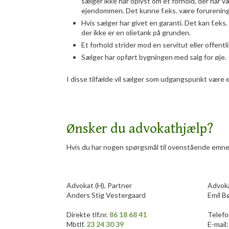
sælger ikke har oplyst om et forhold, der har v
ejendommen. Det kunne f.eks. være forurening
Hvis sælger har givet en garanti. Det kan f.eks.
der ikke er en olietank på grunden.
Et forhold strider mod en servitut eller offentli
Sælger har opført bygningen med salg for øje.
I disse tilfælde vil sælger som udgangspunkt være e
Ønsker du advokathjælp?
Hvis du har nogen spørgsmål til ovenstående emne,
Advokat​ (H), Partner
Advok
Anders Stig Vestergaard
Emil B
Direkte tlf.nr.
86 18 68 41
​​Telef
Mbtlf.
23 24 30 39
E-mail