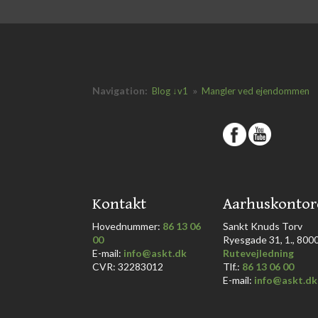
Navigation:
»
Blog ↓v1
Mangler ved ejendommen
​
​Kontakt
​Aarhuskontor
Hovednummer:
86 13 06
​Sankt Knuds Torv
00
Ryesgade 31, 1., 8000 
​E-mail:
info@askt.dk
Rutevejledning
CVR: 32283012
​Tlf.:
86 13 06 00
E-mail:
info@askt.dk