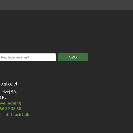
ontoret
llelvej 9A,
0 Ry
vejledning
86 89 33 88
il:
hfh@askt.dk