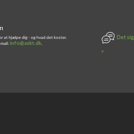
on
Det sig
or at hjælpe dig - og hvad det koster.
info@askt.dk
-mail:
​.​
»