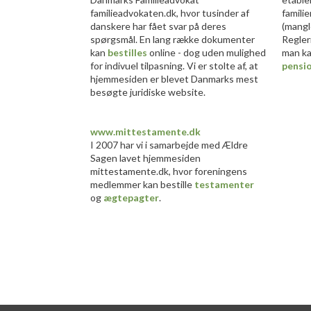
familieadvokaten.dk, hvor tusinder af
famili
danskere har fået svar på deres
(mangl
spørgsmål. En lang række dokumenter
Regler
kan
bestilles
online - dog uden mulighed
man ka
for indivuel tilpasning. Vi er stolte af, at
pensi
hjemmesiden er blevet Danmarks mest
besøgte juridiske website.​
www.mittestamente.dk
I 2007 har vi i samarbejde med Ældre
Sagen lavet hjemmesiden
mittestamente.dk, hvor foreningens
medlemmer kan bestille
testamenter
og
ægtepagter
.