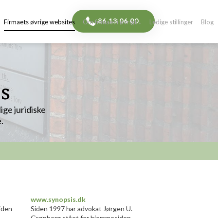
​86 13 06 00​
Firmaets øvrige websites
Om firmaet i øvrigt ↓
Ledige stillinger
Blog
es
ige juridiske
.​
www.synopsis.dk
iden
Siden 1997 har advokat Jørgen U.
Grønborg stået for hjemmesiden