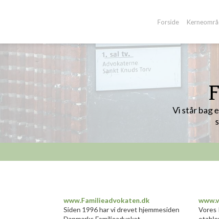
-->
Forside
Kerneområ
F
Vi står bag 
s
www.Familieadvokaten.dk
www.v
​Siden 1996 har vi drevet hjemmesiden
Vores 
Danmarks Familieadvokat
etable