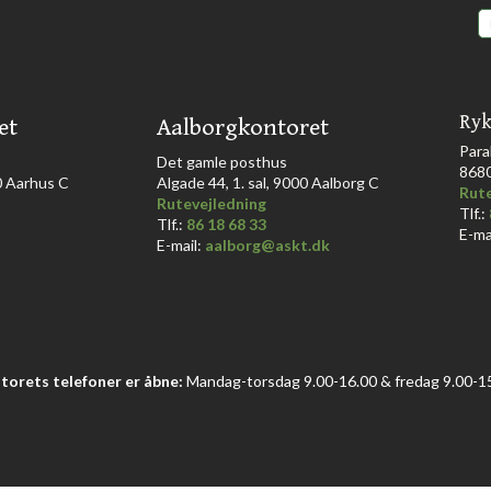
Ryk
et
Aalborgkontoret
Para
​Det gamle posthus
868
Aarhus C​​​
Algade 44, 1. sal, 9000 Aalborg C​
Rute
Rutevejledning
Tlf.:
Tlf.:
86 18 68 33​
E-ma
E-mail:
aalborg@askt.dk​
torets telefoner er åbne:
Mandag-torsdag 9.00-16.00 & fredag 9.00-15