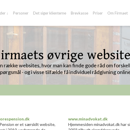
der ↓
Personer
Det siger klienterne
Brevkasse
Priser
Om Firmaet
irmaets øvrige websit
en række websites, hvor man kan finde gode råd om forskell
pørgsmål - og i visse tilfælde få individuel rådgivning online
orespension.dk
www.minadvokat.dk
Pension er et særskilt website,
Hjemmesiden minadvokat.dk har s
ret i 2010, vedrørende de
2003 tilbudt skræddersyede