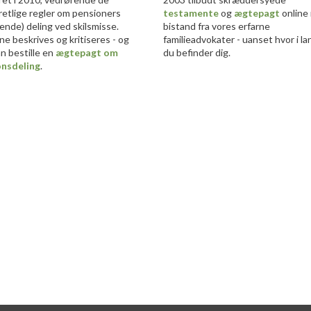
eretlige regler om pensioners
testamente
og
ægtepagt
online
ende) deling ved skilsmisse.
bistand fra vores erfarne
ne beskrives og kritiseres - og
familieadvokater - uanset hvor i la
n bestille en
ægtepagt om
du befinder dig.​
onsdeling
.​