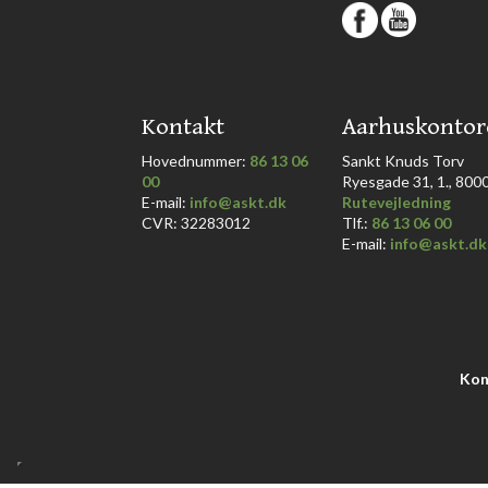
​
​Kontakt
​Aarhuskontor
Hovednummer:
86 13 06
​Sankt Knuds Torv
00
Ryesgade 31, 1., 8000 
​E-mail:
info@askt.dk
Rutevejledning
CVR: 32283012
​Tlf.:
86 13 06 00
E-mail:
info@askt.dk
Kon