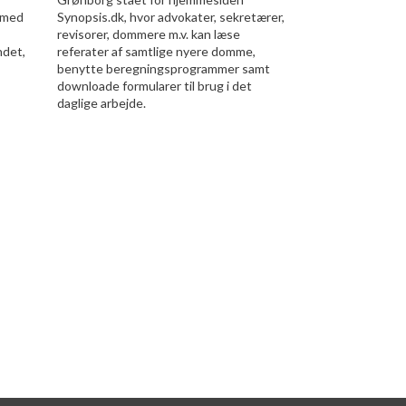
 med
Synopsis.dk, hvor advokater, sekretærer,
revisorer, dommere m.v. kan læse
ndet,
referater af samtlige nyere domme,
benytte beregningsprogrammer samt
downloade formularer til brug i det
daglige arbejde.​