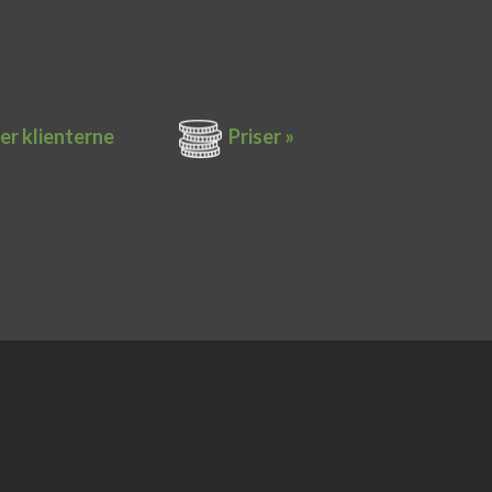
er k​lienterne​
Priser »