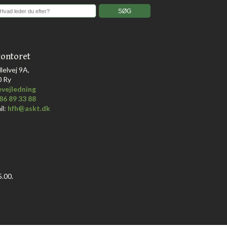
ontoret
llelvej 9A,
0 Ry
vejledning
86 89 33 88
il:
hfh@askt.dk
.00.