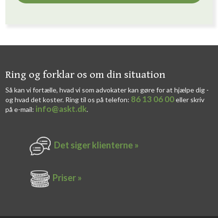
​​Ring og forklar os om din situation
Så kan vi fortælle, hvad vi som advokater kan gøre for at hjælpe dig -
86 13 06 00
og hvad det koster. Ring til os på telefon:
eller skriv
info@askt.dk
på e-mail:
​.​
Det siger k​lienterne​ »
Priser »