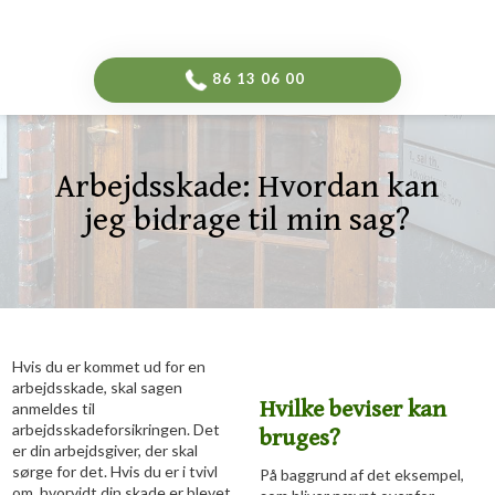
-->
​86 13 06 00​
Arbejdsskade: ​Hvordan kan
jeg bidrage til min sag?
Hvis du er kommet ud for en
arbejdsskade, skal sagen
Hvilke beviser kan
anmeldes til
arbejdsskadeforsikringen. Det
bruges?
er din arbejdsgiver, der skal
sørge for det. Hvis du er i tvivl
På baggrund af det eksempel,
om, hvorvidt din skade er blevet