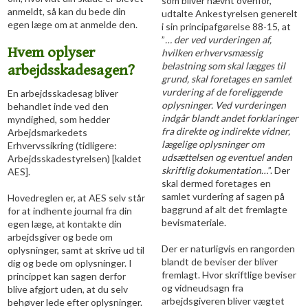
som bliver nævnt ovenfor,
anmeldt, så kan du bede din
udtalte Ankestyrelsen generelt
egen læge om at anmelde den.
i sin principafgørelse 88-15, at
”
…
der ved vurderingen af,
Hvem oplyser
hvilken erhvervsmæssig
belastning som skal lægges til
arbejdsskadesagen?
grund, skal foretages en samlet
vurdering af de foreliggende
En arbejdsskadesag bliver
oplysninger. Ved vurderingen
behandlet inde ved den
indgår blandt andet forklaringer
myndighed, som hedder
fra direkte og indirekte vidner,
Arbejdsmarkedets
lægelige oplysninger om
Erhvervssikring (tidligere:
udsættelsen og eventuel anden
Arbejdsskadestyrelsen) [kaldet
skriftlig dokumentation…
”. Der
AES].
skal dermed foretages en
samlet vurdering af sagen på
Hovedreglen er, at AES selv står
baggrund af alt det fremlagte
for at indhente journal fra din
bevismateriale.
egen læge, at kontakte din
arbejdsgiver og bede om
Der er naturligvis en rangorden
oplysninger, samt at skrive ud til
blandt de beviser der bliver
dig og bede om oplysninger. I
fremlagt. Hvor skriftlige beviser
princippet kan sagen derfor
og vidneudsagn fra
blive afgjort uden, at du selv
arbejdsgiveren bliver vægtet
behøver lede efter oplysninger.