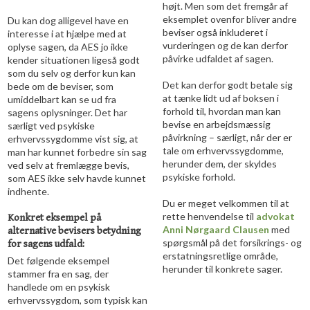
højt. Men som det fremgår af
eksemplet ovenfor bliver andre
Du kan dog alligevel have en
beviser også inkluderet i
interesse i at hjælpe med at
vurderingen og de kan derfor
oplyse sagen, da AES jo ikke
påvirke udfaldet af sagen.
kender situationen ligeså godt
som du selv og derfor kun kan
Det kan derfor godt betale sig
bede om de beviser, som
at tænke lidt ud af boksen i
umiddelbart kan se ud fra
forhold til, hvordan man kan
sagens oplysninger. Det har
bevise en arbejdsmæssig
særligt ved psykiske
påvirkning – særligt, når der er
erhvervssygdomme vist sig, at
tale om erhvervssygdomme,
man har kunnet forbedre sin sag
herunder dem, der skyldes
ved selv at fremlægge bevis,
psykiske forhold.
som AES ikke selv havde kunnet
indhente.
Du er meget velkommen til at
rette henvendelse til
advokat
Konkret eksempel på
Anni Nørgaard Clausen
med
alternative bevisers betydning
spørgsmål på det forsikrings- og
for sagens udfald:
erstatningsretlige område,
Det følgende eksempel
herunder til konkrete sager.
stammer fra en sag, der
handlede om en psykisk
erhvervssygdom, som typisk kan