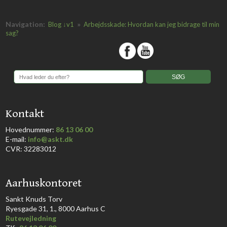
Navigation:
»
Blog ↓v1
Arbejdsskade: Hvordan kan jeg bidrage til min
sag?
​
​Kontakt
Hovednummer:
86 13 06 00
​E-mail:
info@askt.dk
CVR: 32283012
​Aarhuskontoret
​Sankt Knuds Torv
Ryesgade 31, 1., 8000 Aarhus C​​​
Rutevejledning