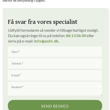
derfor fik betydning i sagen.​
Få svar fra vores specialist
Udfyld formularen så vender vi tilbage hurtigst muligt. ​
Du kan også ringe til os på telefon:
86 1
3
06 00
eller
skriv på e-mail:
info
@askt.dk
​.