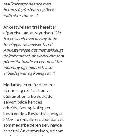
mailkorrespondance med
hendes fagforbund og flere
indirekte vidner…
”.
Ankestyrelsen traf herefter
afgørelse om, at styrelsen ”
Ud
fra en samlet vurdering af de
foreliggende beviser fandt
Ankestyrelsen det tilstrækkeligt
dokumenteret, at skadelidte som
påberåbt havde været udsat for
mobning og chikane fra sin
arbejdsgiver og kollegaer…
”.​
Medarbejderen fik dermed i
denne sag ret i, at hun var
pådraget en arbejdsskade,
selvom både hendes
arbejdsgiver og kollegaer
bestred det. Beviset lå særligt i
SMS- og e-mailkorrespondancer,
som medarbejderen selv havde
sendt til Ankestyrelsen, og som