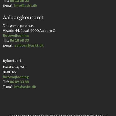
​Tlf.:
86 13 06 00
E-mail:
info@askt.dk
Aalborgkontoret
​Det gamle posthus
Algade 44, 1. sal, 9000 Aalborg C​
Rutevejledning
Tlf.:
86 18 68 33​
E-mail:
aalborg@askt.dk​
Rykontoret
Parallelvej 9A,
8680 Ry
Rutevejledning
Tlf.:
86 89 33 88
E-mail:
hfh@askt.dk
Kontorets telefoner er åbne:
Mandag-torsdag 9.00-16.00 &