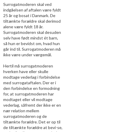
Surrogatmoderen skal ved
indgåelsen af aftalen være fyldt
25 år og bosat i Danmark. De
tiltænkte forældre skal derimod
alene være fyldt 18 år.
Surrogatmoderen skal desuden
selv have født mindst ét barn,
så hun er bevidst om, hvad hun
går ind til. Surrogatmoderen må
ikke være under værgemål.
Hertil må surrogatmoderen
hverken have eller skulle
modtage vederlag i forbindelse
med surrogataftalen. Der er i
den forbindelse en formodning
for, at surrogatmoderen har
modtaget eller vil modtage
vederlag, såfremt der ikke er en
nær relation mellem
surrogatmoderen og de
tiltænkte forældre. Det er op til
de tiltænkte forældre at bevi-se,