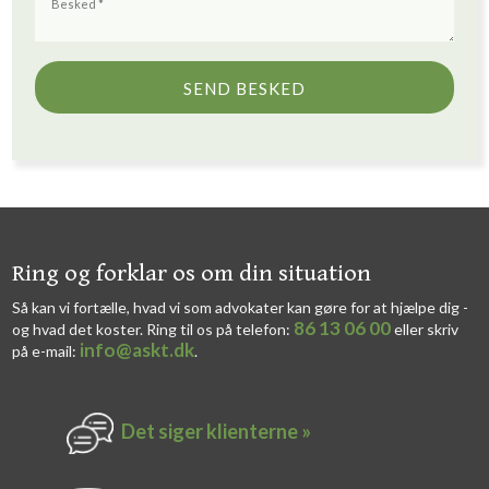
​​Ring og forklar os om din situation
Så kan vi fortælle, hvad vi som advokater kan gøre for at hjælpe dig -
86 13 06 00
og hvad det koster. Ring til os på telefon:
eller skriv
info@askt.dk
på e-mail:
​.​
Det siger k​lienterne​ »