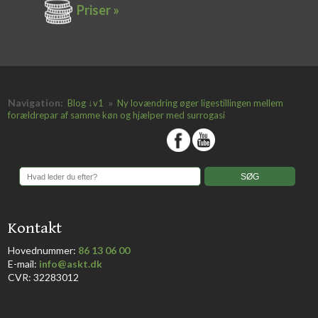
Priser »
Navigation:
»
Blog ↓v1
Ny lovændring øger ligestillingen mellem
forældrepar af samme køn og hjælper med surrogasi
​
​Kontakt
Hovednummer:
86 13 06 00
​E-mail:
info@askt.dk
CVR: 32283012