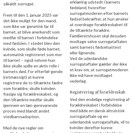
erklæring udstedt i barnets
såkaldt surrogat.
fødeland, hvorefter
surrogatmoderen efter barnets
Frem til den 1. januar 2025 var
fødsel bekræfter, at hun ønsker
det ikke muligt for den mand,
at overdrage forældreskabet til
som ikke var genetisk far til
de tiltænkte forældre.
barnet, at blive anerkendt som
Familieretshuset skal desuden
medfar til barnet i forbindelse
modtage selve surrogataftalen
med fødslen. I stedet blev den
samt barnets fødselsattest
kvinde, som skulle føde barnet,
eller lignende.
automatisk registreret som mor
Ved de udenlandske
til barnet – også selvom hun
surrogataftaler gælder der ikke
ikke skulle spille en aktiv rolle i
et krav om, at surrogatmoderen
barnets død. For efterføl-gende
ikke må have modtaget
(retmæssigt) at kunne
vederlag.
registrere de to tiltænkte fædre
som forældre, skulle kvinden
Registrering af forældreskab
frasige sig forældreskabet, og
Ved den endelige registrering af
den tiltænkte medfar skulle
forældreskabet i forbindelse
igennem en læn-gerevarende
med både en dansk altruistisk
proces med blandt andet
surrogataftale og en
stedbarnsadoption.
udenlandsk surrogataftale, vil to
kvinder derefter kunne
Med de nye regler om