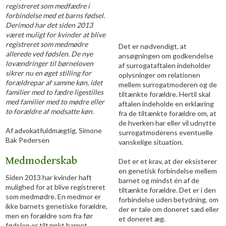
registreret som medfædre i
forbindelse med et barns fødsel.
Derimod har det siden 2013
været muligt for kvinder at blive
registreret som medmødre
Det er nødvendigt, at
allerede ved fødslen. De nye
ansøgningen om godkendelse
lovændringer til børneloven
af surrogataftalen indeholder
sikrer nu en øget stilling for
oplysninger om relationen
forældrepar af samme køn, idet
mellem surrogatmoderen og de
familier med to fædre ligestilles
tiltænkte forældre. Hertil skal
med familier med to mødre eller
aftalen indeholde en erklæring
to forældre af modsatte køn.
fra de tiltænkte forældre om, at
de hverken har eller vil udnytte
Af advokatfuldmægtig, Simone
surrogatmoderens eventuelle
Bak Pedersen
vanskelige situation.
Medmoderskab
Det er et krav, at der eksisterer
en genetisk forbindelse mellem
Siden 2013 har kvinder haft
barnet og mindst én af de
mulighed for at blive registreret
tiltænkte forældre. Det er i den
som medmødre. En medmor er
forbindelse uden betydning, om
ikke barnets genetiske forældre,
der er tale om doneret sæd eller
men en forældre som fra før
et doneret æg.
fødslen er tiltænkt barnet.