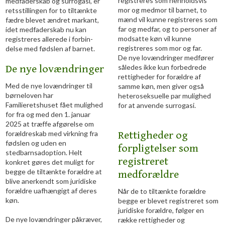
registreres som henholdsvis
medfaderskab og surrogasi, er
mor og medmor til barnet, to
retsstillingen for to tiltænkte
mænd vil kunne registreres som
fædre blevet ændret markant,
far og medfar, og to personer af
idet medfaderskab nu kan
modsatte køn vil kunne
registreres allerede i forbin-
registreres som mor og far.
delse med fødslen af barnet.
De nye lovændringer medfører
De nye lovændringer
således ikke kun forbedrede
rettigheder for forældre af
Med de nye lovændringer til
samme køn, men giver også
børneloven har
heteroseksuelle par mulighed
Familieretshuset fået mulighed
for at anvende surrogasi.
for fra og med den 1. januar
2025 at træffe afgørelse om
forældreskab med virkning fra
Rettigheder og
fødslen og uden en
forpligtelser som
stedbarnsadoption. Helt
registreret
konkret gøres det muligt for
begge de tiltænkte forældre at
medforældre
blive anerkendt som juridiske
forældre uafhængigt af deres
Når de to tiltænkte forældre
køn.
begge er blevet registreret som
juridiske forældre, følger en
De nye lovændringer påkræver,
række rettigheder og