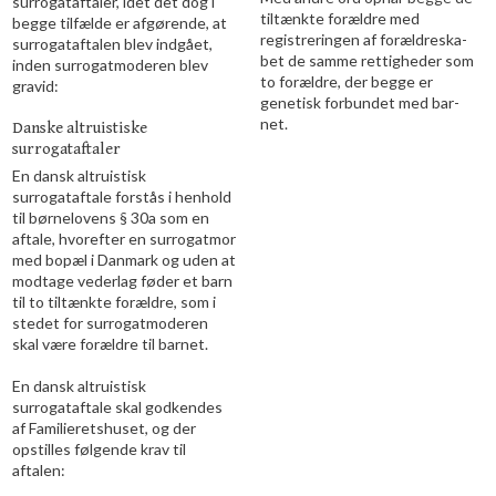
surrogataftaler, idet det dog i
tiltænkte forældre med
begge tilfælde er afgørende, at
registreringen af forældreska-
surrogataftalen blev indgået,
bet de samme rettigheder som
inden surrogatmoderen blev
to forældre, der begge er
gravid:
genetisk forbundet med bar-
net.
Danske altruistiske
surrogataftaler
En dansk altruistisk
surrogataftale forstås i henhold
til børnelovens § 30a som en
aftale, hvorefter en surrogatmor
med bopæl i Danmark og uden at
modtage vederlag føder et barn
til to tiltænkte forældre, som i
stedet for surrogatmoderen
skal være forældre til barnet.
En dansk altruistisk
surrogataftale skal godkendes
af Familieretshuset, og der
opstilles følgende krav til
aftalen: