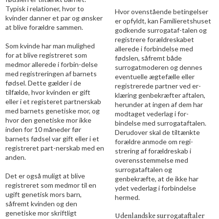
Typisk i relationer, hvor to
Hvor ovenstående betingelser
kvinder danner et par og ønsker
er opfyldt, kan Familieretshuset
at blive forældre sammen.
godkende surrogataf-talen og
registrere forældreskabet
Som kvinde har man mulighed
allerede i forbindelse med
for at blive registreret som
fødslen, såfremt både
medmor allerede i forbin-delse
surrogatmoderen og dennes
med registreringen af barnets
eventuelle ægtefælle eller
fødsel. Dette gælder i de
registrerede partner ved er-
tilfælde, hvor kvinden er gift
klæring genbekræfter aftalen,
eller i et registeret partnerskab
herunder at ingen af dem har
med barnets genetiske mor, og
modtaget vederlag i for-
hvor den genetiske mor ikke
bindelse med surrogataftalen.
inden for 10 måneder før
Derudover skal de tiltænkte
barnets fødsel var gift eller i et
forældre anmode om regi-
registreret part-nerskab med en
strering af forældreskab i
anden.
overensstemmelse med
surrogataftalen og
Det er også muligt at blive
genbekræfte, at de ikke har
registreret som medmor til en
ydet vederlag i forbindelse
ugift genetisk mors barn,
hermed.
såfremt kvinden og den
genetiske mor skriftligt
Udenlandske surrogataftaler