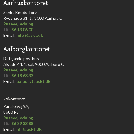
​Aarhuskontoret
​Sankt Knuds Torv
Ryesgade 31, 1., 8000 Aarhus C​​​
Rutevejledning
​Tlf.:
86 13 06 00
E-mail:
info@askt.dk
Aalborgkontoret
​Det gamle posthus
Algade 44, 1. sal, 9000 Aalborg C​
Rutevejledning
Tlf.:
86 18 68 33​
E-mail:
aalborg@askt.dk​
Rykontoret
Parallelvej 9A,
8680 Ry
Rutevejledning
Tlf.:
86 89 33 88
E-mail:
hfh@askt.dk