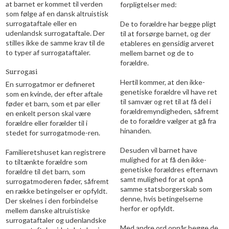
at barnet er kommet til verden
forpligtelser med:
som følge af en dansk altruistisk
surrogataftale eller en
De to forældre har begge pligt
udenlandsk surrogataftale. Der
til at forsørge barnet, og der
stilles ikke de samme krav til de
etableres en gensidig arveret
to typer af surrogataftaler.
mellem barnet og de to
forældre.
Surrogasi
Hertil kommer, at den ikke-
En surrogatmor er defineret
genetiske forældre vil have ret
som en kvinde, der efter aftale
til samvær og ret til at få del i
føder et barn, som et par eller
forældremyndigheden, såfremt
en enkelt person skal være
de to forældre vælger at gå fra
forældre eller forælder til i
hinanden.
stedet for surrogatmode-ren.
Desuden vil barnet have
Familieretshuset kan registrere
mulighed for at få den ikke-
to tiltænkte forældre som
genetiske forældres efternavn
forældre til det barn, som
samt mulighed for at opnå
surrogatmoderen føder, såfremt
samme statsborgerskab som
en række betingelser er opfyldt.
denne, hvis betingelserne
Der skelnes i den forbindelse
herfor er opfyldt.
mellem danske altruistiske
surrogataftaler og udenlandske
Med andre ord opnår begge de