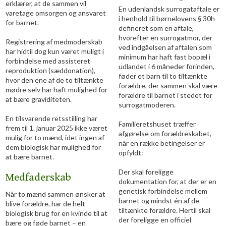
erklærer, at de sammen vil
En udenlandsk surrogataftale er
varetage omsorgen og ansvaret
i henhold til børnelovens § 30h
for barnet.
defineret som en aftale,
hvorefter en surrogatmor, der
Registrering af medmoderskab
ved indgåelsen af aftalen som
har hidtil dog kun været muligt i
minimum har haft fast bopæl i
forbindelse med assisteret
udlandet i 6 måneder forinden,
reproduktion (sæddonation),
føder et barn til to tiltænkte
hvor den ene af de to tiltænkte
forældre, der sammen skal være
mødre selv har haft mulighed for
forældre til barnet i stedet for
at bære graviditeten.
surrogatmoderen.
En tilsvarende retsstilling har
Familieretshuset træffer
frem til 1. januar 2025 ikke været
afgørelse om forældreskabet,
mulig for to mænd, idet ingen af
når en række betingelser er
dem biologisk har mulighed for
opfyldt:
at bære barnet.
Der skal foreligge
Medfaderskab
dokumentation for, at der er en
genetisk forbindelse mellem
Når to mænd sammen ønsker at
barnet og mindst én af de
blive forældre, har de helt
tiltænkte forældre. Hertil skal
biologisk brug for en kvinde til at
der foreligge en officiel
bære og føde barnet – en