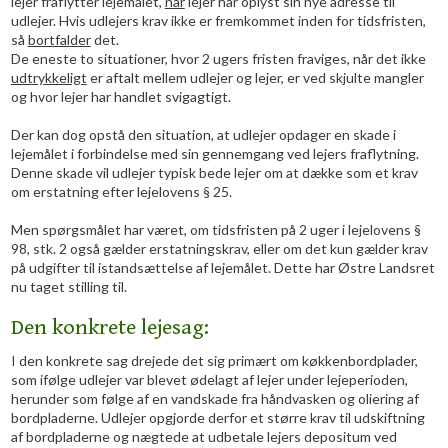
lejer fraflytter lejemålet,
når
lejer har oplyst sin nye adresse til
udlejer. Hvis udlejers krav ikke er fremkommet inden for tidsfristen,
så
bortfalder
det.
De eneste to situationer, hvor 2 ugers fristen fraviges, når det ikke
udtrykkeligt
er aftalt mellem udlejer og lejer, er ved skjulte mangler
og hvor lejer har handlet svigagtigt.
Der kan dog opstå den situation, at udlejer opdager en skade i
lejemålet i forbindelse med sin gennemgang ved lejers fraflytning.
Denne skade vil udlejer typisk bede lejer om at dække som et krav
om erstatning efter lejelovens § 25.
Men spørgsmålet har været, om tidsfristen på 2 uger i lejelovens §
98, stk. 2 også gælder erstatningskrav, eller om det kun gælder krav
på udgifter til istandsættelse af lejemålet. Dette har Østre Landsret
nu taget stilling til.​
Den konkrete lejesag:
​I den konkrete sag drejede det sig primært om køkkenbordplader,
som ifølge udlejer var blevet ødelagt af lejer under lejeperioden,
herunder som følge af en vandskade fra håndvasken og oliering af
bordpladerne. Udlejer opgjorde derfor et større krav til udskiftning
af bordpladerne og nægtede at udbetale lejers depositum ved