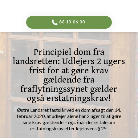
-->
​86 13 06 00​
Principiel dom fra
landsretten: Udlejers 2 ugers
frist for at gøre krav
gældende fra
fraflytningssynet gælder
også erstatningskrav!
Østre Landsret fastslår ved en dom afsagt den 14.
februar 2020, at udlejer alene har 2 uger til at gøre
sine krav gældende –
også
når der er tale om
erstatningskrav efter lejelovens § 25.​