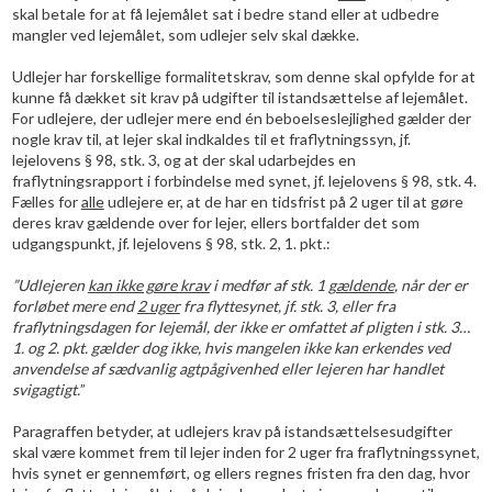
skal betale for at få lejemålet sat i bedre stand eller at udbedre
mangler ved lejemålet, som udlejer selv skal dække.
Udlejer har forskellige formalitetskrav, som denne skal opfylde for at
kunne få dækket sit krav på udgifter til istandsættelse af lejemålet.
For udlejere, der udlejer mere end én beboelseslejlighed gælder der
nogle krav til, at lejer skal indkaldes til et fraflytningssyn, jf.
lejelovens § 98, stk. 3, og at der skal udarbejdes en
fraflytningsrapport i forbindelse med synet, jf. lejelovens § 98, stk. 4.
Fælles for
alle
udlejere er, at de har en tidsfrist på 2 uger til at gøre
deres krav gældende over for lejer, ellers bortfalder det som
udgangspunkt, jf. lejelovens § 98, stk. 2, 1. pkt.:
”Udlejeren
kan ikke gøre krav
i medfør af stk. 1
gældende
, når der er
forløbet mere end
2 uger
fra flyttesynet, jf. stk. 3, eller fra
fraflytningsdagen for lejemål, der ikke er omfattet af pligten i stk. 3…
1. og 2. pkt. gælder dog ikke, hvis mangelen ikke kan erkendes ved
anvendelse af sædvanlig agtpågivenhed eller lejeren har handlet
svigagtigt.
”
Paragraffen betyder, at udlejers krav på istandsættelsesudgifter
skal være kommet frem til lejer inden for 2 uger fra fraflytningssynet,
hvis synet er gennemført, og ellers regnes fristen fra den dag, hvor