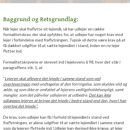
Baggrund og Retsgrundlag:
Når lejer skal fraflytte sit lejemål, så har udlejer en række
formalitetskrav, der skal opfyldes for, at udlejer har noget krav mod
lejer i forbindelse med fraflytningen. Typisk vil dette være krav på at
få dækket udgifter til at sætte lejemålet i stand, inden en ny lejer
flytter ind.
Formalitetskravene er skrevet ind i lejelovens § 98, hvor det står i
paragraffens stk. 1, at
”
Lejeren skal aflevere det lejede i samme stand som ved
overleveringen
med undtagelse af den forringelse, som skyldes slid og
ælde, og som ikke er omfattet af lejerens vedligeholdelsespligt, samt
mangler, som det påhviler udlejeren at udbedre.
Det kan ikke
pålægges lejeren at bringe det lejede i bedre stand end den, hvori han
overtog det lejede.”
.
De krav, som udlejer kan få i forhold til lejemålets stand ved
fraflytningen, er alene udgifter til at sætte lejemålet i samme stand
som da lejeren flyttede ind. Udlejer kan dermed
ikke
kræve, at lejer