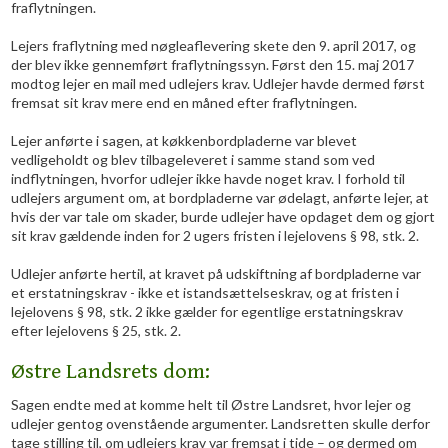
fraflytningen.
Lejers fraflytning med nøgleaflevering skete den 9. april 2017, og
der blev ikke gennemført fraflytningssyn. Først den 15. maj 2017
modtog lejer en mail med udlejers krav. Udlejer havde dermed først
fremsat sit krav mere end en måned efter fraflytningen.
Lejer anførte i sagen, at køkkenbordpladerne var blevet
vedligeholdt og blev tilbageleveret i samme stand som ved
indflytningen, hvorfor udlejer ikke havde noget krav. I forhold til
udlejers argument om, at bordpladerne var ødelagt, anførte lejer, at
hvis der var tale om skader, burde udlejer have opdaget dem og gjort
sit krav gældende inden for 2 ugers fristen i lejelovens § 98, stk. 2.
Udlejer anførte hertil, at kravet på udskiftning af bordpladerne var
et erstatningskrav - ikke et istandsættelseskrav, og at fristen i
lejelovens § 98, stk. 2 ikke gælder for egentlige erstatningskrav
efter lejelovens § 25, stk. 2.
Østre Landsrets dom:
​Sagen endte med at komme helt til Østre Landsret, hvor lejer og
udlejer gentog ovenstående argumenter. Landsretten skulle derfor
tage stilling til, om udlejers krav var fremsat i tide – og dermed om