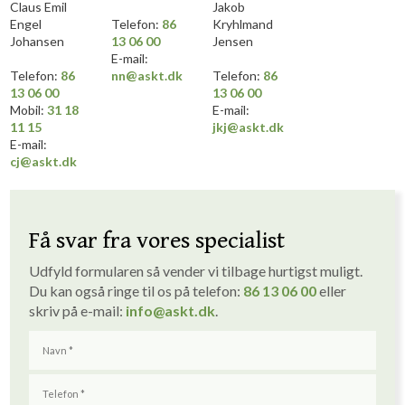
Claus Emil
Jakob
Engel
​Telefon:
86
Kryhlmand
Johansen
13 0
6
​
0
0
Jensen
E-mail:
​Telefon:
86
nn@askt.dk​
​Telefon:
86
13 06 00
13 0
6
​
0
0
Mobil:
31 18
E-mail:
11 15
jkj@askt.dk​
E-mail:
cj@askt.dk
Få svar fra vores specialist
Udfyld formularen så vender vi tilbage hurtigst muligt. ​
Du kan også ringe til os på telefon:
86 1
3
06 00
eller
skriv på e-mail:
info
@askt.dk
​.