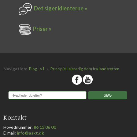
Det siger k​lienterne​ »
Priser »
Navigation:
»
Blog ↓v1
Principiel lejeretlig dom fra landsretten
​
​Kontakt
Hovednummer:
86 13 06 00
​E-mail:
info@askt.dk