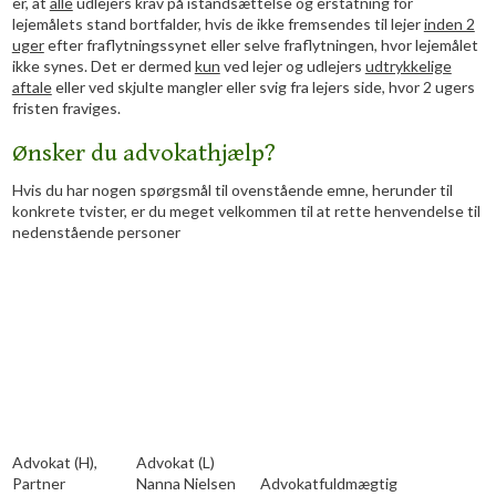
er, at
alle
udlejers krav på istandsættelse og erstatning for
lejemålets stand bortfalder, hvis de ikke fremsendes til lejer
inden 2
uger
efter fraflytningssynet eller selve fraflytningen, hvor lejemålet
ikke synes. Det er dermed
kun
ved lejer og udlejers
udtrykkelige
aftale
eller ved skjulte mangler eller svig fra lejers side, hvor 2 ugers
fristen fraviges.
Ønsker du advokathjælp?
Hvis du har nogen spørgsmål til ovenstående emne, herunder til
konkrete tvister, er du meget velkommen til at rette henvendelse til
nedenstående personer
​​​Advokat (H),
​​Advokat (L)
Partner
Nanna Nielsen
Advokatfuldmægtig