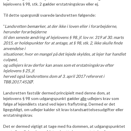
lejelovens § 98, stk. 2 gælder erstatningskrav eller ej.
Til dette spørgsmål svarede landsretten følgende:
”
Landsretten bemærker, at der ikke i loven eller i forarbejderne,
herunder forarbejderne
til den seneste ændring af lejelovens § 98, jf. lov nr. 319 af 30. marts
2015, er holdepunkter for at antage, at § 98, stk. 2, ikke skulle finde
anvendelse i
situationer, hvor en mangel på det lejede skyldes, at lejer har handlet
culpøst,
og udlejers krav derfor kan anses som et erstatningskrav efter
lejelovens § 25, jf.
herved også landsrettens dom af 3. april 2017 refereret i
TBB.2017.452Ø
”.
Landsretten fastslår dermed principielt med denne dom, at
lejelovens § 98 som udgangspunkt gælder
alle
udlejers krav som
følge af lejemålets stand ved lejers fraflytning. Dermed er det
ligegyldigt, om udlejer kalder sit krav istandsættelsesudgifter eller
erstatningskrav.
Det er dermed vigtigt at tage med fra dommen, at udgangspunktet