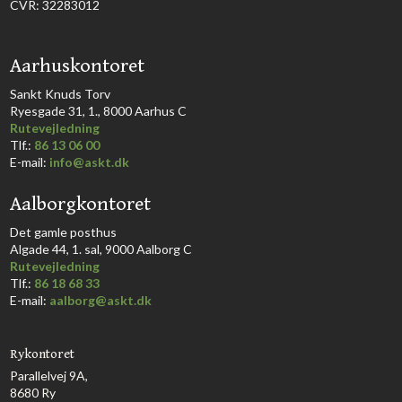
CVR: 32283012
​Aarhuskontoret
​Sankt Knuds Torv
Ryesgade 31, 1., 8000 Aarhus C​​​
Rutevejledning
​Tlf.:
86 13 06 00
E-mail:
info@askt.dk
Aalborgkontoret
​Det gamle posthus
Algade 44, 1. sal, 9000 Aalborg C​
Rutevejledning
Tlf.:
86 18 68 33​
E-mail:
aalborg@askt.dk​
Rykontoret
Parallelvej 9A,
8680 Ry