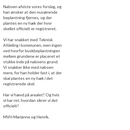
​Naboen afviste vores forslag, og
han ønsker at den nuværende
beplantning fjernes, og der
plantes en ny hæk der hvor
skellet officielt er registreret.
​Vi har snakket med Teknisk
Afdeling i kommunen, men ingen
ved hvorfor buskbeplantningen
mellem grundene er placeret et
stykke inde på naboens grund.
Vi snakker ikke med naboen
mere, for han holder fast i, at der
skal plantes en ny hæk i det
registrerede skel.
Har vi hævd på arealet? Og hvis
vi har ret, hvordan sikrer vi det
officielt?
MVH Marianne og Henrik.​