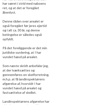
har været i strid med naboens
ret, og at det er foregået
åbenlyst.
Denne råden over arealet er
også foregået før jeres ejertid
og i alt ca. 30 år, og denne
betingelse er således også
opfyldt.
​På det foreliggende er det min
juridiske vurdering, at I har
vundet hævd på arealet.
Som næste skridt anbefaler jeg,
at der iværksættes og
gennemføres en skelforretning,
m.h.p. at få landinspektørens
afgørelse af, hvorvidt I har
vundet hævd på arealet og
fastsættelse af skellet.
Landinspektørens afgørelse har