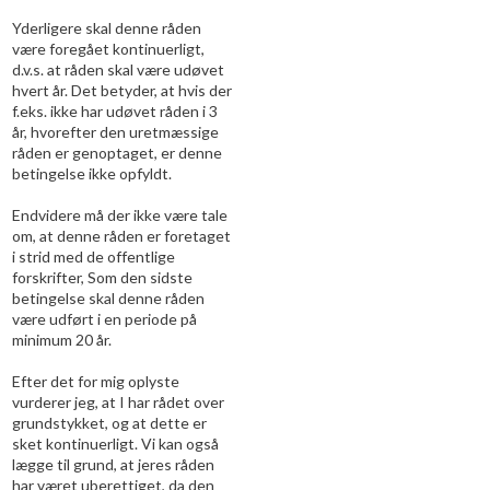
Yderligere skal denne råden
være foregået kontinuerligt,
d.v.s. at råden skal være udøvet
hvert år. Det betyder, at hvis der
f.eks. ikke har udøvet råden i 3
år, hvorefter den uretmæssige
råden er genoptaget, er denne
betingelse ikke opfyldt.
Endvidere må der ikke være tale
om, at denne råden er foretaget
i strid med de offentlige
forskrifter, Som den sidste
betingelse skal denne råden
være udført i en periode på
minimum 20 år.
Efter det for mig oplyste
vurderer jeg, at I har rådet over
grundstykket, og at dette er
sket kontinuerligt. Vi kan også
lægge til grund, at jeres råden
har været uberettiget, da den