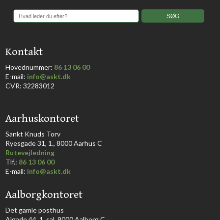
​Kontakt
Hovednummer:
86 13 06 00
​E-mail:
info@askt.dk
CVR: 32283012
​Aarhuskontoret
​Sankt Knuds Torv
Ryesgade 31, 1., 8000 Aarhus C​​​
Rutevejledning
​Tlf.:
86 13 06 00
E-mail:
info@askt.dk
Aalborgkontoret
​Det gamle posthus
Algade 44, 1. sal, 9000 Aalborg C​