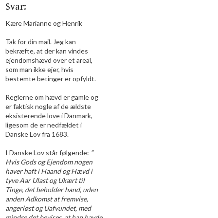
Svar:
Kære Marianne og Henrik
​Tak for din mail. Jeg kan
bekræfte, at der kan vindes
ejendomshævd over et areal,
som man ikke ejer, hvis
bestemte betinger er opfyldt.
​Reglerne om hævd er gamle og
er faktisk nogle af de ældste
eksisterende love i Danmark,
ligesom de er nedfældet i
Danske Lov fra 1683.
​I Danske Lov står følgende:
”
Hvis Gods og Ejendom nogen
haver haft i Haand og Hævd i
tyve Aar Ulast og Ukært til
Tinge, det beholder hand, uden
anden Adkomst at fremvise,
angerløst og Uafvundet, med
mindre det bevises, at han havde