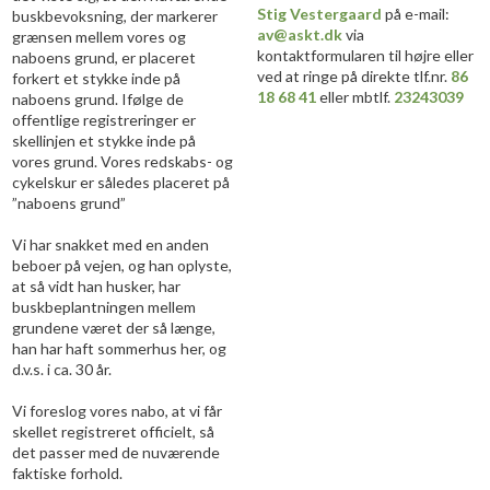
Stig Vestergaard
på e-mail:
buskbevoksning, der markerer
av@askt.dk
via
grænsen mellem vores og
kontaktformularen til højre eller
naboens grund, er placeret
ved at ringe på direkte tlf.nr.
86
forkert et stykke inde på
18 68 41
eller mbtlf.
23243039
naboens grund. Ifølge de
offentlige registreringer er
skellinjen et stykke inde på
vores grund. Vores redskabs- og
cykelskur er således placeret på
”naboens grund”
Vi har snakket med en anden
beboer på vejen, og han oplyste,
at så vidt han husker, har
buskbeplantningen mellem
grundene været der så længe,
han har haft sommerhus her, og
d.v.s. i ca. 30 år.
Vi foreslog vores nabo, at vi får
skellet registreret officielt, så
det passer med de nuværende
faktiske forhold.