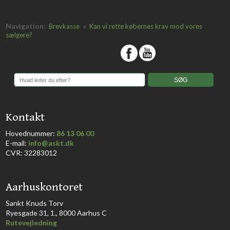
Navigation:
»
Brevkasse
Kan vi rette købernes krav mod vores
sælgere?
​
​Kontakt
Hovednummer:
86 13 06 00
​E-mail:
info@askt.dk
CVR: 32283012
​Aarhuskontoret
​Sankt Knuds Torv
Ryesgade 31, 1., 8000 Aarhus C​​​
Rutevejledning