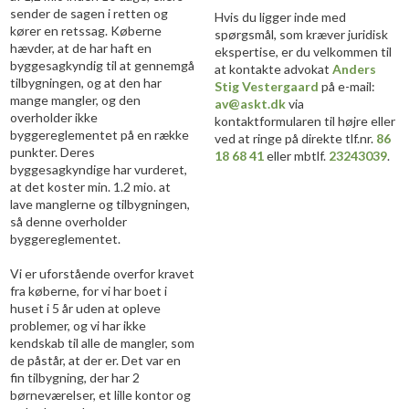
sender de sagen i retten og
​Hvis du ligger inde med
kører en retssag. Køberne
spørgsmål, som kræver juridisk
hævder, at de har haft en
ekspertise, er du velkommen til
byggesagkyndig til at gennemgå
at kontakte advokat
Anders
tilbygningen, og at den har
Stig Vestergaard
på e-mail:
mange mangler, og den
av@askt.dk
via
overholder ikke
kontaktformularen til højre eller
byggereglementet på en række
ved at ringe på direkte tlf.nr.
86
punkter. Deres
18 68 41
eller mbtlf.
23243039
.
byggesagkyndige har vurderet,
at det koster min. 1.2 mio. at
lave manglerne og tilbygningen,
så denne overholder
byggereglementet.
Vi er uforstående overfor kravet
fra køberne, for vi har boet i
huset i 5 år uden at opleve
problemer, og vi har ikke
kendskab til alle de mangler, som
de påstår, at der er. Det var en
fin tilbygning, der har 2
børneværelser, et lille kontor og