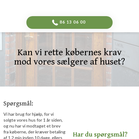
-->
​86 13 06 00​
Kan vi rette købernes krav
mod vores sælgere af huset?​
Spørgsmål​:
Vi har brug for hjælp, for vi
solgte vores hus for 1 år siden,
og nu har vi modtaget et brev
fra køberne, der kræver betaling
​Har du spørgsmål?
af 1,2 mio inden 10 dage, ellers