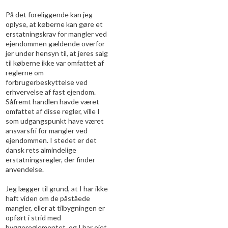
På det foreliggende kan jeg
oplyse, at køberne kan gøre et
erstatningskrav for mangler ved
ejendommen gældende overfor
jer under hensyn til, at jeres salg
til køberne ikke var omfattet af
reglerne om
forbrugerbeskyttelse ved
erhvervelse af fast ejendom.
Såfremt handlen havde været
omfattet af disse regler, ville I
som udgangspunkt have været
ansvarsfri for mangler ved
ejendommen. I stedet er det
dansk rets almindelige
erstatningsregler, der finder
anvendelse.
Jeg lægger til grund, at I har ikke
haft viden om de påståede
mangler, eller at tilbygningen er
opført i strid med
byggereglementet, og I har ejet