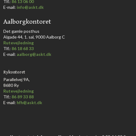
​Tlf.:
86 13 06 00
E-mail:
info@askt.dk
Aalborgkontoret
​Det gamle posthus
Algade 44, 1. sal, 9000 Aalborg C​
Rutevejledning
Tlf.:
86 18 68 33​
E-mail:
aalborg@askt.dk​
Rykontoret
Parallelvej 9A,
8680 Ry
Rutevejledning
Tlf.:
86 89 33 88
E-mail:
hfh@askt.dk