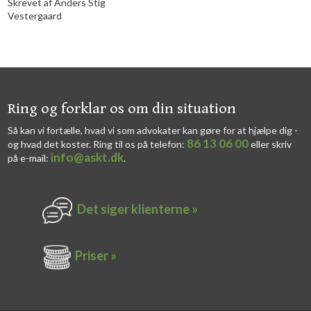
Skrevet af Anders Stig
Vestergaard
​​Ring og forklar os om din situation
Så kan vi fortælle, hvad vi som advokater kan gøre for at hjælpe dig -
86 13 06 00
og hvad det koster. Ring til os på telefon:
eller skriv
info@askt.dk
på e-mail:
​.​
Det siger k​lienterne​ »
Priser »