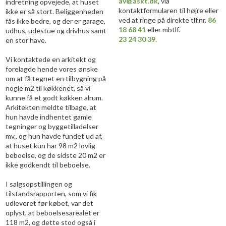
av@askt.dk
, via
indretning opvejede, at huset
kontaktformularen til højre eller
ikke er så stort. Beliggenheden
ved at ringe på direkte tlf.nr.
86
fås ikke bedre, og der er garage,
18 68 41
eller mbtlf.
udhus, udestue og drivhus samt
23 24 30 39
.
en stor have.
Vi kontaktede en arkitekt og
forelagde hende vores ønske
om at få tegnet en tilbygning på
nogle m2 til køkkenet, så vi
kunne få et godt køkken alrum.
Arkitekten meldte tilbage, at
hun havde indhentet gamle
tegninger og byggetilladelser
mv., og hun havde fundet ud af,
at huset kun har 98 m2 lovlig
beboelse, og de sidste 20 m2 er
ikke godkendt til beboelse.
I salgsopstillingen og
tilstandsrapporten, som vi fik
udleveret før købet, var det
oplyst, at beboelsesarealet er
118 m2, og dette stod også i