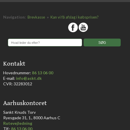
Navigation:
»
Brevkasse
Kan vi få afslag i købsprisen?
​
​Kontakt
Hovednummer:
86 13 06 00
​E-mail:
info@askt.dk
CVR: 32283012
​Aarhuskontoret
​Sankt Knuds Torv
Ryesgade 31, 1., 8000 Aarhus C​​​
Rutevejledning
​Tlf.:
86 13 06 00