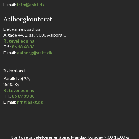
E-mail:
info@askt.dk
Aalborgkontoret
​Det gamle posthus
Algade 44, 1. sal, 9000 Aalborg C​
Rutevejledning
Tlf.:
86 18 68 33​
E-mail:
aalborg@askt.dk​
Rykontoret
Parallelvej 9A,
8680 Ry
Rutevejledning
Tlf.:
86 89 33 88
E-mail:
hfh@askt.dk
Kontorets telefoner er åbne:
Mandag-torsdag 9.00-16.00 &