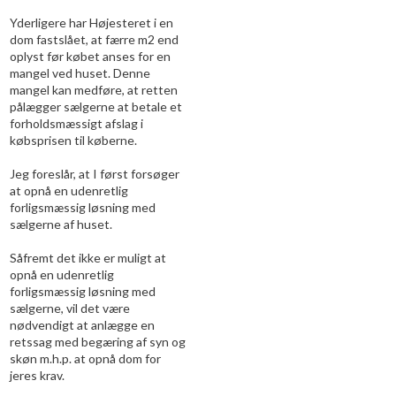
Yderligere har Højesteret i en
dom fastslået, at færre m2 end
oplyst før købet anses for en
mangel ved huset. Denne
mangel kan medføre, at retten
pålægger sælgerne at betale et
forholdsmæssigt afslag i
købsprisen til køberne.
Jeg foreslår, at I først forsøger
at opnå en udenretlig
forligsmæssig løsning med
sælgerne af huset.
Såfremt det ikke er muligt at
opnå en udenretlig
forligsmæssig løsning med
sælgerne, vil det være
nødvendigt at anlægge en
retssag med begæring af syn og
skøn m.h.p. at opnå dom for
jeres krav.