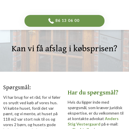
-->
​86 13 06 00​
Kan vi få afslag i købsprisen?​
Spørgsmål:​
Har du spørgsmål?
Vi har brug for et råd, for vi føler
Hvis du ligger inde med
os snydt ved køb af vores hus.
spørgsmål, som kræver juridisk
Vi købte huset, fordi det var
ekspertise, er du velkommen til
pænt, og vi mente, at huset på
at kontakte advokat
Anders
118 m2 var stort nok til os og
Stig Vestergaard
på e-mail:
vores 2 børn, og husets gode