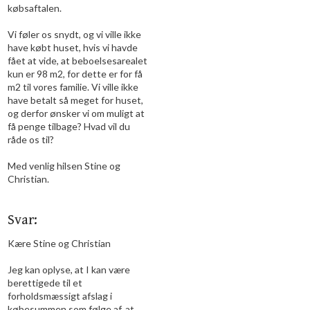
købsaftalen.
Vi føler os snydt, og vi ville ikke
have købt huset, hvis vi havde
fået at vide, at beboelsesarealet
kun er 98 m2, for dette er for få
m2 til vores familie. Vi ville ikke
have betalt så meget for huset,
og derfor ønsker vi om muligt at
få penge tilbage? Hvad vil du
råde os til?
Med venlig hilsen Stine og
Christian.
Svar:
Kære Stine og Christian
Jeg kan oplyse, at I kan være
berettigede til et
forholdsmæssigt afslag i
købesummen som følge af, at