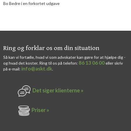
Bo Bedre i en forkortet udgave
​​Ring og forklar os om din situation
Så kan vi fortælle, hvad vi som advokater kan gøre for at hjælpe dig -
86 13 06 00
og hvad det koster. Ring til os på telefon:
eller skriv
info@askt.dk
på e-mail:
​.​
Det siger k​lienterne​ »
Priser »