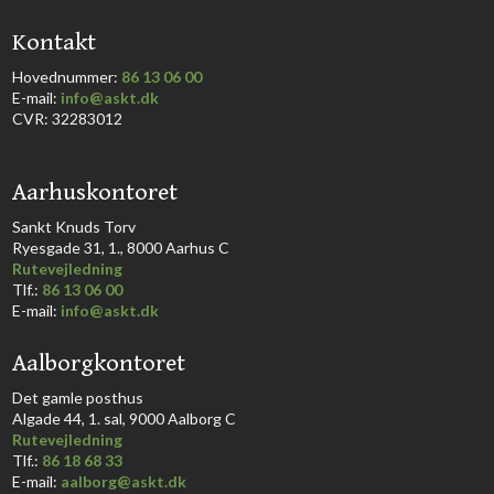
​Kontakt
Hovednummer:
86 13 06 00
​E-mail:
info@askt.dk
CVR: 32283012
​Aarhuskontoret
​Sankt Knuds Torv
Ryesgade 31, 1., 8000 Aarhus C​​​
Rutevejledning
​Tlf.:
86 13 06 00
E-mail:
info@askt.dk
Aalborgkontoret
​Det gamle posthus
Algade 44, 1. sal, 9000 Aalborg C​
Rutevejledning
Tlf.:
86 18 68 33​
E-mail:
aalborg@askt.dk​