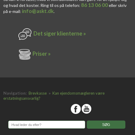
86 13 06 00
og hvad det koster. Ring til os på telefon:
eller skriv
info@askt.dk
på e-mail:
​.​
Det siger k​lienterne​ »
Priser »
Navigation:
»
Brevkasse
Kan ejendomsmægleren være
erstatningsansvarlig?
​