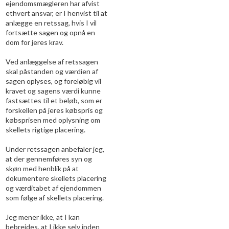
ejendomsmægleren har afvist
ethvert ansvar, er I henvist til at
anlægge en retssag, hvis I vil
fortsætte sagen og opnå en
dom for jeres krav.
Ved anlæggelse af retssagen
skal påstanden og værdien af
sagen oplyses, og foreløbig vil
kravet og sagens værdi kunne
fastsættes til et beløb, som er
forskellen på jeres købspris og
købsprisen med oplysning om
skellets rigtige placering.
Under retssagen anbefaler jeg,
at der gennemføres syn og
skøn med henblik på at
dokumentere skellets placering
og værditabet af ejendommen
som følge af skellets placering.
Jeg mener ikke, at I kan
bebrejdes, at I ikke selv inden