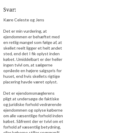
Svar:
Kære Celeste og Jens
Det er min vurdering, at
ejendommen er behæftet med
en retlig mangel som følge af, at
skellet reelt ligger et helt andet
sted, end det I fik oplyst inden
købet. Umiddelbart er der heller
ingen tvivl om, at sælgerne
opnåede en højere salgspris for
huset, end hvis skellets rigtige
placering havde været oplyst.
Det er ejendomsmæglerens
pligt at undersøge de faktiske
og juridiske forhold vedrørende
ejendommen og oplyse køberne
om alle væsentlige forhold inden
købet. Såfremt der er tvivl om et
forhold af væsentlig betydning,
eller køberne stiller spørgsmål