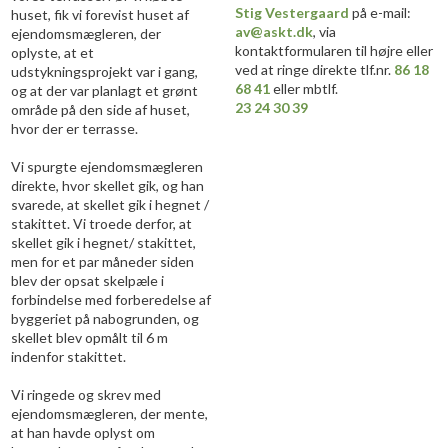
Stig Vestergaard
på e-mail:
huset, fik vi forevist huset af
av@askt.dk
, via
ejendomsmægleren, der
kontaktformularen til højre eller
oplyste, at et
ved at ringe direkte tlf.nr.
86 18
udstykningsprojekt var i gang,
68 41
eller mbtlf.
og at der var planlagt et grønt
23 24 30 39
område på den side af huset,
hvor der er terrasse.
Vi spurgte ejendomsmægleren
direkte, hvor skellet gik, og han
svarede, at skellet gik i hegnet /
stakittet. Vi troede derfor, at
skellet gik i hegnet/ stakittet,
men for et par måneder siden
blev der opsat skelpæle i
forbindelse med forberedelse af
byggeriet på nabogrunden, og
skellet blev opmålt til 6 m
indenfor stakittet.
Vi ringede og skrev med
ejendomsmægleren, der mente,
at han havde oplyst om