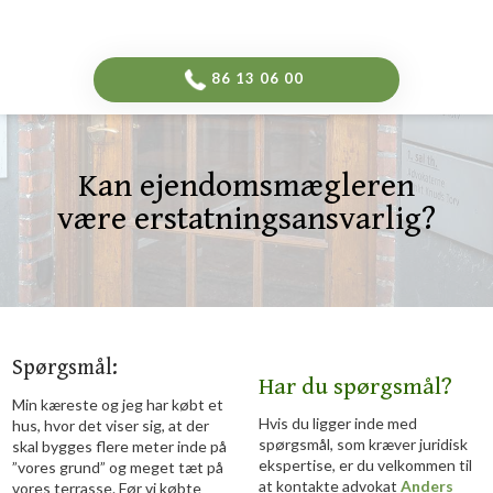
-->
​86 13 06 00​
Kan ejendomsmægleren
være erstatningsansvarlig?​
​Spørgsmål:
Har du spørgsmål?
Min kæreste og jeg har købt et
Hvis du ligger inde med
hus, hvor det viser sig, at der
spørgsmål, som kræver juridisk
skal bygges flere meter inde på
ekspertise, er du velkommen til
”vores grund” og meget tæt på
at kontakte advokat
Anders
vores terrasse. Før vi købte