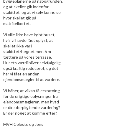
byggeplanerne på nabogrunden,
og at skellet gik indenfor
stakittet, og at vi selv kunne se,
hvor skellet gik på
matrikelkortet.
Vi ville ikke have købt huset,
hvis vi havde fået oplyst, at
skellet ikke var i
stakittet/hegnet men 6 m
tættere på vores terrasse.
Husets værdi bliver selvfølgelig
også kraftig reduceret, og det
har vi fået en anden
ejendomsmægler til at vurdere.
Vi håber, at vi kan få erstatning
for de urigtige oplysninger fra
ejendomsmægleren, men hvad
er din uforpligtende vurdering?
Er der noget at komme efter?
MVH Celeste og Jens