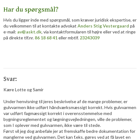
Har du spørgsmål?
Hvis du ligger inde med spørgsmål, som kræver juridisk ekspertise, er
du velkommen til at kontakte advokat
Anders Stig Vestergaard
på
e-mail:
av@askt.dk
, via kontaktformularen til højre eller ved at ringe
på direkte tlf.nr.
86 18 68 41
eller mbtlf.
23243039
Svar:
Kære Lotte og Samir
Under henvisning til jeres beskrivelse af de mange problemer, er
gulvvarmen ikke udført håndværksmæssigt korrekt. Hvis gulvvarmen
var udført fagmæssigt korrekt i overensstemmelse med
bygningsreglementet og lægningsvejledningen, ville de problemer,
som I oplever med gulvvarmen, ikke være til stede.
Først vil jeg dog anbefale jer at fremskaffe bedre dokumentation for
manglerne ved gulvvarmen. Det kan f.eks. gøres ved at få lavet en