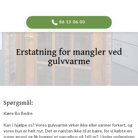
-->
​86 13 06 00​
Erstatning for mangler ved
gulvvarme​
Spørgsmål:
Kære Bo Bedre
Kan I hjælpe os? Vores gulvvarme virker ikke eller varmer forkert, og
vores hus er helt nyt. Det er næsten ikke til at bære, for vi købte en
super grund og fik bygget et parcelhus på 165 m2. Under opførelsen