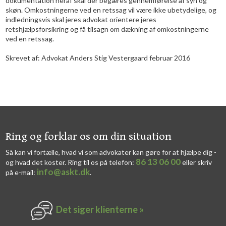
dokumentation heraf skal der begæres gennemførelse af syn og
skøn. Omkostningerne ved en retssag vil være ikke ubetydelige, og
indledningsvis skal jeres advokat orientere jeres
retshjælpsforsikring og få tilsagn om dækning af omkostningerne
ved en retssag.
Skrevet af: Advokat Anders Stig Vestergaard februar 2016​
​​Ring og forklar os om din situation
Så kan vi fortælle, hvad vi som advokater kan gøre for at hjælpe dig -
86 13 06 00
og hvad det koster. Ring til os på telefon:
eller skriv
info@askt.dk
på e-mail:
​.​
Det siger k​lienterne​ »