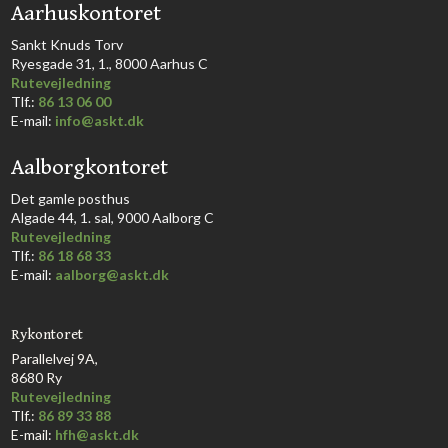
​Aarhuskontoret
​Sankt Knuds Torv
Ryesgade 31, 1., 8000 Aarhus C​​​
Rutevejledning
​Tlf.:
86 13 06 00
E-mail:
info@askt.dk
Aalborgkontoret
​Det gamle posthus
Algade 44, 1. sal, 9000 Aalborg C​
Rutevejledning
Tlf.:
86 18 68 33​
E-mail:
aalborg@askt.dk​
Rykontoret
Parallelvej 9A,
8680 Ry
Rutevejledning
Tlf.:
86 89 33 88
E-mail:
hfh@askt.dk