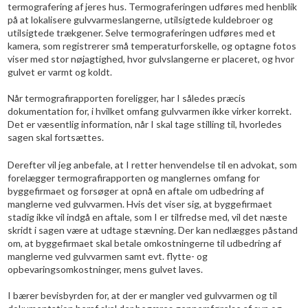
termografering af jeres hus. Termograferingen udføres med henblik
på at lokalisere gulvvarmeslangerne, utilsigtede kuldebroer og
utilsigtede trækgener. Selve termograferingen udføres med et
kamera, som registrerer små temperaturforskelle, og optagne fotos
viser med stor nøjagtighed, hvor gulvslangerne er placeret, og hvor
gulvet er varmt og koldt.
Når termografirapporten foreligger, har I således præcis
dokumentation for, i hvilket omfang gulvvarmen ikke virker korrekt.
Det er væsentlig information, når I skal tage stilling til, hvorledes
sagen skal fortsættes.
Derefter vil jeg anbefale, at I retter henvendelse til en advokat, som
forelægger termografirapporten og manglernes omfang for
byggefirmaet og forsøger at opnå en aftale om udbedring af
manglerne ved gulvvarmen. Hvis det viser sig, at byggefirmaet
stadig ikke vil indgå en aftale, som I er tilfredse med, vil det næste
skridt i sagen være at udtage stævning. Der kan nedlægges påstand
om, at byggefirmaet skal betale omkostningerne til udbedring af
manglerne ved gulvvarmen samt evt. flytte- og
opbevaringsomkostninger, mens gulvet laves.
I bærer bevisbyrden for, at der er mangler ved gulvvarmen og til