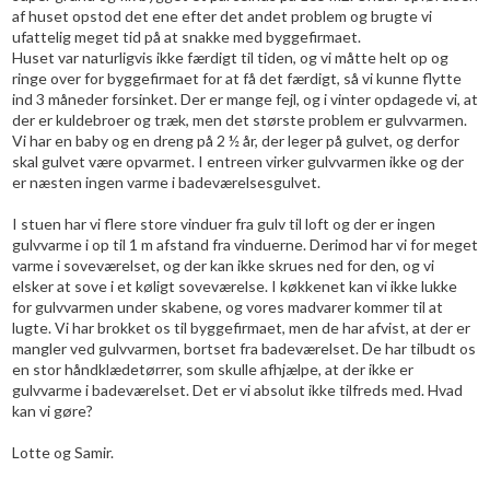
af huset opstod det ene efter det andet problem og brugte vi
ufattelig meget tid på at snakke med byggefirmaet.
Huset var naturligvis ikke færdigt til tiden, og vi måtte helt op og
ringe over for byggefirmaet for at få det færdigt, så vi kunne flytte
ind 3 måneder forsinket. Der er mange fejl, og i vinter opdagede vi, at
der er kuldebroer og træk, men det største problem er gulvvarmen.
Vi har en baby og en dreng på 2 ½ år, der leger på gulvet, og derfor
skal gulvet være opvarmet. I entreen virker gulvvarmen ikke og der
er næsten ingen varme i badeværelsesgulvet.
I stuen har vi flere store vinduer fra gulv til loft og der er ingen
gulvvarme i op til 1 m afstand fra vinduerne. Derimod har vi for meget
varme i soveværelset, og der kan ikke skrues ned for den, og vi
elsker at sove i et køligt soveværelse. I køkkenet kan vi ikke lukke
for gulvvarmen under skabene, og vores madvarer kommer til at
lugte. Vi har brokket os til byggefirmaet, men de har afvist, at der er
mangler ved gulvvarmen, bortset fra badeværelset. De har tilbudt os
en stor håndklædetørrer, som skulle afhjælpe, at der ikke er
gulvvarme i badeværelset. Det er vi absolut ikke tilfreds med. Hvad
kan vi gøre?
Lotte og Samir.